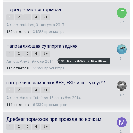
Перегреваются тормоза
1
2
3
4
7
9
Автор:
mutabor
,
31 августа 2017
июля
2019
129
ответов
31582
просмотра
Направляющая суппорта задняя
1
2
3
4
6
10
Автор:
AlexS
,
9 июля 2014
суппорт тормоза направляющая
октября
2020
114
ответов
55392
просмотра
загорелись лампочки ABS, ESP и не тухнут!?
1
2
3
4
6
15
Автор:
dinarsaifutdinov
,
15 сентября 2014
сентябр
2021
111
ответов
84339
просмотров
Дребезг тормозов при проезде по кочкам
1
2
3
4
6
18