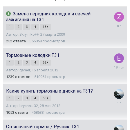
Замена передних колодок и свечей
зажигания на Т31
16
1
2
3
4
13
апреля
Автор:
SkrylnikoFF
,
27 марта 2009
2018
252
ответа
366058
просмотров
Тормозные колодки Т31
1
2
3
4
62
18
Автор:
gamer
,
16 апреля 2012
ноября
2025
1239
ответов
510961
просмотр
Какие купить тормозные диски на Т31?
1
2
3
4
53
4
Автор:
bryansk-32
,
28 мая 2012
декабря
2024
1053
ответа
458633
просмотра
Стояночный тормоз / Ручник. Т31.