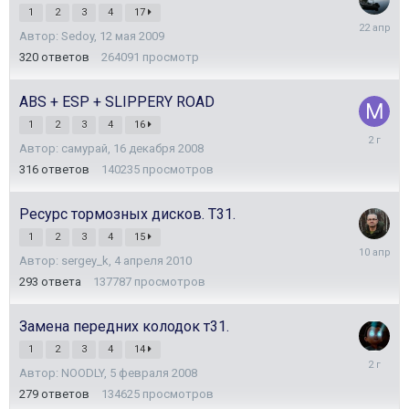
1
2
3
4
17
22
Автор:
Sedoy
,
12 мая 2009
апреля
320
ответов
264091
просмотр
ABS + ESP + SLIPPERY ROAD
1
2
3
4
16
30
Автор:
самурай
,
16 декабря 2008
марта
2024
316
ответов
140235
просмотров
Ресурс тормозных дисков. Т31.
1
2
3
4
15
10
Автор:
sergey_k
,
4 апреля 2010
апреля
293
ответа
137787
просмотров
Замена передних колодок т31.
1
2
3
4
14
28
Автор:
NOODLY
,
5 февраля 2008
ноября
2023
279
ответов
134625
просмотров