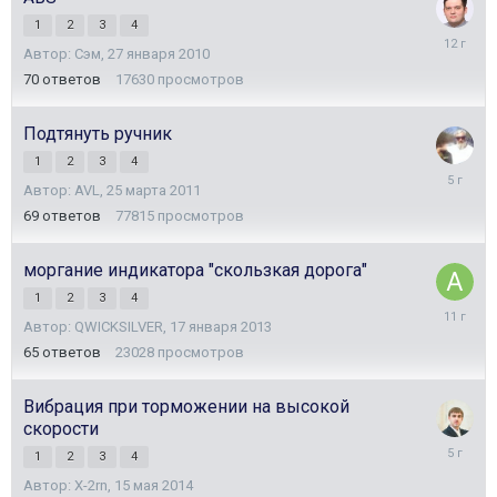
1
2
3
4
27
Автор:
Сэм
,
27 января 2010
ноября
2013
70
ответов
17630
просмотров
Подтянуть ручник
1
2
3
4
28
Автор:
AVL
,
25 марта 2011
февраля
2021
69
ответов
77815
просмотров
моргание индикатора "скользкая дорога"
1
2
3
4
8
Автор:
QWICKSILVER
,
17 января 2013
апреля
2015
65
ответов
23028
просмотров
Вибрация при торможении на высокой
скорости
11
1
2
3
4
июля
Автор:
X-2rn
,
15 мая 2014
2021