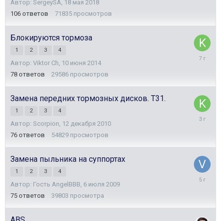
Автор:
SergeySA
,
18 мая 2018
июля
2024
106
ответов
71835
просмотров
Блокируются тормоза
1
2
3
4
27
Автор:
Viktor Ch
,
10 июня 2014
июля
2019
78
ответов
29586
просмотров
Замена передних тормозных дисков. Т31.
1
2
3
4
20
Автор:
Scorpion
,
12 декабря 2010
сентябр
2022
76
ответов
54829
просмотров
Замена пыльника на суппортах
1
2
3
4
30
Автор: Гость AngelBBB,
6 июля 2009
мая
2021
75
ответов
39803
просмотра
ABS