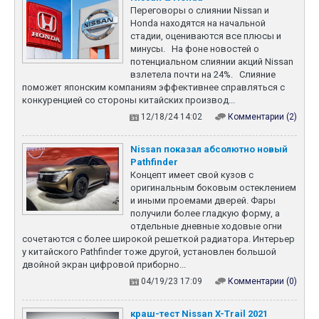
Новый NissanX-Trail с
Переговоры о слиянии Nissan и
самым мощным гибридом
Honda находятся на начальной
на 340 л.с.
стадии, оцениваются все плюсы и
Японская модель оценена
минусы. На фоне новостей о
в сумму, которая при
потенциальном слиянии акций Nissan
перерасчете по курсу
взлетела почти на 24%. Слияние
едва не достигает 2,2
поможет японским компаниям эффективнее справляться с
миллиона рублей. Но за
конкуренцией со стороны китайских производ...
такие деньги доступна
12/18/24 14:02
Комментарии (2)
одна из лучших в своем
классе моделей. Причина
такого заявления
Nissan показал абсолютно новый
заключается в том, что
Pathfinder
японский кроссовер
Концепт имеет свой кузов с
оснащается фирменным
оригинальным боковым остеклением
гибридом, который многие
и иными проемами дверей. Фары
называют на...
получили более гладкую форму, а
отдельные дневные ходовые огни
сочетаются с более широкой решеткой радиатора. Интерьер
14 октября 2023
у китайского Pathfinder тоже другой, установлен большой
X-Trail 33 Restyle
двойной экран цифровой приборно...
Nissan X-Trail для
04/19/23 17:09
Комментарии (0)
американского рынка
(Rogue - название для
США) получил рестайлинг,
краш-тест Nissan X-Trail 2021