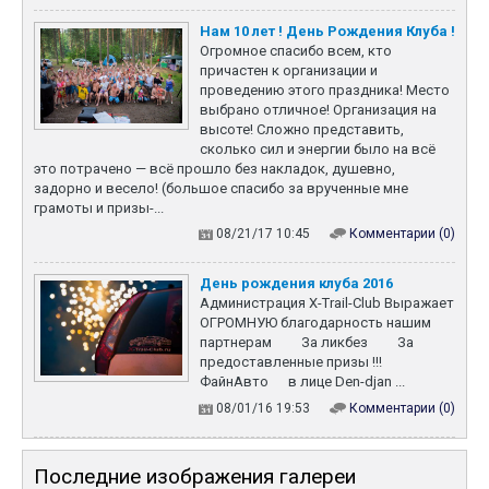
Нам 10 лет ! День Рождения Клуба !
Огромное спасибо всем, кто
причастен к организации и
проведению этого праздника! Место
выбрано отличное! Организация на
высоте! Сложно представить,
сколько сил и энергии было на всё
это потрачено — всё прошло без накладок, душевно,
задорно и весело! (большое спасибо за врученные мне
грамоты и призы-...
08/21/17 10:45
Комментарии (0)
День рождения клуба 2016
Администрация X-Trail-Club Выражает
ОГРОМНУЮ благодарность нашим
партнерам За ликбез За
предоставленные призы !!!
ФайнАвто в лице Den-djan ...
08/01/16 19:53
Комментарии (0)
Последние изображения галереи