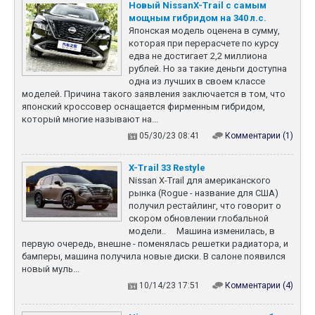
Новый NissanX-Trail с самым
большой двойной экран
22 февраля
мощным гибридом на 340 л.с.
цифровой приборно...
NISSAN X-TRAIL 2026 —
Японская модель оценена в сумму,
ЛЕГЕНДА SUV, КОТОРУЮ
которая при перерасчете по курсу
ЛЮБЯТ МИЛЛИОНЫ
едва не достигает 2,2 миллиона
За более чем 20 лет X-
рублей. Но за такие деньги доступна
Trail превратился из
одна из лучших в своем классе
простой «проходимой
моделей. Причина такого заявления заключается в том, что
машинки» в один из
японский кроссовер оснащается фирменным гибридом,
ключевых игроков в
который многие называют на...
сегменте SUV: более 6
05/30/23 08:41
Комментарии (1)
миллионов проданных
автомобилей по всему
X-Trail 33 Restyle
миру; стабильные
Nissan X-Trail для американского
продажи в Европе, Азии,
рынка (Rogue - название для США)
Северной Америке и
получил рестайлинг, что говорит о
Австралии; любимец
скором обновлении глобальной
семейных водителей и
модели.. Машина изменилась, в
тех, кто ценит
первую очередь, внешне - поменялась решетки радиатора, и
практичность и к...
бамперы, машина получила новые диски. В салоне появился
новый муль...
10/14/23 17:51
Комментарии (4)