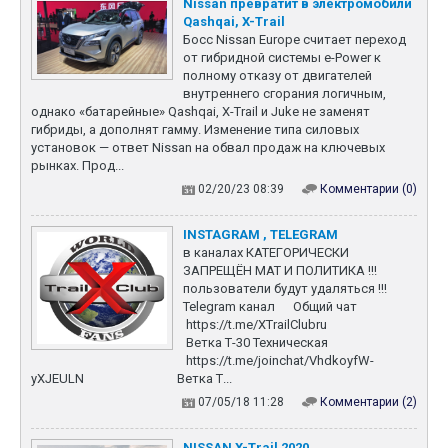
Nissan превратит в электромобили
Qashqai, X-Trail
Босс Nissan Europe считает переход
от гибридной системы e-Power к
полному отказу от двигателей
внутреннего сгорания логичным,
однако «батарейные» Qashqai, X-Trail и Juke не заменят
гибриды, а дополнят гамму. Изменение типа силовых
установок — ответ Nissan на обвал продаж на ключевых
рынках. Прод...
02/20/23 08:39
Комментарии (0)
INSTAGRAM , TELEGRAM
в каналах КАТЕГОРИЧЕСКИ
ЗАПРЕЩЁН МАТ И ПОЛИТИКА !!!
пользователи будут удаляться !!!
Telegram канал Общий чат
https://t.me/XTrailClubru
Ветка Т-30 Техническая
https://t.me/joinchat/VhdkoyfW-
yXJEULN Ветка Т...
07/05/18 11:28
Комментарии (2)
NISSAN X-Trail 2020