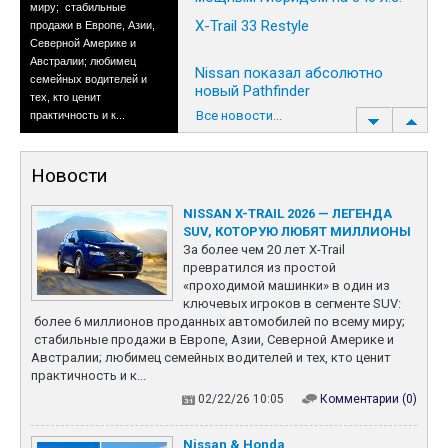
миру; стабильные
X-Trail 33 Restyle
продажи в Европе, Азии,
Северной Америке и
Австралии; любимец
Nissan показал абсолютно
семейных водителей и
новый Pathfinder
тех, кто ценит
Все новости...
практичность и к...
18 декабря 2024
Новости
Nissan & Honda
Переговоры о слиянии
NISSAN X-TRAIL 2026 — ЛЕГЕНДА
Nissan и Honda находятся
SUV, КОТОРУЮ ЛЮБЯТ МИЛЛИОНЫ
на начальной стадии,
За более чем 20 лет X-Trail
оцениваются все плюсы и
превратился из простой
минусы. На фоне
«проходимой машинки» в один из
новостей о потенциальном
ключевых игроков в сегменте SUV:
слиянии акций Nissan
более 6 миллионов проданных автомобилей по всему миру;
взлетела почти на 24%.
стабильные продажи в Европе, Азии, Северной Америке и
Слияние поможет
Австралии; любимец семейных водителей и тех, кто ценит
японским компаниям
практичность и к...
эффективнее справляться
с конкуренцией со
02/22/26 10:05
Комментарии (0)
стороны китайских
производ...
30 мая 2023
Nissan & Honda