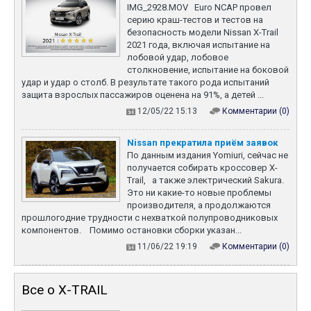
что говорит о скором
IMG_2928.MOV Euro NCAP провел
обновлении глобальной
серию краш-тестов и тестов на
модели.. Машина
безопасность модели Nissan X-Trail
изменилась, в первую
2021 года, включая испытание на
очередь, внешне -
лобовой удар, лобовое
поменялась решетки
столкновение, испытание на боковой
радиатора, и бамперы,
удар и удар о столб. В результате такого рода испытаний
машина получила новые
защита взрослых пассажиров оценена на 91%, а детей ...
диски. В салоне появился
12/05/22 15:13
Комментарии (0)
новый муль...
19 апреля 2023
Nissan прекратила приём заявок
Nissan показал абсолютно
По данным издания Yomiuri, сейчас не
новый Pathfinder
получается собирать кроссовер X-
Концепт имеет свой кузов
Trail, а также электрический Sakura.
с оригинальным боковым
Это ни какие-то новые проблемы
остеклением и иными
производителя, а продолжаются
проемами дверей. Фары
прошлогодние трудности с нехваткой полупроводниковых
получили более гладкую
компонентов. Помимо остановки сборки указан...
форму, а отдельные
дневные ходовые огни
11/06/22 19:19
Комментарии (0)
сочетаются с более
широкой решеткой
радиатора. Интерьер у
Все о X-TRAIL
китайского Pathfinder тоже
другой, установлен