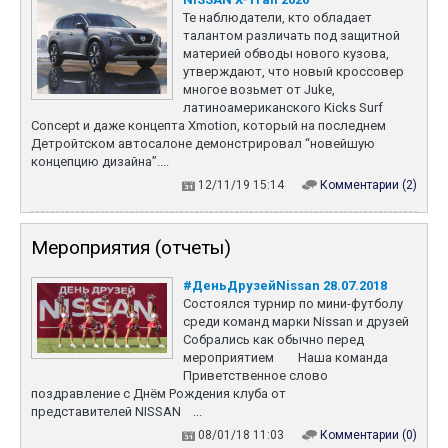
Те наблюдатели, кто обладает
талантом различать под защитной
материей обводы нового кузова,
утверждают, что новый кроссовер
многое возьмет от Juke,
латиноамериканского Kicks Surf
Concept и даже концепта Xmotion, который на последнем
Детройтском автосалоне демонстрировал “новейшую
концепцию дизайна”....
12/11/19 15:14
Комментарии (2)
Мероприятия (отчеты)
#ДеньДрузейNissan 28.07.2018
Состоялся турнир по мини-футболу
среди команд марки Nissan и друзей
Собрались как обычно перед
мероприятием Наша команда
Приветственное слово
поздравление с Днём Рождения клуба от
представителей NISSAN ...
08/01/18 11:03
Комментарии (0)