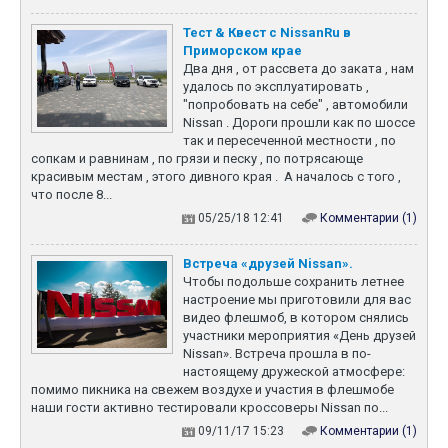
Тест & Квест с NissanRu в
Приморском крае
Два дня , от рассвета до заката , нам
удалось по эксплуатировать ,
"попробовать на себе" , автомобили
Nissan . Дороги прошли как по шоссе
так и пересеченной местности , по
сопкам и равнинам , по грязи и песку , по потрясающе
красивым местам , этого дивного края . А началось с того ,
что после 8...
05/25/18 12:41
Комментарии (1)
Встреча «друзей Nissan».
Чтобы подольше сохранить летнее
настроение мы приготовили для вас
видео флешмоб, в котором снялись
участники мероприятия «День друзей
Nissan». Встреча прошла в по-
настоящему дружеской атмосфере:
помимо пикника на свежем воздухе и участия в флешмобе
наши гости активно тестировали кроссоверы Nissan по...
09/11/17 15:23
Комментарии (1)