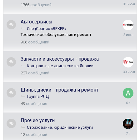
31
1766
сообщений
июля
Автосервисы
СпецСервис «REKPP»
2
Техническое обслуживание и ремонт
июля
906
сообщений
Запчасти и аксессуары - продажа
Контрактные двигатели из Японии
30
227
сообщений
июля
Шины, диски - продажа и ремонт
Группа РЛД
12
43
сообщения
октября
2019
Прочие услуги
Страхование, юридические услуги
22
12
сообщений
января