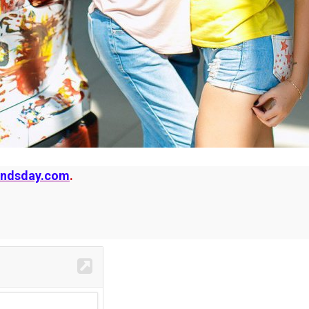
endsday.com
.