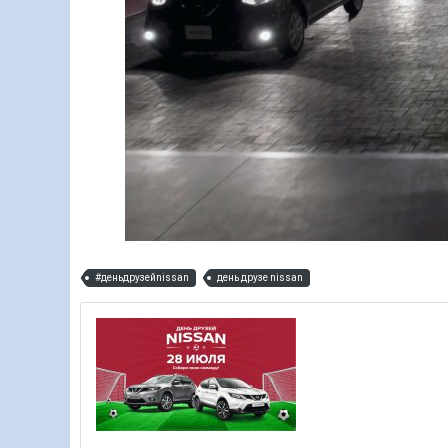
#деньдрузейnissan
день друзе nissan