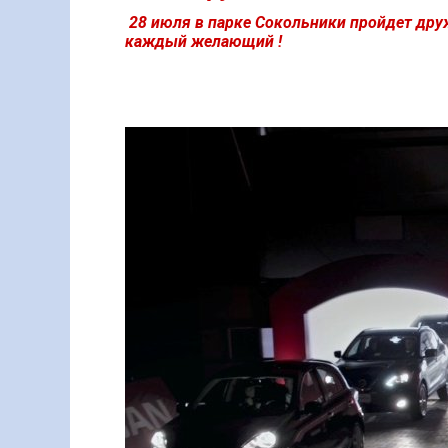
28 июля в парке Сокольники пройдет друж
каждый желающий !