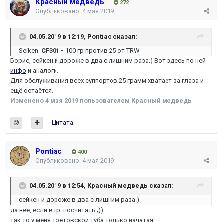
Красный медведь
272
Опубликовано:
4 мая 2019
04.05.2019 в 12:19,
Pontiac
сказал:
Seiken
CF301 -
100 гр против 25 от TRW
Борис, сейкен и дороже в два с лишним раза.) Вот здесь по ней
инфо
и аналоги.
Для обслуживания всех суппортов 25 грамм хватает за глаза и
ещё остаётся.
Изменено
4 мая 2019
пользователем Красный медведь
Цитата
Pontiac
400
Опубликовано:
4 мая 2019
04.05.2019 в 12:54,
Красный медведь
сказал:
сейкен и дороже в два с лишним раза.)
да нее, если в гр. посчитать ;))
так то у меня тоётовской туба только начатая