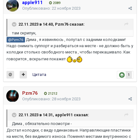
apple911
2089
Опубликовано:
22 ноября 2023
22.11.2023 в 14:40,
Pzm76
сказал:
там скрипун,
Дима , я извиняюсь , попутал с задними колодками!
@Pzm76
Надо снимать суппорт и разбираться на месте - не должно быть у
колодки столько свободного места , чтобы перекашивало. Как
говорится , вскрытие покажет
Цитата
1
Pzm76
21212
Опубликовано:
28 ноября 2023
22.11.2023 в 14:31,
apple911
сказал:
Дима , обязательно посмотри -
Достал колодки, с виду одинаковые. Направляющие пластинки
на месте, без видимого износа. Поменял местами внутреннюю с