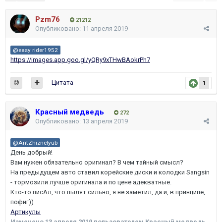
Pzm76
21212
Опубликовано:
11 апреля 2019
@easy rider1952
https://images.app.goo.gl/yQRy9xTHwBAokrPh7
Цитата
1
Красный медведь
272
Опубликовано:
13 апреля 2019
@AntZhiznelyub
День добрый!
Вам нужен обязательно оригинал? В чем тайный смысл?
На предыдущем авто ставил корейские диски и колодки Sangsin
- тормозили лучше оригинала и по цене адекватные.
Кто-то писАл, что пылят сильно, я не заметил, да и, в принципе,
пофиг))
Артикулы
Изменено
13 апреля 2019
пользователем Красный медведь