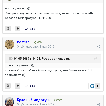
А я....а у меня....))))
Который год никак не закончится медная паста-спрей Wurth,
рабочая температура -40/+1200...
Цитата
Pontiac
400
Опубликовано:
4 мая 2019
04.05.2019 в 14:24,
Ровермен
сказал:
А я....а у меня....))))
тоже люблю чтоб все было под рукой, тем более гараж 6х8
позволяет ;;))
Цитата
1
Красный медведь
272
Опубликовано:
4 мая 2019