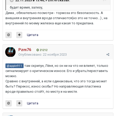
22.11.2023 в 13:46,
Pzm76
сказал:
будет время, залезу,
Дима , обязательно посмотри - тормоза это безопасность. А
внешняя и внутренняя вроде отличаются(но это не точно...) , на
внутренней по моему железка еще какая то приделана.
Цитата
Pzm76
21212
Опубликовано:
22 ноября 2023
там скрипун, Лёня, но он ни на что не влияет, только
@apple911
сигнализирует о критическом износе. Его и убрать/переставить
можно.
Сравню с внутренней, а если одинаковые, что это тогда может
быть? Перекос, износ скобы? Но направляющая пластинка
вроде правильно стоИт, по месту и на месте.
Цитата