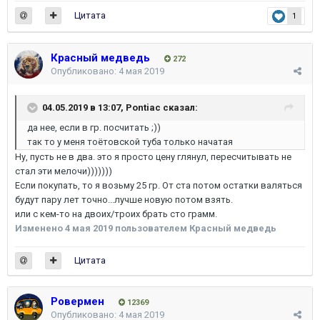
Цитата
1
Красный медведь
272
Опубликовано:
4 мая 2019
04.05.2019 в 13:07,
Pontiac
сказал:
да нее, если в гр. посчитать ;))
так то у меня тоётовской туба только начатая
Ну, пусть не в два. это я просто цену глянул, пересчитывать не
стал эти мелочи)))))))
Если покупать, то я возьму 25 гр. От ста потом остатки валяться
будут пару лет точно...лучше новую потом взять.
или с кем-то на двоих/троих брать сто грамм.
Изменено
4 мая 2019
пользователем Красный медведь
Цитата
Ровермен
12369
Опубликовано:
4 мая 2019