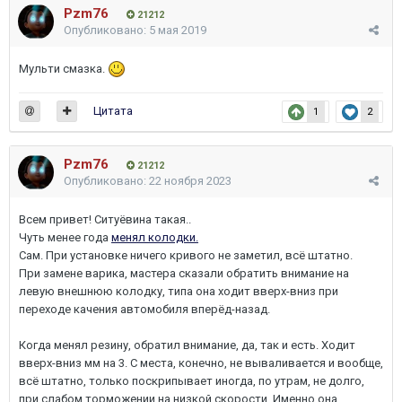
Pzm76
21212
Опубликовано:
5 мая 2019
Мульти смазка.
Цитата
1
2
Pzm76
21212
Опубликовано:
22 ноября 2023
Всем привет! Ситуёвина такая..
Чуть менее года
менял колодки.
Сам. При установке ничего кривого не заметил, всё штатно.
При замене варика, мастера сказали обратить внимание на
левую внешнюю колодку, типа она ходит вверх-вниз при
переходе качения автомобиля вперёд-назад.
Когда менял резину, обратил внимание, да, так и есть. Ходит
вверх-вниз мм на 3. С места, конечно, не вываливается и вообще,
всё штатно, только поскрипывает иногда, по утрам, не долго,
при слабом торможении на низкой скорости. Именно она,