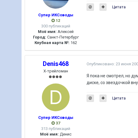
Цитата
Супер ИКСоводы
12
300 публикаций
Моё имя:
Алексей
Город:
Санкт-Петербург
Клубная карта №:
162
Denis468
Опубликовано:
23 июня 20
Х-трейломан
Я пока не смотрел, но д
диске, со звездочкой вну
Цитата
Супер ИКСоводы
37
313 публикаций
Моё имя:
Денис