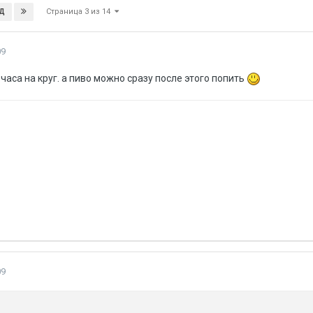
Страница 3 из 14
Д
09
часа на круг. а пиво можно сразу после этого попить
09