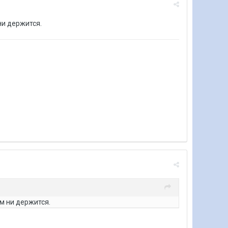
ни держится.
ем ни держится.