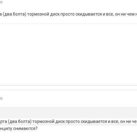
09
 (два болта) тормозной диск просто скидывается и все, он ни чем 
09
та (два болта) тормозной диск просто скидывается и все, он ни ч
инципу снимаются?