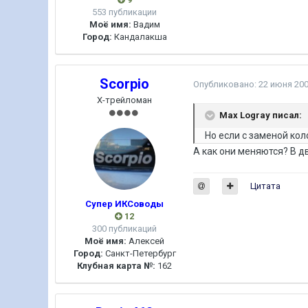
553 публикации
Моё имя:
Вадим
Город:
Кандалакша
Scorpio
Опубликовано:
22 июня 20
Х-трейломан
Max Logray писал:
Но если с заменой кол
А как они меняются? В дв
Цитата
Супер ИКСоводы
12
300 публикаций
Моё имя:
Алексей
Город:
Санкт-Петербург
Клубная карта №:
162