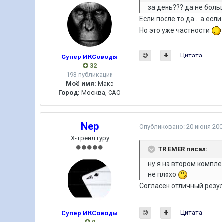
за день??? да не боль
Если после то да... а есл
Но это уже частности
Цитата
Супер ИКСоводы
32
193 публикации
Моё имя:
Макс
Город:
Москва, САО
Nep
Опубликовано:
20 июня 20
Х-трейл гуру
TRIEMER писал:
ну я на втором компле
не плохо
Согласен отличный резу
Цитата
Супер ИКСоводы
9