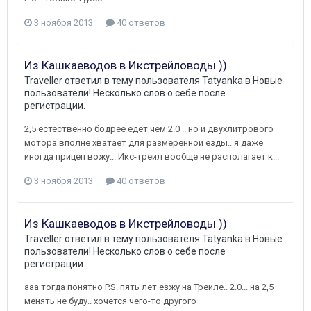
3 ноября 2013
40 ответов
Из Кашкаеводов в Икстрейловоды ))
Traveller
ответил в тему пользователя
Tatyanka
в
Новые
пользователи! Несколько слов о себе после
регистрации.
2,5 естественно бодрее едет чем 2.0 .. но и двухлитрового
мотора вполне хватает для размеренной езды.. я даже
иногда прицеп вожу... Икс-треил вообще не располагает к...
3 ноября 2013
40 ответов
Из Кашкаеводов в Икстрейловоды ))
Traveller
ответил в тему пользователя
Tatyanka
в
Новые
пользователи! Несколько слов о себе после
регистрации.
ааа тогда понятно P.S. пять лет езжу на Треиле.. 2.0... на 2,5
менять не буду.. хочется чего-то другого