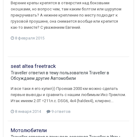
Верхние крепы крепятся в отверстия над боковыми
окошками, но вопрос чем, там каким болтом или шурупом
прекручивать? А нижнее крепление по месту подходит к
грузовой проушине, она снимается вообще или крепится
как-то вместе? С уважением Евгений.
8 февраля 2015
seat altea freetrack
Traveller
ответил в тему пользователя
Traveller
в
Обсуждаем другие Автомобили
И все таки я его купил)) Проехав 2000 км можно сделать
первые выводы и сравнить с нашим любимым Икс-Треилом.
Итак имеем 2.0Т =211л.с. DSG6, 4х4 (haldex4), клиренс...
8 января 2014
9 ответов
Мотолюбители
Traveller
ответил в тему пользователя
Traveller
в
Игры,