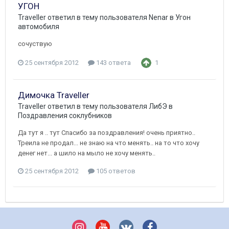
УГОН
Traveller
ответил в тему пользователя
Nenar
в
Угон
автомобиля
сочуствую
25 сентября 2012
143 ответа
1
Димочка Traveller
Traveller
ответил в тему пользователя
ЛибЭ
в
Поздравления соклубников
Да тут я .. тут Спасибо за поздравления! очень приятно..
Треила не продал... не знаю на что менять.. на то что хочу
денег нет... а шило на мыло не хочу менять..
25 сентября 2012
105 ответов