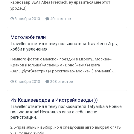
карнозавр SEAT Altea Freetrack, ну нравиться мне этот
уродец))
3 ноября 2013
40 ответов
Мотолюбители
Traveller
ответил в тему пользователя
Traveller
в
Игры,
хобби и увлечения
Немного фоток с майской поездки в Европу.. Москва--
Краков (Польша)-Асвенцим - Брно(Чехия)-Прага
-Зальцбург(Австрия)-Гроссглокер- Мюнхен (Германия)-...
3 ноября 2013
268 ответов
Из Кашкаеводов в Икстрейловоды ))
Traveller
ответил в тему пользователя
Tatyanka
в
Новые
пользователи! Несколько слов о себе после
регистрации.
2,5-правильный выбор! но я следующий авто выбрал опять
2.0... только турбо