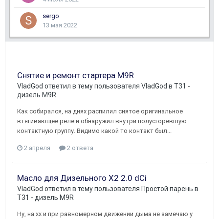
sergo
13 мая 2022
Снятие и ремонт стартера M9R
VladGod
ответил в тему пользователя
VladGod
в
T31 -
дизель M9R
Как собирался, на днях распилил снятое оригинальное
втягивающее реле и обнаружил внутри полусгоревшую
контактную группу. Видимо какой то контакт был...
2 апреля
2 ответа
Масло для Дизельного X2 2.0 dCi
VladGod
ответил в тему пользователя
Простой парень
в
T31 - дизель M9R
Ну, на хх и при равномерном движении дыма не замечаю у