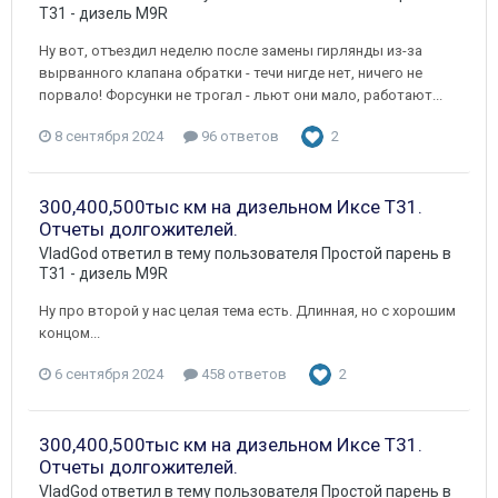
T31 - дизель M9R
Ну вот, отъездил неделю после замены гирлянды из-за
вырванного клапана обратки - течи нигде нет, ничего не
порвало! Форсунки не трогал - льют они мало, работают...
8 сентября 2024
96 ответов
2
300,400,500тыс км на дизельном Иксе Т31.
Отчеты долгожителей.
VladGod
ответил в тему пользователя
Простой парень
в
T31 - дизель M9R
Ну про второй у нас целая тема есть. Длинная, но с хорошим
концом...
6 сентября 2024
458 ответов
2
300,400,500тыс км на дизельном Иксе Т31.
Отчеты долгожителей.
VladGod
ответил в тему пользователя
Простой парень
в