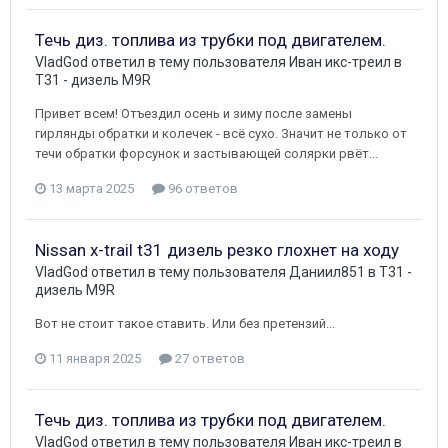
Течь диз. топлива из трубки под двигателем.
VladGod
ответил в тему пользователя
Иван икс-треил
в
T31 - дизель M9R
Привет всем! Отъездил осень и зиму после замены
гирлянды обратки и колечек - всё сухо. Значит не только от
течи обратки форсунок и застывающей солярки рвёт...
13 марта 2025
96 ответов
Nissan x-trail t31 дизель резко глохнет на ходу
VladGod
ответил в тему пользователя
Даниил851
в
T31 -
дизель M9R
Вот не стоит такое ставить. Или без претензий...
11 января 2025
27 ответов
Течь диз. топлива из трубки под двигателем.
VladGod
ответил в тему пользователя
Иван икс-треил
в