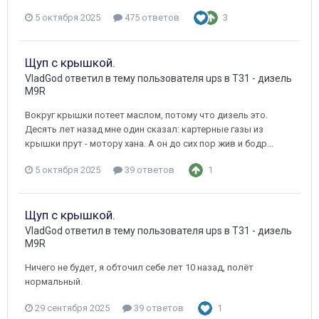
5 октября 2025
475 ответов
3
Щуп с крышкой.
VladGod
ответил в тему пользователя
ups
в
T31 - дизель
M9R
Вокруг крышки потеет маслом, потому что дизель это.
Десять лет назад мне один сказал: картерные газы из
крышки прут - мотору хана. А он до сих пор жив и бодр...
5 октября 2025
39 ответов
1
Щуп с крышкой.
VladGod
ответил в тему пользователя
ups
в
T31 - дизель
M9R
Ничего не будет, я обточил себе лет 10 назад, полёт
нормальный.
29 сентября 2025
39 ответов
1