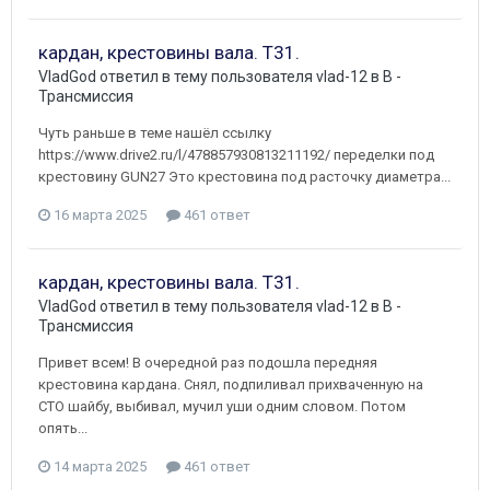
кардан, крестовины вала. Т31.
VladGod
ответил в тему пользователя
vlad-12
в
B -
Трансмиссия
Чуть раньше в теме нашёл ссылку
https://www.drive2.ru/l/478857930813211192/ переделки под
крестовину GUN27 Это крестовина под расточку диаметра...
16 марта 2025
461 ответ
кардан, крестовины вала. Т31.
VladGod
ответил в тему пользователя
vlad-12
в
B -
Трансмиссия
Привет всем! В очередной раз подошла передняя
крестовина кардана. Снял, подпиливал прихваченную на
СТО шайбу, выбивал, мучил уши одним словом. Потом
опять...
14 марта 2025
461 ответ