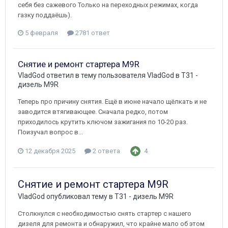
себя без сажевого Только на переходных режимах, когда
газку поддаёшь).
5 февраля
2781 ответ
Снятие и ремонт стартера M9R
VladGod
ответил в тему пользователя
VladGod
в
T31 -
дизель M9R
Теперь про причину снятия. Ещё в июне начало щёлкать и не
заводится втягивающее. Сначала редко, потом
приходилось крутить ключом зажигания по 10-20 раз.
Поизучал вопрос в...
12 декабря 2025
2 ответа
4
Снятие и ремонт стартера M9R
VladGod
опубликовал тему в
T31 - дизель M9R
Столкнулся с необходимостью снять стартер с нашего
дизеля для ремонта и обнаружил, что крайне мало об этом