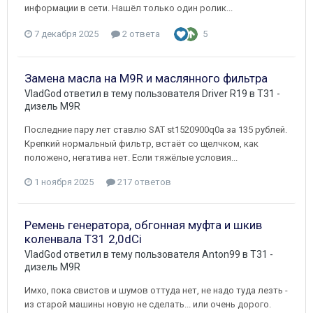
информации в сети. Нашёл только один ролик...
7 декабря 2025
2 ответа
5
Замена масла на M9R и маслянного фильтра
VladGod
ответил в тему пользователя
Driver R19
в
T31 -
дизель M9R
Последние пару лет ставлю SAT st1520900q0a за 135 рублей.
Крепкий нормальный фильтр, встаёт со щелчком, как
положено, негатива нет. Если тяжёлые условия...
1 ноября 2025
217 ответов
Ремень генератора, обгонная муфта и шкив
коленвала Т31 2,0dCi
VladGod
ответил в тему пользователя
Anton99
в
T31 -
дизель M9R
Имхо, пока свистов и шумов оттуда нет, не надо туда лезть -
из старой машины новую не сделать... или очень дорого.