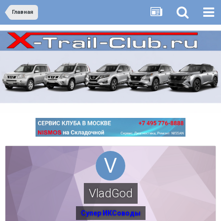
Главная
VladGod
Супер ИКСоводы