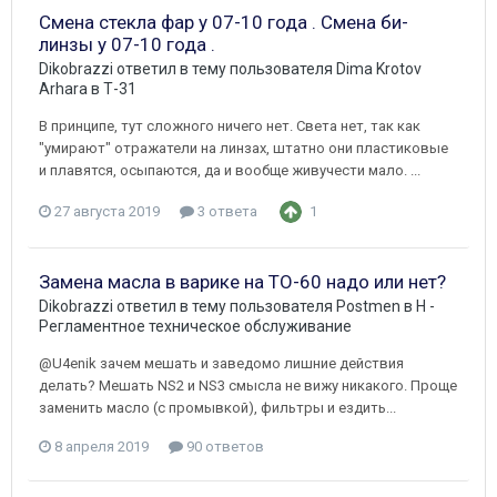
Смена стекла фар у 07-10 года . Смена би-
линзы у 07-10 года .
Dikobrazzi
ответил в тему пользователя
Dima Krotov
Arhara
в
Т-31
В принципе, тут сложного ничего нет. Света нет, так как
"умирают" отражатели на линзах, штатно они пластиковые
и плавятся, осыпаются, да и вообще живучести мало. ...
27 августа 2019
3 ответа
1
Замена масла в варике на ТО-60 надо или нет?
Dikobrazzi
ответил в тему пользователя
Postmen
в
H -
Регламентное техническое обслуживание
@U4enik зачем мешать и заведомо лишние действия
делать? Мешать NS2 и NS3 смысла не вижу никакого. Проще
заменить масло (с промывкой), фильтры и ездить...
8 апреля 2019
90 ответов