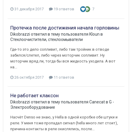
31 декабря 2017
19 ответов
7
Протечка после достижения начала горловины
Dikobrazzi
ответил в тему пользователя
Kloun
в
Стеклоочистители, стеклоомыватели
Где-то это дело сопливит, либо там тройник в отводе
забился/слетел, либо через моторчик сопливит. Ну
моторчик вряд ли, тогда бы вся жидкость уходила. А вот
на...
26 октября 2017
11 ответов
Не работает клаксон
Dikobrazzi
ответил в тему пользователя
Canecat
в
G -
Электрооборудование
Насчёт Denso не знаю, у Hella в одной коробке обе штуки и
реле. У меня тоже пропадал сигнал (hella много лет стоит),
причина-контакты в реле окислялись, после...