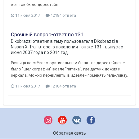
вот так было дорестайл
11 июня 2017
12184 ответа
Срочный вопрос-ответ по т31.
Dikobrazzi
ответил в тему пользователя
Dikobrazzi
в
Nissan X-Trail второго поколения - он же Т31 - выпуск с
июня 2007 года по 2014 год
Разница по стёклам оригинальным была - на дорестайле не
было "шелкографии" возле "пятака", где датчик дождя и
зеркала. Можно переклеить, в идеале - поменять гель-линзу.
11 июня 2017
12184 ответа
Обратная связь