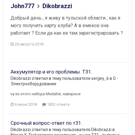
John777
Dikobrazzi
Добрый день , я живу в тульской области , как я
могу получить карту клуба? А в емексе она
работает ? Если да как ее там зарегистрировать ?
20 августа 2018
Аккумулятор и его проблемы. Т31.
Dikobrazzi
ответил в тему пользователя
sergey_k
в
G -
Электрооборудование
ну из этого набора Medalist, наверное
6 июня 2018
1823 ответа
Срочный вопрос-ответ по т31.
Dikobrazzi
ответил в тему пользователя
Dikobrazzi
в
Nissan X-Trail второго поколения - он же Т31 - выпуск с