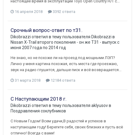
настоящее время в эксплуатации Toyo Open Country H/T c...
16 апреля 2018
3392 ответа
Срочный вопрос-ответ по т31.
Dikobrazzi
ответил в тему пользователя
Dikobrazzi
в
Nissan X-Trail второго поколения - он же Т31 - выпуск с
июня 2007 года по 2014 год
Не знаю, но не похоже ли на проезд под мощными ЛЭП?
Лично у меня картина похожая, есть места где проезжаю,
звук на радио глушится, дальше писк и всё возвращается...
31 марта 2018
12184 ответа
С Наступающим 2018 г.
Dikobrazzi
ответил в тему пользователя
aklyusov
в
Поздравления соклубников
С Новым Годом! Всем удачи,В радостей и успехов в
наступающем году! Берегите себя, своих близких и пусть всё
отлично! Всегда с вами!