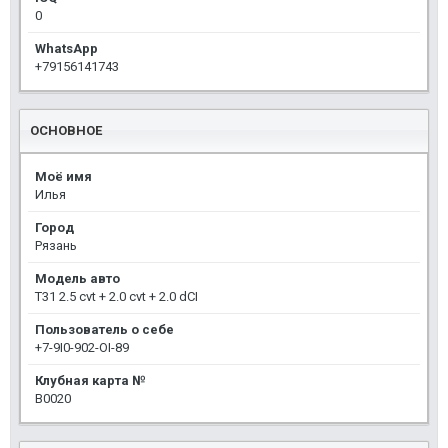
0
WhatsApp
+79156141743
ОСНОВНОЕ
Моё имя
Илья
Город
Рязань
Модель авто
T31 2.5 cvt + 2.0 cvt + 2.0 dCI
Пользователь о себе
+7-9I0-902-OI-89
Клубная карта №
В0020