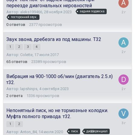
переезде диагональных неровностей
28
Автор:
aleks199466
,
28 ноября 2023
задняя подвеска
ноября
посторонний звук.
2023
0
ответов
2377
просмотров
Звук звона, дребезга из под машины. Т32
1
2
3
4
13
Автор:
Colette
,
17 июля 2017
ноября
2023
65
ответов
23389
просмотров
Вибрация на 900-1000 об/мин (двигатель 2.5.л)
т32.
7
Автор:
lapshinps
,
4 сентября 2023
ноября
2
ответа
1336
просмотров
2023
Непонятный писк, но не тормозные колодки.
Муфта полного привода. т32.
31
1
2
июля
Автор:
Anton_84
,
14 июля 2020
писк
дифференциал
2023