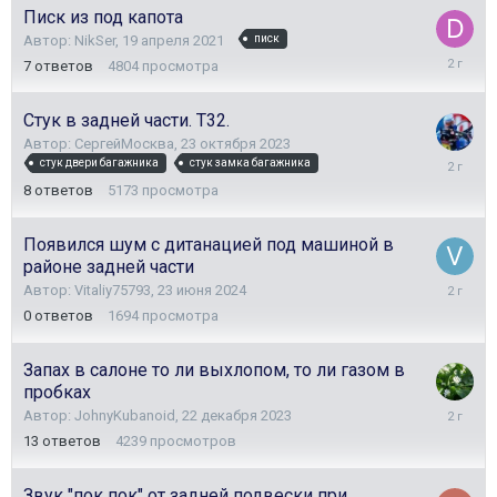
Писк из под капота
Автор:
NikSer
,
19 апреля 2021
писк
28
7
ответов
4804
просмотра
июня
2024
Стук в задней части. Т32.
Автор:
СергейМосква
,
23 октября 2023
24
стук двери багажника
стук замка багажника
июня
8
ответов
5173
просмотра
2024
Появился шум с дитанацией под машиной в
районе задней части
23
Автор:
Vitaliy75793
,
23 июня 2024
июня
0
ответов
1694
просмотра
2024
Запах в салоне то ли выхлопом, то ли газом в
пробках
1
Автор:
JohnyKubanoid
,
22 декабря 2023
января
13
ответов
4239
просмотров
2024
Звук "пок пок" от задней подвески при