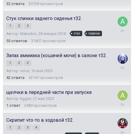
32
ответа
20728
просмотров
Стук спинки заднего сиденья т32.
1
2
3
22
Автор:
Makedon
,
28 января 2018
стук
сиденье
июля
2023
55
ответов
31807
просмотров
Запах аммиака (кошачей мочи) в салоне т32.
1
2
3
6
Автор:
voice
,
16 мая 2020
июля
2023
42
ответа
42147
просмотров
щелчки в передней части при запуске
Автор:
tiggerr
,
27 мая 2023
27
1
ответ
2489
просмотров
мая
2023
Скрипит что-то в ходовой т32.
1
2
3
4
18