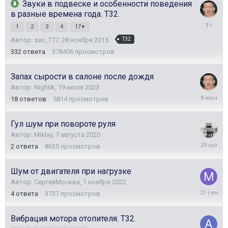
Звуки в подвеске и особенности поведения
в разные времена года. Т32.
7
1
2
3
4
17
февраля
Автор:
san_777
,
28 ноября 2015
Т32
2023
332
ответа
378406
просмотров
Запах сырости в салоне после дождя
Автор:
Nightik
,
19 июля 2023
8
18
ответов
5814
просмотров
июня
Гул шум при повороте руля
Автор:
Miklay
,
7 августа 2020
29
2
ответа
8635
просмотров
октября
2025
Шум от двигателя при нагрузке
Автор:
СергейМосква
,
1 ноября 2022
21
4
ответа
3737
просмотров
сентябр
2025
Вибрация мотора отопителя. Т32.