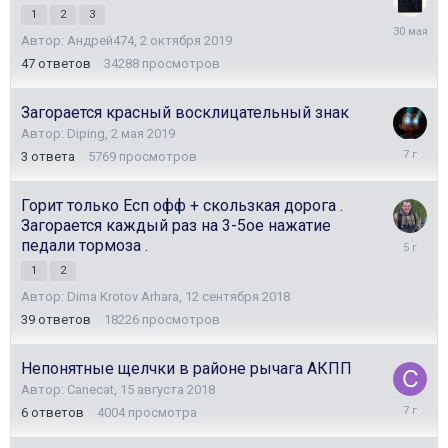
1
2
3
30
Автор:
Андрей474
,
2 октября 2019
мая
47
ответов
34288
просмотров
Загорается красный восклицательный знак
Автор:
Diping
,
2 мая 2019
2
3
ответа
5769
просмотров
мая
2019
Горит только Есп офф + скользкая дорога .
Загорается каждый раз на 3-5ое нажатие
26
педали тормоза .
ноября
1
2
2020
Автор:
Dima Krotov Arhara
,
12 сентября 2018
39
ответов
18226
просмотров
Непонятные щелчки в районе рычага АКПП
Автор:
Canecat
,
15 августа 2018
16
6
ответов
4004
просмотра
августа
2018