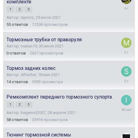
комплекте
23
1
2
3
февраля
Автор:
raynorz
,
29 июля 2021
2022
55
ответов
11206
просмотров
Тормозные трубки от праворуля
Автор:
manun19
,
30 июня 2021
30
0
ответов
2637
просмотров
июня
2021
Тормоз задних колес
Автор:
drfischer
,
18 мая 2021
19
14
ответов
3993
просмотра
мая
2021
Ремкомплект переднего тормозного супорта.
1
2
3
30
Автор:
begemot2007
,
28 апреля 2021
октября
2025
58
ответов
33916
просмотров
Тюнинг тормозной системы