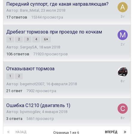
Передний суппорт, где какая направляющая?
Автор:
Bare_Metal
,
23 июля 2018
31
17
ответов
15344
просмотра
июля
2023
Дребезг тормозов при проезде по кочкам
1
2
3
4
6
18
Автор:
SergeySA
,
18 мая 2018
июля
2024
106
ответов
71920
просмотров
Отказывают тормоза
1
2
22
Автор:
begemot2007
,
16 февраля 2018
февраля
2018
21
ответ
7902
просмотра
Ошибка С1210 (двигатель 1)
Автор:
bpvmogilev
,
4 января 2018
24
3
ответа
5461
просмотр
апреля
2018
НАЗАД
ВПЕРЁД
Страница 1 из 6