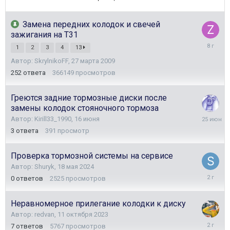
Замена передних колодок и свечей
зажигания на Т31
16
1
2
3
4
13
апреля
Автор:
SkrylnikoFF
,
27 марта 2009
2018
252
ответа
366149
просмотров
Греются задние тормозные диски после
замены колодок стояночного тормоза
25
Автор:
Kirill33_1990
,
16 июня
июня
3
ответа
391
просмотр
Проверка тормозной системы на сервисе
Автор:
Shuryk
,
18 мая 2024
18
0
ответов
2525
просмотров
мая
2024
Неравномерное прилегание колодки к диску
Автор:
redvan
,
11 октября 2023
8
7
ответов
5767
просмотров