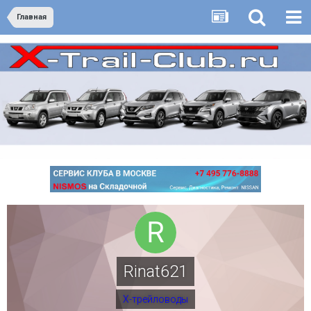
Главная
Rinat621
Х-трейловоды