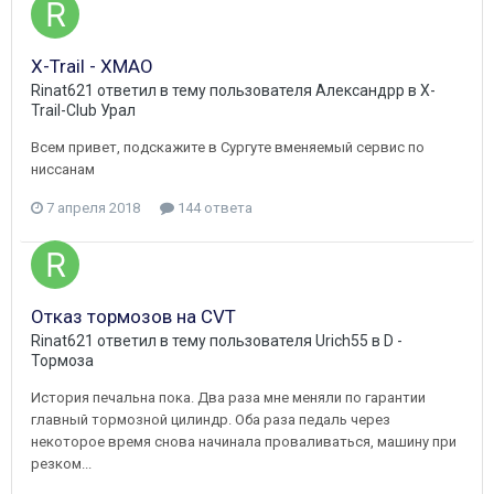
Х-Trail - ХМАО
Rinat621
ответил в тему пользователя
Александрр
в
X-
Trail-Club Урал
Всем привет, подскажите в Сургуте вменяемый сервис по
ниссанам
7 апреля 2018
144 ответа
Отказ тормозов на CVT
Rinat621
ответил в тему пользователя
Urich55
в
D -
Тормоза
История печальна пока. Два раза мне меняли по гарантии
главный тормозной цилиндр. Оба раза педаль через
некоторое время снова начинала проваливаться, машину при
резком...