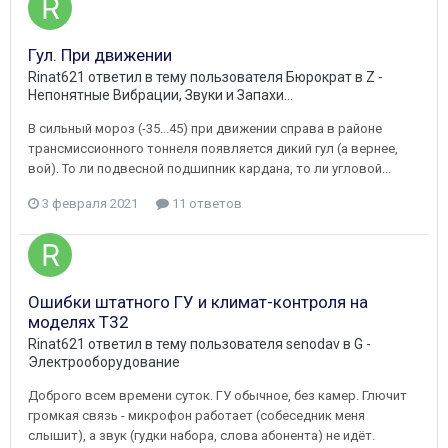
Гул. При движении
Rinat621
ответил в тему пользователя
Бюрократ
в
Z -
Непонятные Вибрации, Звуки и Запахи...
В сильный мороз (-35...45) при движении справа в районе
трансмиссионного тоннеля появляется дикий гул (а вернее,
вой). То ли подвесной подшипник кардана, то ли угловой...
3 февраля 2021
11 ответов
Ошибки штатного ГУ и климат-контроля на
моделях T32
Rinat621
ответил в тему пользователя
senodav
в
G -
Электрооборудование
Доброго всем времени суток. ГУ обычное, без камер. Глючит
громкая связь - микрофон работает (собеседник меня
слышит), а звук (гудки набора, слова абонента) не идёт.