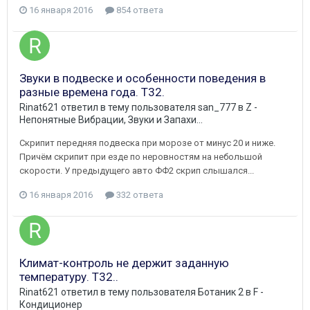
16 января 2016
854 ответа
Звуки в подвеске и особенности поведения в
разные времена года. Т32.
Rinat621
ответил в тему пользователя
san_777
в
Z -
Непонятные Вибрации, Звуки и Запахи...
Скрипит передняя подвеска при морозе от минус 20 и ниже.
Причём скрипит при езде по неровностям на небольшой
скорости. У предыдущего авто ФФ2 скрип слышался...
16 января 2016
332 ответа
Климат-контроль не держит заданную
температуру. Т32..
Rinat621
ответил в тему пользователя
Ботаник 2
в
F -
Кондиционер