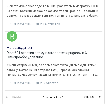
Я об этом уже писал где-то выше, указатель температуры ОЖ
на почти всех иномарках показывает день рождения бабушки.
Вспоминаю вазовскую девятку, там по стрелке можно было...
16 января 2016
2186 ответов
Не заводится
Rinat621
ответил в тему пользователя
puganov
в
G -
Электрооборудование
У меня старлайн А94, за время эксплуатации был один глюк-
завожу, мотор начинает работать, через 30 сек глохнет.
Попрыгав час вокруг машины, прочитал мануал и понял, что...
16 января 2016
237 ответов
НАЗАД
ВПЕРЁД
Страница 1 из 6