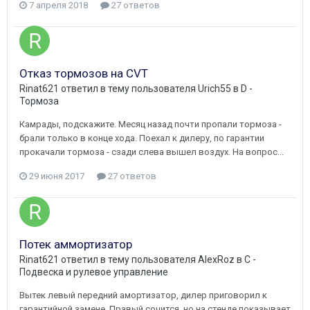
7 апреля 2018
27 ответов
Отказ тормозов на CVT
Rinat621
ответил в тему пользователя
Urich55
в
D -
Тормоза
Камрады, подскажите. Месяц назад почти пропали тормоза -
брали только в конце хода. Поехал к дилеру, по гарантии
прокачали тормоза - сзади слева вышел воздух. На вопрос...
29 июня 2017
27 ответов
Потек аммортизатор
Rinat621
ответил в тему пользователя
AlexRoz
в
C -
Подвеска и рулевое управление
Вытек левый передний амортизатор, дилер приговорил к
гарантийной замене. Правый сочится, но на стенде показывает