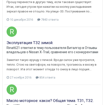
Прошу перенести в другую тему, если таковая существует.
Итак, сегодня утром при нажатии на кнопку ракладывания
зеркал правое не отошло. На улице -33. Постукивания по...
10 декабря 2016
7843 ответа
Эксплуатация T32 зимой.
Rinat621
ответил в тему пользователя
Виталгор
в
Отзывы
владельцев о Nissan X-Trail, сравнение его с конкурентами
Заметил такую ерунду с печкой. Вроде салон уже прогрелся,
тепло. Стою на светофоре, на повороте, трогаеюсь и вхожу в
поворот. И в этот момент откуда то снизу в лицо порция...
27 ноября 2016
854 ответа
Масло моторное: какое? Общая тема. Т31, Т32.