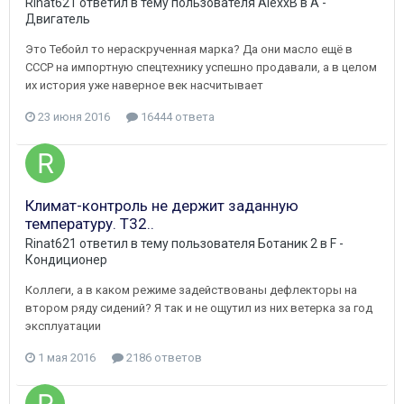
Rinat621
ответил в тему пользователя
AlexxB
в
A -
Двигатель
Это Тебойл то нераскрученная марка? Да они масло ещё в
СССР на импортную спецтехнику успешно продавали, а в целом
их история уже наверное век насчитывает
23 июня 2016
16444 ответа
Климат-контроль не держит заданную
температуру. Т32..
Rinat621
ответил в тему пользователя
Ботаник 2
в
F -
Кондиционер
Коллеги, а в каком режиме задействованы дефлекторы на
втором ряду сидений? Я так и не ощутил из них ветерка за год
эксплуатации
1 мая 2016
2186 ответов