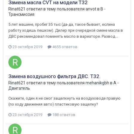
Замена масла CVT на модели Т32
Rinat621
ответил в тему пользователя
anvot
в
B -
Трансмиссия
5 лет машине, пробег 35 тыс (да-да, такое бывает, еслина
работу ходишь пешком). Дилер при очередной смене масла в
ДВС рекомендовал поменять масло в вариаторе. Развод...
23 октября 2019
4655 ответов
Замена воздушного фильтра ДВС. Т32.
Rinat621
ответил в тему пользователя
mehanikgbh
в
A -
Двигатель
Скажите, один я не смог защелкнуть на воздуховоде правую
(по ходу движения авто) пластиковую защелку?
23 октября 2019
188 ответов