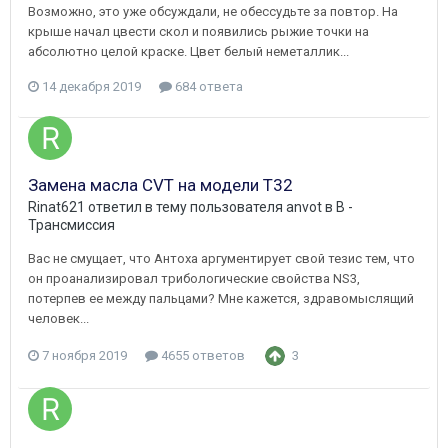
Возможно, это уже обсуждали, не обессудьте за повтор. На
крыше начал цвести скол и появились рыжие точки на
абсолютно целой краске. Цвет белый неметаллик...
14 декабря 2019
684 ответа
Замена масла CVT на модели Т32
Rinat621
ответил в тему пользователя
anvot
в
B -
Трансмиссия
Вас не смущает, что Антоха аргументирует свой тезис тем, что
он проанализировал трибологические свойства NS3,
потерпев ее между пальцами? Мне кажется, здравомыслящий
человек...
7 ноября 2019
4655 ответов
3