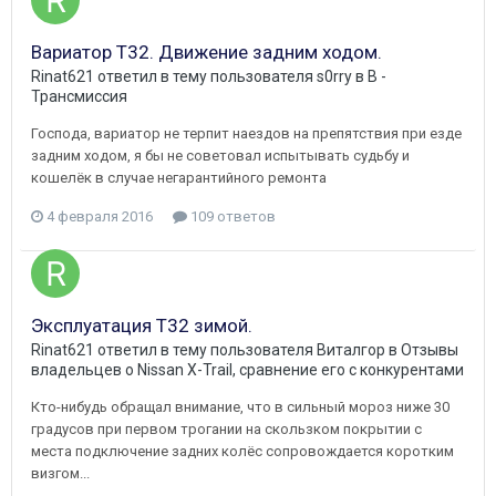
Вариатор Т32. Движение задним ходом.
Rinat621
ответил в тему пользователя
s0rry
в
B -
Трансмиссия
Господа, вариатор не терпит наездов на препятствия при езде
задним ходом, я бы не советовал испытывать судьбу и
кошелёк в случае негарантийного ремонта
4 февраля 2016
109 ответов
Эксплуатация T32 зимой.
Rinat621
ответил в тему пользователя
Виталгор
в
Отзывы
владельцев о Nissan X-Trail, сравнение его с конкурентами
Кто-нибудь обращал внимание, что в сильный мороз ниже 30
градусов при первом трогании на скользком покрытии с
места подключение задних колёс сопровождается коротким
визгом...