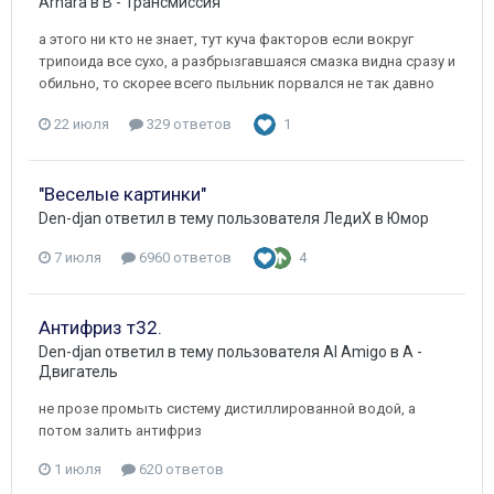
Arhara
в
B - Трансмиссия
а этого ни кто не знает, тут куча факторов если вокруг
трипоида все сухо, а разбрызгавшаяся смазка видна сразу и
обильно, то скорее всего пыльник порвался не так давно
22 июля
329 ответов
1
"Веселые картинки"
Den-djan
ответил в тему пользователя
ЛедиХ
в
Юмор
7 июля
6960 ответов
4
Антифриз т32.
Den-djan
ответил в тему пользователя
Al Amigo
в
A -
Двигатель
не прозе промыть систему дистиллированной водой, а
потом залить антифриз
1 июля
620 ответов