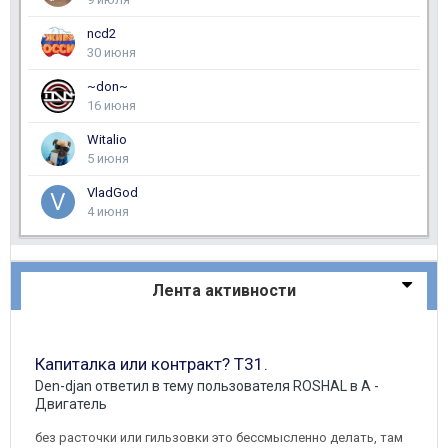
ncd2
30 июня
~don~
16 июня
Witalio
5 июня
VladGod
4 июня
Лента активности
Капиталка или контракт? Т31.
Den-djan
ответил в тему пользователя
ROSHAL
в
A -
Двигатель
без расточки или гильзовки это бессмысленно делать, там