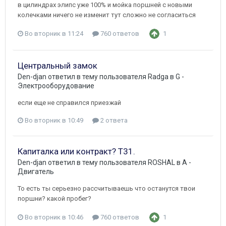
в цилиндрах элипс уже 100% и мойка поршней с новыми
колечками ничего не изменит тут сложно не согласиться
Во вторник в 11:24
760 ответов
1
Центральный замок
Den-djan
ответил в тему пользователя
Radga
в
G -
Электрооборудование
если еще не справился приезжай
Во вторник в 10:49
2 ответа
Капиталка или контракт? Т31.
Den-djan
ответил в тему пользователя
ROSHAL
в
A -
Двигатель
То есть ты серьезно рассчитываешь что останутся твои
поршни? какой пробег?
Во вторник в 10:46
760 ответов
1