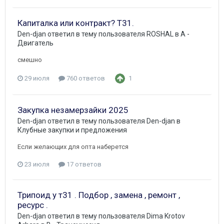
Капиталка или контракт? Т31.
Den-djan
ответил в тему пользователя
ROSHAL
в
A -
Двигатель
смешно
29 июля
760 ответов
1
Закупка незамерзайки 2025
Den-djan
ответил в тему пользователя
Den-djan
в
Клубные закупки и предложения
Если желающих для опта наберется
23 июля
17 ответов
Трипоид у т31 . Подбор , замена , ремонт ,
ресурс .
Den-djan
ответил в тему пользователя
Dima Krotov