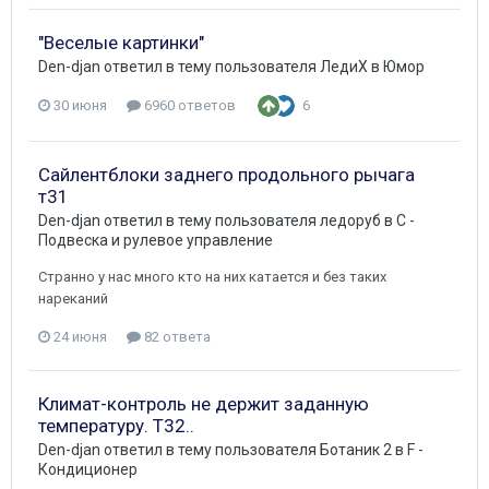
"Веселые картинки"
Den-djan
ответил в тему пользователя
ЛедиХ
в
Юмор
30 июня
6960 ответов
6
Сайлентблоки заднего продольного рычага
т31
Den-djan
ответил в тему пользователя
ледоруб
в
C -
Подвеска и рулевое управление
Странно у нас много кто на них катается и без таких
нареканий
24 июня
82 ответа
Климат-контроль не держит заданную
температуру. Т32..
Den-djan
ответил в тему пользователя
Ботаник 2
в
F -
Кондиционер