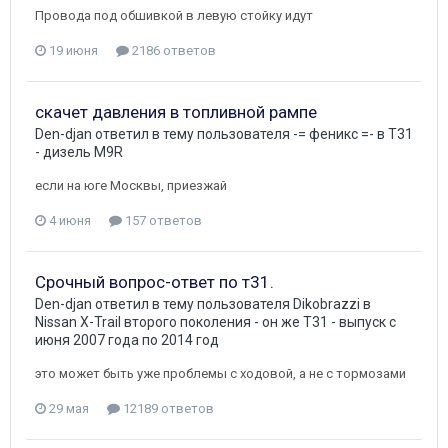
Провода под обшивкой в левую стойку идут
19 июня
2186 ответов
скачет давления в топливной рампе
Den-djan
ответил в тему пользователя
-= феникс =-
в
T31
- дизель M9R
если на юге Москвы, приезжай
4 июня
157 ответов
Срочный вопрос-ответ по т31.
Den-djan
ответил в тему пользователя
Dikobrazzi
в
Nissan X-Trail второго поколения - он же Т31 - выпуск с
июня 2007 года по 2014 год
это может быть уже проблемы с ходовой, а не с тормозами
29 мая
12189 ответов