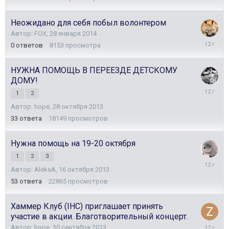
марта
2014
Неожидано для себя побыл волонтером
Автор:
FOX
,
28 января 2014
28
0
ответов
8153
просмотра
января
2014
НУЖНА ПОМОЩЬ В ПЕРЕЕЗДЕ ДЕТСКОМУ
ДОМУ!
22
1
2
ноября
Автор:
hope
,
28 октября 2013
2013
33
ответа
18149
просмотров
Нужна помощь на 19-20 октября
1
2
3
31
Автор:
AleksA
,
16 октября 2013
октября
2013
53
ответа
22865
просмотров
Хаммер Клуб (IHC) приглашает принять
участие в акции. Благотворительный концерт.
1
Автор:
hope
,
30 сентября 2013