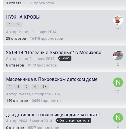
мая
3
ответа
8583
просмотра
2014
НУЖНА КРОВЬ!
1
2
8
Автор:
hope
,
13 января 2014
мая
2014
28
ответов
16418
просмотров
26.04.14 "Полезные выходные" в Мелихово
Автор:
hope
,
2 апреля 2014
чехов
21
8
ответов
9173
просмотра
апреля
2014
Масленница в Покровском детском доме
1
2
3
4
8
5
Автор:
wassa
,
5 февраля 2014
марта
2014
149
ответов
36591
просмотр
для детишек - срочно ищу водителя с авто!
Автор:
NIXA
,
5 марта 2014
благотворительность
5
0
ответов
8527
просмотров