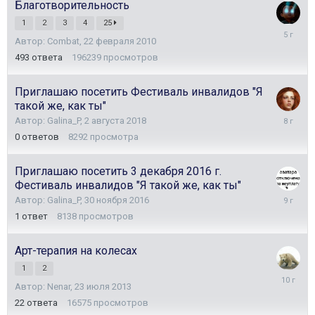
Благотворительность
1
2
3
4
25
25
Автор:
Combat
,
22 февраля 2010
февраля
2021
493
ответа
196239
просмотров
Приглашаю посетить Фестиваль инвалидов "Я
такой же, как ты"
2
Автор:
Galina_P
,
2 августа 2018
августа
0
ответов
8292
просмотра
2018
Приглашаю посетить 3 декабря 2016 г.
Фестиваль инвалидов "Я такой же, как ты"
2
Автор:
Galina_P
,
30 ноября 2016
декабря
1
ответ
8138
просмотров
2016
Арт-терапия на колесах
1
2
27
Автор:
Nenar
,
23 июля 2013
июля
2016
22
ответа
16575
просмотров