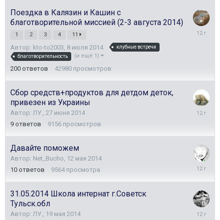
Поездка в Калязин и Кашин с
благотворительной миссией (2-3 августа 2014)
6
1
2
3
4
11
августа
Автор:
kto-to2003
,
8 июля 2014
клубные встречи
2014
(и ещё 1)
благотворительность
200
ответов
42980
просмотров
Сбор средств+продуктов для детдом деток,
привезен из Украины
11
Автор:
ЛУ.
,
27 июня 2014
июля
9
ответов
9156
просмотров
2014
Давайте поможем
Автор:
Net_Bucho
,
12 мая 2014
1
10
ответов
9564
просмотра
июля
2014
31.05.2014 Школа интернат г.Советск
Тульск.обл
20
Автор:
ЛУ.
,
19 мая 2014