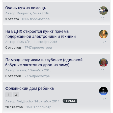
Очень нужна помощь...
Автор:
Dragosha
,
5 мая 2016
7
3
ответа
8397
просмотров
мая
2016
На ВДНХ откроется пункт приема
подержанной электроники и техники
11
Автор:
IRON G'irl
,
11 декабря 2015
декабря
0
ответов
7747
просмотров
2015
Помощь старикам в глубинке (одинокой
бабушке заготовка дров на зиму)
10
Автор:
wassa
,
10 ноября 2015
ноября
0
ответов
7774
просмотра
2015
Фрязинский дом ребенка
1
2
14
Автор:
Net_Bucho
,
14 октября 2014
помощь
декабря
2014
28
ответов
15901
просмотр