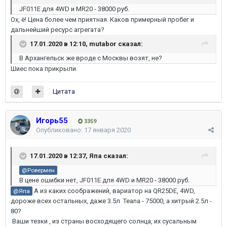
JF011E для 4WD и MR20 - 38000 руб.
Ох, ё! Цена более чем приятная. Каков примерный пробег и
дальнейший ресурс агрегата?
17.01.2020 в 12:10,
mutabor
сказал:
В Архангельск же вроде с Москвы возят, не?
Шиес пока прикрыли.
Цитата
Игорь55
3359
Опубликовано:
17 января 2020
17.01.2020 в 12:37,
Япа
сказал:
@Ровермен
В цене ошибки нет, JF011E для 4WD и MR20 - 38000 руб.
А из каких соображений, вариатор на QR25DE, 4WD,
@Япа
дороже всех остальных, даже 3.5л Teana - 75000, а хитрый 2.5л -
80?
Ваши тезки , из страны восходящего солнца, их сусальным