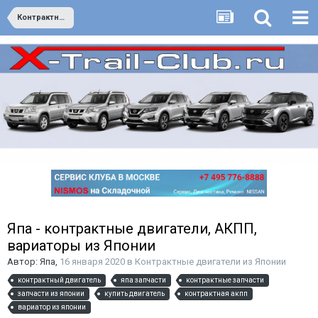
Контрактные двигатели из Японии
Япа - контрактные двигатели, АКПП,
вариаторы из Японии
Автор:
Япа
,
16 января 2020
в
Контрактные двигатели из Японии
контрактный двигатель
япа запчасти
контрактные запчасти
запчасти из японии
купить двигатель
контрактная акпп
вариатор из японии