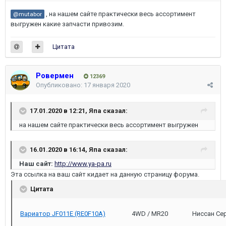
, на нашем сайте практически весь ассортимент
@mutabor
выгружен какие запчасти привозим.
Цитата
Ровермен
12369
Опубликовано:
17 января 2020
17.01.2020 в 12:21,
Япа
сказал:
на нашем сайте практически весь ассортимент выгружен
16.01.2020 в 16:14,
Япа
сказал:
Наш сайт:
http://www.ya-pa.ru
Эта ссылка на ваш сайт кидает на данную страницу форума.
Цитата
Вариатор JF011E (RE0F10A)
4WD / MR20
Ниссан Сер