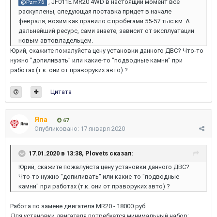
, JF011E MR20 4WD в настоящий момент все
@Pzm76
раскуплены, следующая поставка придет в начале
февраля, возим как правило с пробегами 55-57 тыс км. А
дальнейший ресурс, сами знаете, зависит от эксплуатации
новым автовладельцем.
Юрий, скажите пожалуйста цену установки данного ДВС? Что-то
нужно "допиливать" или какие-то "подводные камни" при
работах (т.к. они от праворуких авто) ?
Цитата
Япа
67
Опубликовано:
17 января 2020
17.01.2020 в 13:38,
Plovets
сказал:
Юрий, скажите пожалуйста цену установки данного ДВС?
Что-то нужно "допиливать" или какие-то "подводные
камни" при работах (т.к. они от праворуких авто) ?
Работа по замене двигателя MR20 - 18000 руб.
Для установки двигателя потребуется минимальный набор: