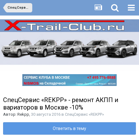
СпецСервис «REKPP»
СпецСервис «REKPP» - ремонт АКПП и
вариаторов в Москве -10%
Автор:
Rekpp
,
30 августа 2016
в
СпецСервис «REKPP»
Ответить в тему