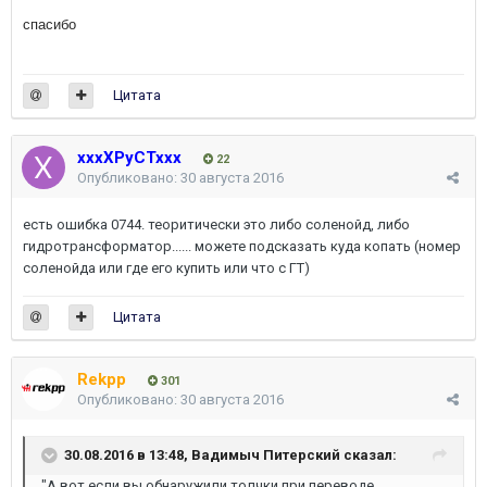
спасибо
Цитата
xxxXPyCTxxx
22
Опубликовано:
30 августа 2016
есть ошибка 0744. теоритически это либо соленойд, либо
гидротрансформатор...... можете подсказать куда копать (номер
соленойда или где его купить или что с ГТ)
Цитата
Rekpp
301
Опубликовано:
30 августа 2016
30.08.2016 в 13:48, Вадимыч Питерский сказал:
"А вот если вы обнаружили толчки при переводе