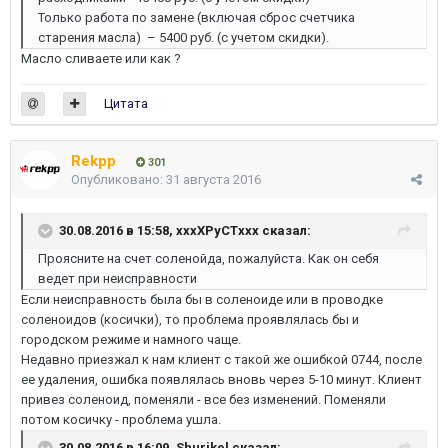
Только работа по замене (включая сброс счетчика
старения масла) – 5400 руб. (с учетом скидки).
Масло сливаете или как ?
Цитата
Rekpp
301
Опубликовано:
31 августа 2016
30.08.2016 в 15:58, xxxXPyCTxxx сказал:
Проясните на счет соленойда, пожалуйста. Как он себя
ведет при неисправности
Если неисправность была бы в соленоиде или в проводке
соленоидов (косички), то проблема проявлялась бы и
городском режиме и намного чаще.
Недавно приезжал к нам клиент с такой же ошибкой 0744, после
ее удаления, ошибка появлялась вновь через 5-10 минут. Клиент
привез соленоид, поменяли - все без изменений. Поменяли
потом косичку - проблема ушла.
30.08.2016 в 16:09, Shurikel сказал: