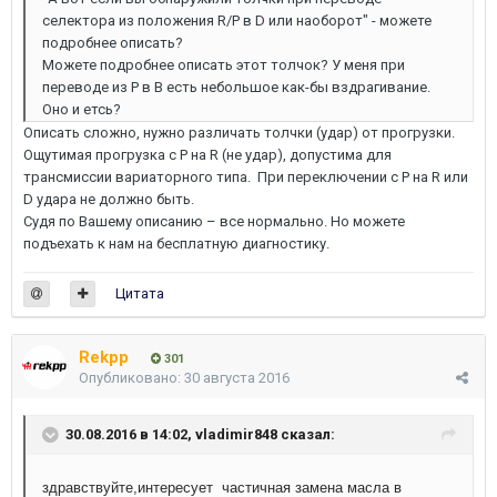
селектора из положения R/P в D или наоборот" - можете
подробнее описать?
Можете подробнее описать этот толчок? У меня при
переводе из P в В есть небольшое как-бы вздрагивание.
Оно и етсь?
Описать сложно, нужно различать толчки (удар) от прогрузки.
Ощутимая прогрузка с Р на R (не удар), допустима для
трансмиссии вариаторного типа. При переключении с Р на R или
D удара не должно быть.
Судя по Вашему описанию – все нормально. Но можете
подъехать к нам на бесплатную диагностику.
Цитата
Rekpp
301
Опубликовано:
30 августа 2016
30.08.2016 в 14:02, vladimir848 сказал:
здравствуйте,интересует частичная замена масла в