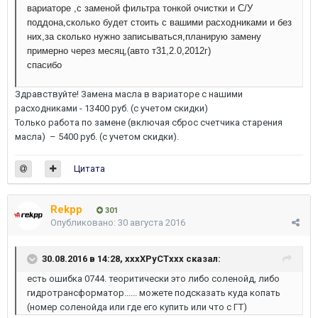
вариаторе ,с заменой фильтра тонкой очистки и С/У
поддона,сколько будет стоить с вашими расходниками и без
них,за сколько нужно записываться,планирую замену
примерно через месяц,(авто т31,2.0,2012г)
спасибо
Здравствуйте! Замена масла в вариаторе с нашими
расходниками - 13400 руб. (с учетом скидки)
Только работа по замене (включая сброс счетчика старения
масла) – 5400 руб. (с учетом скидки).
Цитата
Rekpp
301
Опубликовано:
30 августа 2016
30.08.2016 в 14:28, xxxXPyCTxxx сказал:
есть ошибка 0744. теоритически это либо соленойд, либо
гидротрансформатор...... можете подсказать куда копать
(номер соленойда или где его купить или что с ГТ)