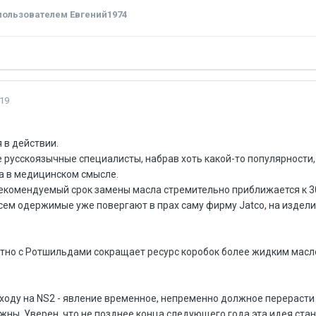
ользователем Евгений1974
19
в действии.
е русскоязычные специалисты, набрав хоть какой-то популярност
ма в медицинском смысле.
 рекомендуемый срок замены масла стремительно приближается к 30
сем одержимые уже повергают в прах саму фирму Jatco, на издели
стно с Ротшильдами сокращает ресурс коробок более жидким масл
ходу на NS2 - явление временное, непременно должное перерасти 
жны. Уверен, что не позднее конца следующего года эта идея ста