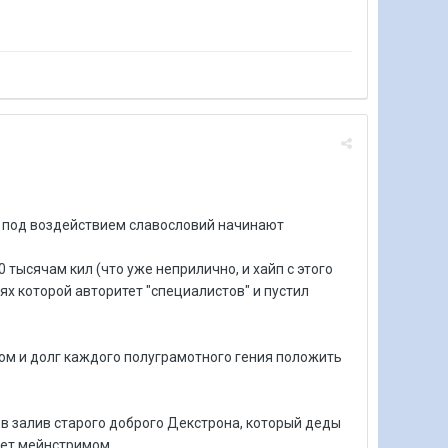
и, под воздействием славословий начинают
 тысячам кил (что уже неприлично, и хайп с этого
ях которой авторитет "специалистов" и пустил
ом и долг каждого полуграмотного гения положить
в залив старого доброго Декстрона, который деды
нет мейнстримом.