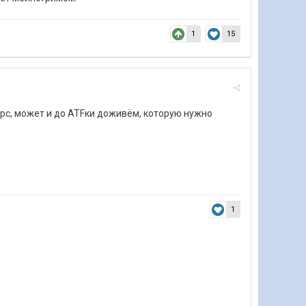
1
15
урс, может и до ATFки доживём, которую нужно
1