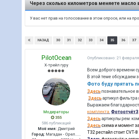
Через сколько километров меняете масло 
У вас нет прав на голосование в этом опросе, или на п
30
31
32
33
34
35
36
37
НАЗАД
PilotOcean
Опубликовано:
21 февраля
Х-трейл гуру
Всем доброго времени су
В этой теме обсуждаем з
Фото буду прятать п
Здесь
познавательное в
Здесь
артикул фильтра 
Выражаем благодарнос
комплекта.
ФотоотчётЗ
Модераторы
355
Здесь
артикулы рем. ко
586 публикаций
Здесь
схема и момент з
Моё имя:
Дмитрий
Т32 рестайл стоит CVT-8
Город:
Магадан - Орел......