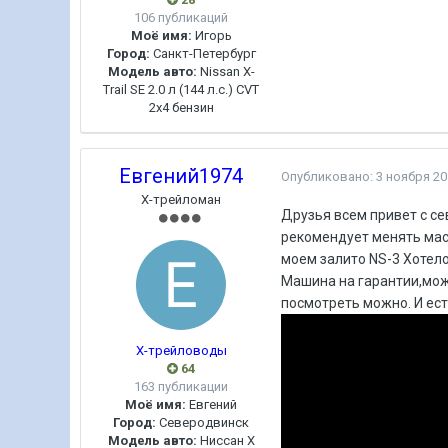
106 публикаций
Моё имя:
Игорь
Город:
Санкт-Петербург
Модель авто:
Nissan X-
Trail SE 2.0 л (144 л.с.) CVT
2x4 бензин
Евгений1974
Опубликовано:
3 ноября 20
Х-трейломан
Друзья всем привет с се
рекомендует менять масл
моем залито NS-3 Хотело
Машина на гарантии,можн
посмотреть можно. И ест
Х-трейловоды
64
163 публикации
Моё имя:
Евгений
Город:
Северодвинск
Модель авто:
Ниссан Х