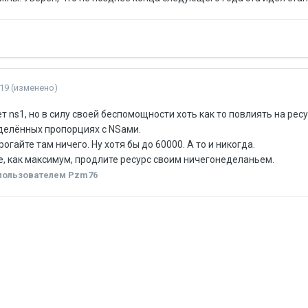
19
(изменено)
т ns1, но в силу своей беспомощности хоть как то повлиять на рес
делённых пропорциях с NSами.
рогайте там ничего. Ну хотя бы до 60000. А то и никогда.
, как максимум, продлите ресурс своим ничегонеделаньем.
ользователем Pzm76