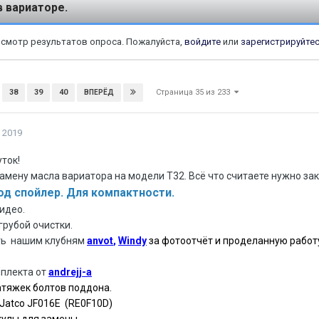
в вариаторе.
росмотр результатов опроса. Пожалуйста,
войдите
или
зарегистрируйте
Страница 35 из 233
38
39
40
ВПЕРЁД
 2019
ток!
амену масла вариатора на модели Т32. Всё что считаете нужно з
од спойлер. Для компактности.
идео.
грубой очистки.
ть нашим клубням
anvot
,
Windy
за фотоотчёт и проделанную работ
мплекта от
andrejj-a
атяжек болтов поддона.
 Jatco JF016E (RE0F10D)