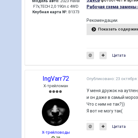
Здесь
фотоотчёт и арти
Модель авто:
2023 Haval
F7x,TECH 2,0 190л.с 4WD
Рабочая схема замены 
Клубная карта №:
B1373
Рекомендации.
Показать содержи
Цитата
IngVarr72
Опубликовано:
23 октября
Х-трейломан
У меня дружок на аутлен
и он даже в самый мороз
Что с ним не так?))
Я вот не могу так(
Цитата
Х-трейловоды
28