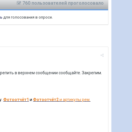
760 пользователей проголосовало
сь
для голосования в опросе.
акрепить в верхнем сообщении сообщайте. Закрепим.
у.
Фотоотчёт1
и
Фотоотчёт2
и артикулы рем.