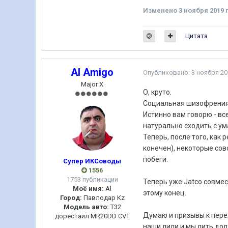
Изменено
3 ноября 2019
п
Цитата
Al Amigo
Опубликовано:
3 ноября 20
Major X
О, круто.
Социальная шизофрения 
Истинно вам говорю - вс
натурально сходить с у
Теперь, после того, как
конечен), некоторые сов
побеги.
Супер ИКСоводы
1556
1753 публикации
Теперь уже Jatcо совме
Моё имя:
Al
этому конец.
Город:
Павлодар Kz
Модель авто:
T32
Думаю и призывы к пере
дорестайл MR20DD CVT
наши лили и мы лить дол