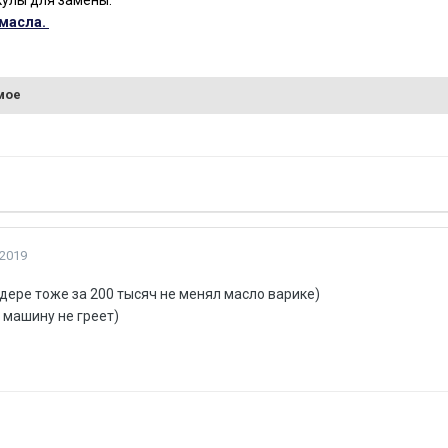
кулы для замены.
масла.
мое
 2019
дере тоже за 200 тысяч не менял масло варике)
 машину не греет)