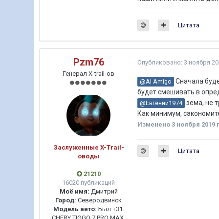
Цитата
Pzm76
Опубликовано:
3 ноября 20
Генерал X-trail-ов
Сначала буде
@Al Amigo
будет смешивать в опре
зёма, не т
@Евгений1974
Как минимум, сэкономите
Изменено
3 ноября 2019
п
Заслуженные X-Trail-
Цитата
оводы
21210
16020 публикаций
Моё имя:
Дмитрий
Город:
Северодвинск
Модель авто:
Был т31.
CHERY TIGGO 7 PRO MAX,