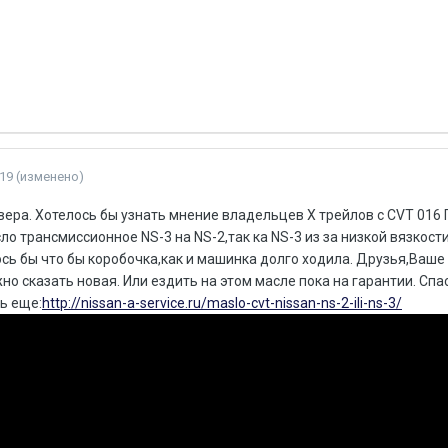
19
(изменено)
вера. Хотелось бы узнать мнение владельцев Х трейлов с CVT 016
о трансмиссионное NS-3 на NS-2,так ка NS-3 из за низкой вязкости
сь бы что бы коробочка,как и машинка долго ходила. Друзья,Ваше
о сказать новая. Или ездить на этом масле пока на гарантии. Спа
ь еще:
http://nissan-a-service.ru/maslo-cvt-nissan-ns-2-ili-ns-3/