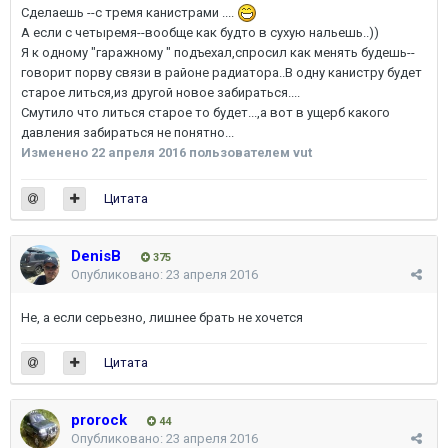
Сделаешь --с тремя канистрами ....
А если с четыремя--вообще как будто в сухую нальешь..))
Я к одному "гаражному " подъехал,спросил как менять будешь--
говорит порву связи в районе радиатора..В одну канистру будет
старое литься,из другой новое забираться....
Смутило что литься старое то будет...,а вот в ущерб какого
давления забираться не понятно...
Изменено
22 апреля 2016
пользователем vut
Цитата
DenisB
375
Опубликовано:
23 апреля 2016
Не, а если серьезно, лишнее брать не хочется
Цитата
prorock
44
Опубликовано:
23 апреля 2016