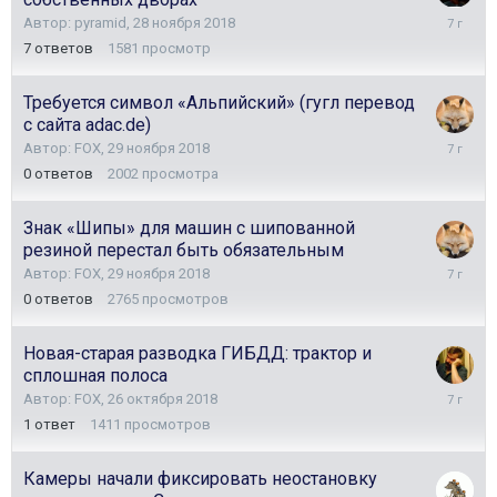
30
Автор:
pyramid
,
28 ноября 2018
ноября
7
ответов
1581
просмотр
2018
Требуется символ «Альпийский» (гугл перевод
с сайта adac.de)
29
Автор:
FOX
,
29 ноября 2018
ноября
0
ответов
2002
просмотра
2018
Знак «Шипы» для машин с шипованной
резиной перестал быть обязательным
29
Автор:
FOX
,
29 ноября 2018
ноября
0
ответов
2765
просмотров
2018
Новая-старая разводка ГИБДД: трактор и
сплошная полоса
26
Автор:
FOX
,
26 октября 2018
октября
1
ответ
1411
просмотров
2018
Камеры начали фиксировать неостановку