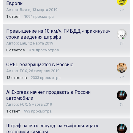
Европы
13
Автор:
Raven
,
13 марта 2019
марта
1
ответ
1094
просмотра
2019
Превышение на 10 км/ч: ГИБДД «прикинула»
сроки введения штрафа
12
Автор:
Lau
,
12 марта 2019
марта
0
ответов
970
просмотров
2019
OPEL возвращается в Россию
Автор:
FOX
,
26 февраля 2019
12
13
ответов
2333
просмотра
марта
2019
AliExpress начнет продавать в России
автомобили
5
Автор:
FOX
,
5 марта 2019
марта
1
ответ
993
просмотра
2019
Штраф за пять секунд: на «вафельницах»
включили камеры