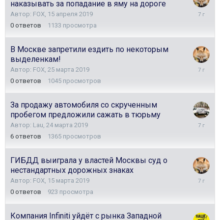
наказывать за попадание в яму на дороге
15
Автор:
FOX
,
15 апреля 2019
апреля
0
ответов
1133
просмотра
2019
В Москве запретили ездить по некоторым
выделенкам!
25
Автор:
FOX
,
25 марта 2019
марта
0
ответов
1045
просмотров
2019
За продажу автомобиля со скрученным
пробегом предложили сажать в тюрьму
25
Автор:
Lau
,
24 марта 2019
марта
6
ответов
1365
просмотров
2019
ГИБДД выиграла у властей Москвы суд о
нестандартных дорожных знаках
15
Автор:
FOX
,
15 марта 2019
марта
0
ответов
923
просмотра
2019
Компания Infiniti уйдёт с рынка Западной