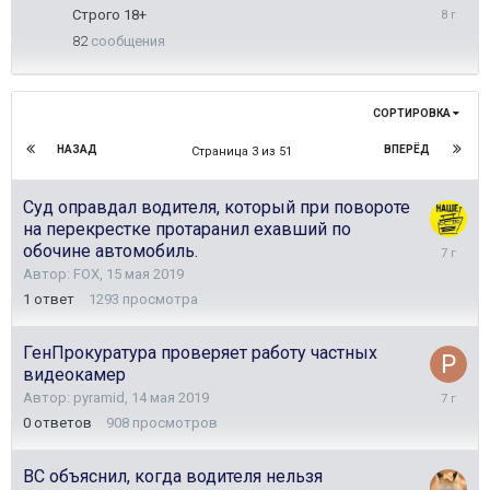
30
Строго 18+
октября
82
сообщения
2017
СОРТИРОВКА
НАЗАД
ВПЕРЁД
Страница 3 из 51
Суд оправдал водителя, который при повороте
на перекрестке протаранил ехавший по
15
обочине автомобиль.
мая
Автор:
FOX
,
15 мая 2019
2019
1
ответ
1293
просмотра
ГенПрокуратура проверяет работу частных
видеокамер
14
Автор:
pyramid
,
14 мая 2019
мая
0
ответов
908
просмотров
2019
ВС объяснил, когда водителя нельзя