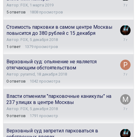
1
Автор:
FOX
,
1 марта 2019
марта
5
ответов
1808
просмотров
2019
Стоимость парковки в самом центре Москвы
повысится до 380 рублей с 15 декабря
9
Автор:
FOX
,
5 декабря 2018
января
1
ответ
1379
просмотров
2019
Верховный суд: опьянение не является
отягчающим обстоятельством
18
Автор:
pyramid
,
18 декабря 2018
декабря
0
ответов
1042
просмотра
2018
Власти отменили "парковочные каникулы" на
237 улицах в центре Москвы
5
Автор:
FOX
,
5 декабря 2018
декабря
9
ответов
1791
просмотр
2018
Верховный суд запретил парковаться в
собственных дворах