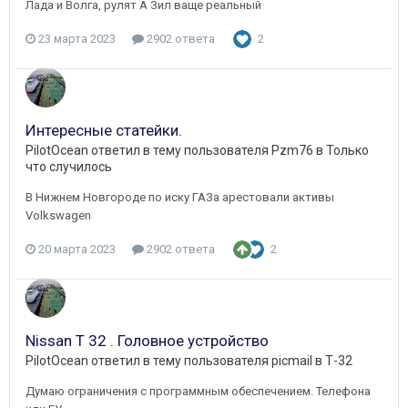
Лада и Волга, рулят А Зил ваще реальный
23 марта 2023
2902 ответа
2
Интересные статейки.
PilotOcean
ответил в тему пользователя
Pzm76
в
Только
что случилось
В Нижнем Новгороде по иску ГАЗа арестовали активы
Volkswagen
20 марта 2023
2902 ответа
2
Nissan T 32 . Головное устройство
PilotOcean
ответил в тему пользователя
picmail
в
Т-32
Думаю ограничения с программным обеспечением. Телефона