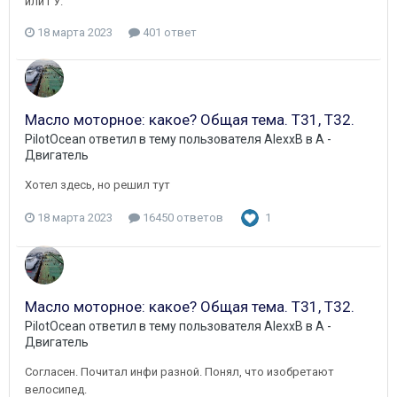
или ГУ.
18 марта 2023
401 ответ
Масло моторное: какое? Общая тема. Т31, Т32.
PilotOcean
ответил в тему пользователя
AlexxB
в
A -
Двигатель
Хотел здесь, но решил тут
18 марта 2023
16450 ответов
1
Масло моторное: какое? Общая тема. Т31, Т32.
PilotOcean
ответил в тему пользователя
AlexxB
в
A -
Двигатель
Согласен. Почитал инфи разной. Понял, что изобретают
велосипед.