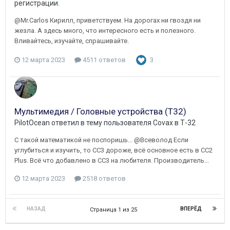
регистрации.
@Mr.Carlos Кирилл, приветствуем. На дорогах ни гвоздя ни
жезла. А здесь много, что интересного есть и полезного.
Вливайтесь, изучайте, спрашивайте.
12 марта 2023
4511 ответов
3
Мультимедия / Головные устройства (Т32)
PilotOcean
ответил в тему пользователя
Covax
в
Т-32
С такой математикой не поспоришь... @Всеволод Если
углубиться и изучить, то СС3 дороже, всё основное есть в CC2
Plus. Всё что добавлено в СС3 на любителя. Производитель...
12 марта 2023
2518 ответов
НАЗАД
ВПЕРЁД
Страница 1 из 25