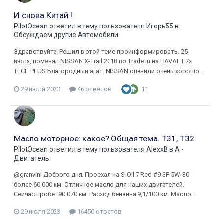
И снова Китай !
PilotOcean
ответил в тему пользователя
Игорь55
в
Обсуждаем другие Автомобили
Здравствуйте! Решил в этой теме проинформировать. 25
июля, поменял NISSAN X-Trail 2018 по Trade in на HAVAL F7x
TECH PLUS Благородный агат. NISSAN оценили очень хорошо...
29 июля 2023
46 ответов
11
Масло моторное: какое? Общая тема. Т31, Т32.
PilotOcean
ответил в тему пользователя
AlexxB
в
A -
Двигатель
@granvini Доброго дня. Проехал на S-Oil 7 Red #9 SP 5W-30
более 60 000 км. Отличное масло для наших двигателей.
Сейчас пробег 90 070 км. Расход бензина 9,1/100 км. Масло...
29 июля 2023
16450 ответов