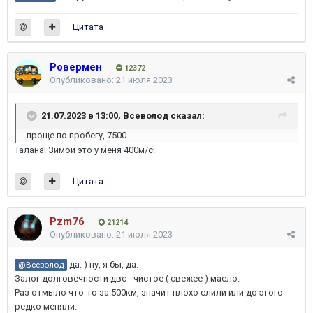
Цитата
Ровермен
12372
Опубликовано:
21 июля 2023
21.07.2023 в 13:00,
Всеволод
сказал:
проще по пробегу, 7500
Талана! Зимой это у меня 400м/с!
Цитата
Pzm76
21214
Опубликовано:
21 июля 2023
да. ) ну, я бы, да.
@Всеволод
Залог долговечности двс - чистое ( свежее ) масло.
Раз отмыло что-то за 500км, значит плохо слили или до этого
редко меняли.