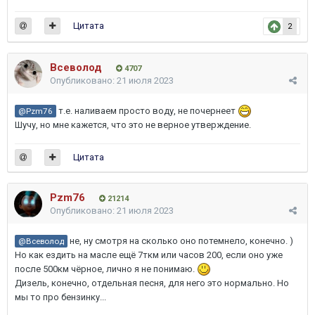
Цитата
2
Всеволод
4707
Опубликовано:
21 июля 2023
т.е. наливаем просто воду, не почернеет
@Pzm76
Шучу, но мне кажется, что это не верное утверждение.
Цитата
Pzm76
21214
Опубликовано:
21 июля 2023
не, ну смотря на сколько оно потемнело, конечно. )
@Всеволод
Но как ездить на масле ещё 7ткм или часов 200, если оно уже
после 500км чёрное, лично я не понимаю.
Дизель, конечно, отдельная песня, для него это нормально. Но
мы то про бензинку...