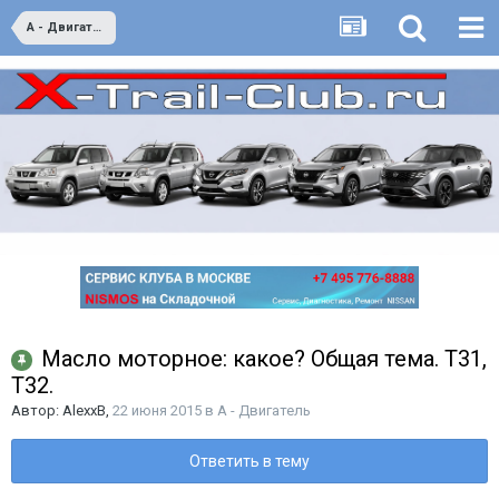
A - Двигатель
Масло моторное: какое? Общая тема. Т31,
Т32.
Автор:
AlexxB
,
22 июня 2015
в
A - Двигатель
Ответить в тему