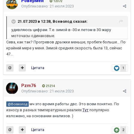
Ровермен
12372
Опубликовано:
21 июля 2023
21.07.2023 в 12:38,
Всеволод
сказал:
удивляюсь цифрам. Т.е. зимой в -30 и летом в 30 жару
моточасы одинаковые.
Сева, как так? Прогревов дрыжки меньше, пробеги больше... По
крайней мере у меня. Зимой средняя скорость была 13, сейчас
47...
Цитата
1
Pzm76
21214
Опубликовано:
21 июля 2023
мч это время работы двс. Это всем понятно. По
@Всеволод
износу в разных температурных реалиях
Тут
популярно
изложено, на основании анализов. )
Цитата
2