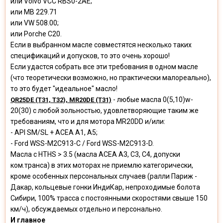
или Volvo VCC RBS0-2AE;
или MB 229.71
или VW 508.00;
или Porche C20.
Если в выбранном масле совместятся несколько таких
спецификаций и допусков, то это очень хорошо!
Если удастся собрать все эти требования в одном масле
(что теоретически возможно, но практически малореально),
то это будет "идеальное" масло!
- любые масла 0(5,10)w-
QR25DE (T31, T32), MR20DE (Т31)
20(30) c любой зольностью, удовлетворяющие таким же
требованиям, что и для мотора MR20DD и/или:
- API SM/SL + ACEA A1, A5;
- Ford WSS-M2C913-C / Ford WSS-M2C913-D.
Масла с HTHS > 3.5 (масла АСЕА А3, С3, С4, допуски
ком.транса) в этих моторах не приемлю категорически,
кроме особенных персональных случаев (ралли Париж -
Дакар, кольцевые гонки ИндиКар, непроходимые болота
Сибири, 100% трасса с постоянными скоростями свыше 150
км/ч), обсуждаемых отдельно и персонально.
И главное