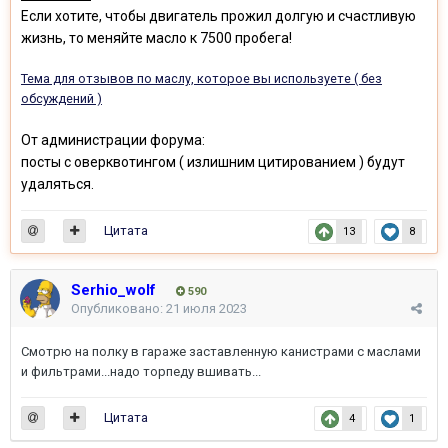
Если хотите, чтобы двигатель прожил долгую и счастливую
жизнь, то меняйте масло к 7500 пробега!
Тема для отзывов по маслу, которое вы используете ( без
обсуждений )
От администрации форума:
посты с оверквотингом ( излишним цитированием ) будут
удаляться.
Цитата
13
8
Serhio_wolf
590
Опубликовано:
21 июля 2023
Смотрю на полку в гараже заставленную канистрами с маслами
и фильтрами...надо торпеду вшивать...
Цитата
4
1