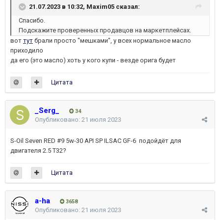
21.07.2023 в 10:32,
Maxim05
сказал:
Спасибо.
Подскажите проверенных продавцов на маркетплейсах.
вот
тут
брали просто "мешками", у всех нормальное масло
приходило
да его (это масло) хоть у кого купи - везде орига будет
Цитата
_Serg_
34
Опубликовано:
21 июля 2023
S-Oil Seven RED #9 5w-30 API SP ILSAC GF-6 подойдёт для
двигателя 2.5 Т32?
Цитата
a-ha
3658
Опубликовано:
21 июля 2023