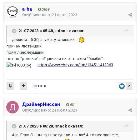
a-ha
3658
Опубликовано:
21 июля 2023
21.07.2023 в 05:48,
~don~
сказал:
дожили... 5-30, а уже гуталинщик...
причем лютейший!
прям линолеумщик!
вот чо "ровные" паТцанчики льют в свои "бомбы":
-
https://www.ebay.com/itm/134511412363
Цитата
2
ДрайверНиссан
631
Опубликовано:
21 июля 2023
21.07.2023 в 08:28,
snack
сказал:
Ага. Если бы вы тут поступали так же! А то все хапаете,