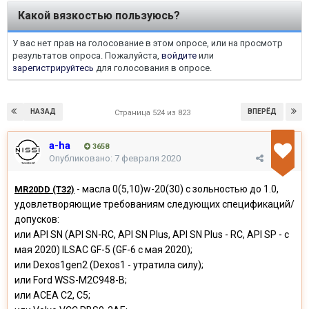
Какой вязкостью пользуюсь?
У вас нет прав на голосование в этом опросе, или на просмотр
результатов опроса. Пожалуйста,
войдите
или
зарегистрируйтесь
для голосования в опросе.
НАЗАД
ВПЕРЁД
Страница 524 из 823
a-ha
3658
Опубликовано:
7 февраля 2020
- масла 0(5,10)w-20(30) с зольностью до 1.0,
MR20DD (T32)
удовлетворяющие требованиям следующих спецификаций/
допусков:
или API SN (API SN-RC, API SN Plus, API SN Plus - RC, API SP - с
мая 2020) ILSAC GF-5 (GF-6 с мая 2020);
или Dexos1gen2 (Dexos1 - утратила силу);
или Ford WSS-M2C948-B;
или ACEA C2, C5;