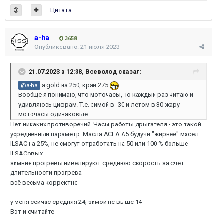
Цитата
a-ha
3658
Опубликовано:
21 июля 2023
21.07.2023 в 12:38,
Всеволод
сказал:
а gold на 250, край 275
@a-ha
Вообще я понимаю, что моточасы, но каждый раз читаю и
удивляюсь цифрам. Т.е. зимой в -30 и летом в 30 жару
моточасы одинаковые.
Нет никаких противоречий. Часы работы дрыгателя - это такой
усредненный параметр. Масла АСЕА А5 будучи "жирнее" масел
ILSAC на 25%, не смогут отработать на 50 или 100 % больше
ILSACовых
зимние прогревы нивелируют среднюю скорость за счет
длительности прогрева
всё весьма корректно
у меня сейчас средняя 24, зимой не выше 14
Вот и считайте