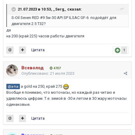
21.07.2023 в 10:53,
_Serg_
сказал:
S-Oil Seven RED #9 5w-30 API SP ILSAC GF-6 подойдёт для
двигателя 2.5 Т32?
да
на 200 (край 225) часов работы двигателя
Цитата
1
Всеволод
4707
Опубликовано:
21 июля 2023
а gold на 250, край 275
@a-ha
Вообще я понимаю, что моточасы, но каждый раз читаю и
удивляюсь цифрам. Т.е. зимой в -30 и летом в 30 жару моточасы
одинаковые.
Цитата