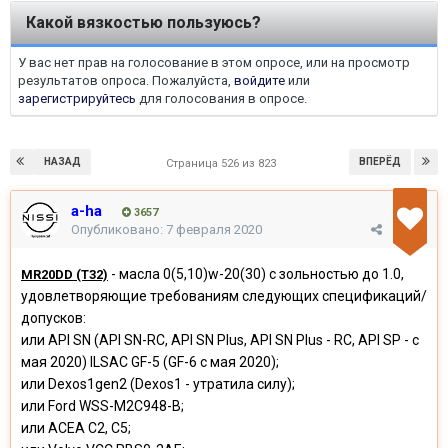
Какой вязкостью пользуюсь?
У вас нет прав на голосование в этом опросе, или на просмотр
результатов опроса. Пожалуйста,
войдите
или
зарегистрируйтесь
для голосования в опросе.
НАЗАД
ВПЕРЁД
Страница 526 из 823
a-ha
3657
Опубликовано:
7 февраля 2020
- масла 0(5,10)w-20(30) с зольностью до 1.0,
MR20DD (T32)
удовлетворяющие требованиям следующих спецификаций/
допусков:
или API SN (API SN-RC, API SN Plus, API SN Plus - RC, API SP - с
мая 2020) ILSAC GF-5 (GF-6 с мая 2020);
или Dexos1gen2 (Dexos1 - утратила силу);
или Ford WSS-M2C948-B;
или ACEA C2, C5;