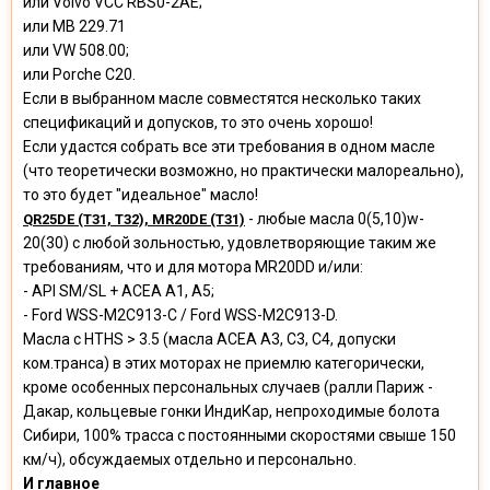
или Volvo VCC RBS0-2AE;
или MB 229.71
или VW 508.00;
или Porche C20.
Если в выбранном масле совместятся несколько таких
спецификаций и допусков, то это очень хорошо!
Если удастся собрать все эти требования в одном масле
(что теоретически возможно, но практически малореально),
то это будет "идеальное" масло!
- любые масла 0(5,10)w-
QR25DE (T31, T32), MR20DE (Т31)
20(30) c любой зольностью, удовлетворяющие таким же
требованиям, что и для мотора MR20DD и/или:
- API SM/SL + ACEA A1, A5;
- Ford WSS-M2C913-C / Ford WSS-M2C913-D.
Масла с HTHS > 3.5 (масла АСЕА А3, С3, С4, допуски
ком.транса) в этих моторах не приемлю категорически,
кроме особенных персональных случаев (ралли Париж -
Дакар, кольцевые гонки ИндиКар, непроходимые болота
Сибири, 100% трасса с постоянными скоростями свыше 150
км/ч), обсуждаемых отдельно и персонально.
И главное