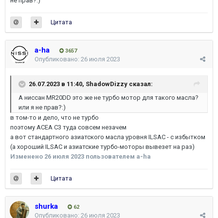
не прав?:)
Цитата
a-ha
3657
Опубликовано:
26 июля 2023
26.07.2023 в 11:40,
ShadowDizzy
сказал:
А ниссан MR20DD это же не турбо мотор для такого масла?
или я не прав?:)
в том-то и дело, что не турбо
поэтому АСЕА С3 туда совсем незачем
а вот стандартного азиатского масла уровня ILSAC - c избытком
(а хороший ILSAC и азиатские турбо-моторы вывезет на раз)
Изменено
26 июля 2023
пользователем a-ha
Цитата
shurka
62
Опубликовано:
26 июля 2023