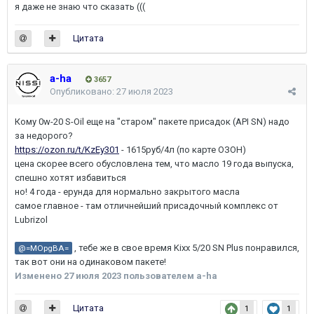
я даже не знаю что сказать (((
Цитата
a-ha
3657
Опубликовано:
27 июля 2023
Кому 0w-20 S-Oil еще на "старом" пакете присадок (API SN) надо
за недорого?
https://ozon.ru/t/KzEy301
- 1615руб/4л (по карте ОЗОН)
цена скорее всего обусловлена тем, что масло 19 года выпуска,
спешно хотят избавиться
но! 4 года - ерунда для нормально закрытого масла
самое главное - там отличнейший присадочный комплекс от
Lubrizol
, тебе же в свое время Kixx 5/20 SN Plus понравился,
@=MOpgBA=
так вот они на одинаковом пакете!
Изменено
27 июля 2023
пользователем a-ha
Цитата
1
1