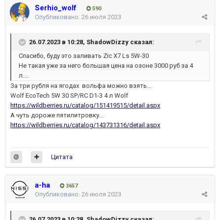
Serhio_wolf
590
Опубликовано:
26 июля 2023
26.07.2023 в 10:28,
ShadowDizzy
сказал:
Спасибо, буду это заливать Zic X7 Ls 5W-30
Не такая уже за него большая цена на озоне 3000 руб за 4
л....
За три рубля на ягодах вольфа можно взять...
Wolf EcoTech 5W 30 SP/RC D1-3 4 л Wolf
https://wildberries.ru/catalog/151419515/detail.aspx
А чуть дороже пятилитровку...
https://wildberries.ru/catalog/143731316/detail.aspx
Цитата
a-ha
3657
Опубликовано:
26 июля 2023
26.07.2023 в 10:28,
ShadowDizzy
сказал: