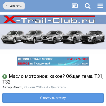
A - Двигатель
Масло моторное: какое? Общая тема. Т31,
Т32.
Автор:
AlexxB
,
22 июня 2015
в
A - Двигатель
Ответить в тему