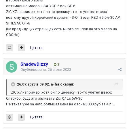
второе - много золы
оптимально масло ILSAC GF-5 или GF-6
ZIC X7 например, хотя он по ценнику что-то улетел вверх
поэтому другой корейский вариант - S-Oil Seven RED #9 5w-30 API
SP ILSAC GF-6
(на предыдущих страницах есть много ссылок на это масло на
ОЗОНе)
Цитата
ShadowDizzy
3
Опубликовано:
26 июля 2023
26.07.2023 в 09:02,
a-ha
сказал:
ZIC X7 например, хотя он по ценнику что-то улетел вверх
Спасибо, буду это заливать Zic X7 Ls 5W-30
Не такая уже за него большая цена на озоне 3000 руб за 4 л....
Цитата