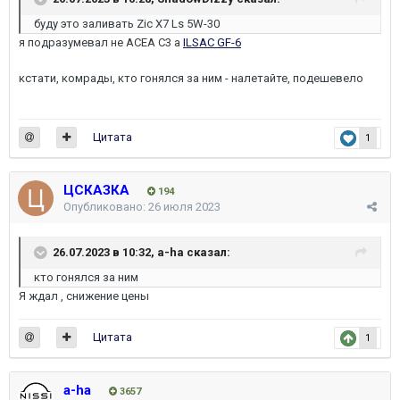
буду это заливать Zic X7 Ls 5W-30
я подразумевал не АСЕА С3 а
ILSAC GF-6
кстати, комрады, кто гонялся за ним - налетайте, подешевело
Цитата
1
ЦСКАЗКА
194
Опубликовано:
26 июля 2023
26.07.2023 в 10:32,
a-ha
сказал:
кто гонялся за ним
Я ждал , снижение цены
Цитата
1
a-ha
3657