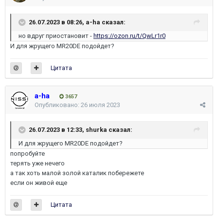
26.07.2023 в 08:26,
a-ha
сказал:
но вдруг приостановит -
https://ozon.ru/t/QwLr1r0
И для жрущего MR20DE подойдет?
Цитата
a-ha
3657
Опубликовано:
26 июля 2023
26.07.2023 в 12:33,
shurka
сказал:
И для жрущего MR20DE подойдет?
попробуйте
терять уже нечего
а так хоть малой золой каталик побережете
если он живой еще
Цитата