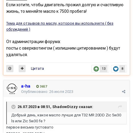
Если хотите, чтобы двигатель прожил долгую и счастливую
жизнь, то меняйте масло к 7500 пробега!
Тема для отзывов по маслу, которое вы используете ( без
обсуждений )
От администрации форума:
посты с оверквотингом ( излишним цитированием ) будут
удаляться.
Цитата
13
8
a-ha
3657
Опубликовано:
26 июля 2023
26.07.2023 в 08:51,
ShadowDizzy
сказал:
Добрый день, какое масло лучше для T32 MR 20DD Zic 5w30
ls или Zic 5w30 fe ?
первое весьма густовато