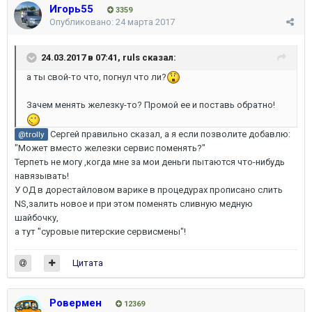
Игорь55
3359
Опубликовано:
24 марта 2017
24.03.2017 в 07:41,
ruls
сказал:
а ты свой-то что, погнул что ли?
Зачем менять железку-то? Промой ее и поставь обратно!
Сергей правильно сказал, а я если позволите добавлю:
@trolly
"Может вместо железки сервис поменять?"
Терпеть не могу ,когда мне за мои деньги пытаются что-нибудь
навязывать!
У ОД в дорестайловом варике в процедурах прописано слить
NS,залить новое и при этом поменять сливную медную
шайбочку,
а тут "суровые питерские сервисмены"!
Цитата
Ровермен
12369