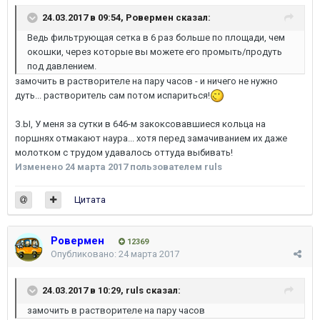
24.03.2017 в 09:54,
Ровермен
сказал:
Ведь фильтрующая сетка в 6 раз больше по площади, чем
окошки, через которые вы можете его промыть/продуть
под давлением.
замочить в растворителе на пару часов - и ничего не нужно
дуть... растворитель сам потом испариться!
З.Ы, У меня за сутки в 646-м закоксовавшиеся кольца на
поршнях отмакают наура... хотя перед замачиванием их даже
молотком с трудом удавалось оттуда выбивать!
Изменено
24 марта 2017
пользователем ruls
Цитата
Ровермен
12369
Опубликовано:
24 марта 2017
24.03.2017 в 10:29,
ruls
сказал:
замочить в растворителе на пару часов