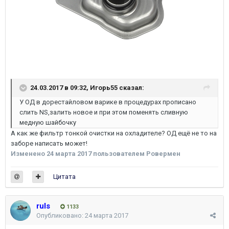
24.03.2017 в 09:32,
Игорь55
сказал:
У ОД в дорестайловом варике в процедурах прописано
слить NS,залить новое и при этом поменять сливную
медную шайбочку
А как же фильтр тонкой очистки на охладителе? ОД ещё не то на
заборе написать может!
Изменено
24 марта 2017
пользователем Ровермен
Цитата
ruls
1133
Опубликовано:
24 марта 2017