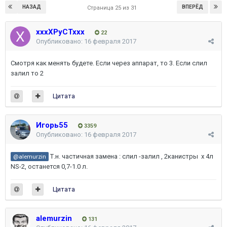
НАЗАД
ВПЕРЁД
Страница 25 из 31
xxxXPyCTxxx
22
Опубликовано:
16 февраля 2017
Смотря как менять будете. Если через аппарат, то 3. Если слил
залил то 2
Цитата
Игорь55
3359
Опубликовано:
16 февраля 2017
Т.н. частичная замена : слил -залил , 2канистры х 4л
@alemurzin
NS-2, останется 0,7-1.0 л.
Цитата
alemurzin
131