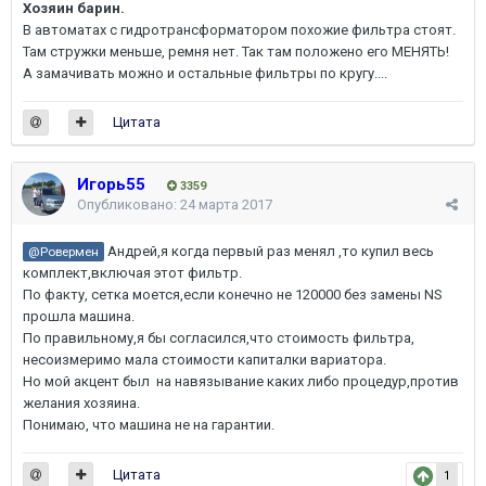
Хозяин барин.
В автоматах с гидротрансформатором похожие фильтра стоят.
Там стружки меньше, ремня нет. Так там положено его МЕНЯТЬ!
А замачивать можно и остальные фильтры по кругу....
Цитата
Игорь55
3359
Опубликовано:
24 марта 2017
Андрей,я когда первый раз менял ,то купил весь
@Ровермен
комплект,включая этот фильтр.
По факту, сетка моется,если конечно не 120000 без замены NS
прошла машина.
По правильному,я бы согласился,что стоимость фильтра,
несоизмеримо мала стоимости капиталки вариатора.
Но мой акцент был на навязывание каких либо процедур,против
желания хозяина.
Понимаю, что машина не на гарантии.
Цитата
1