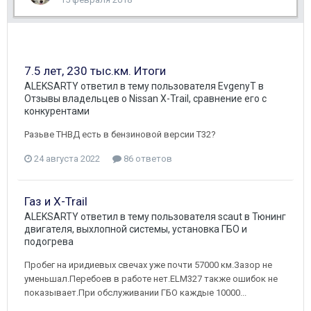
7.5 лет, 230 тыс.км. Итоги
ALEKSARTY
ответил в тему пользователя
EvgenyT
в
Отзывы владельцев о Nissan X-Trail, сравнение его с
конкурентами
Разьве ТНВД есть в бензиновой версии T32?
24 августа 2022
86 ответов
Газ и X-Trail
ALEKSARTY
ответил в тему пользователя
scaut
в
Тюнинг
двигателя, выхлопной системы, установка ГБО и
подогрева
Пробег на иридиевых свечах уже почти 57000 км.Зазор не
уменьшал.Перебоев в работе нет.ELM327 также ошибок не
показывает.При обслуживании ГБО каждые 10000...