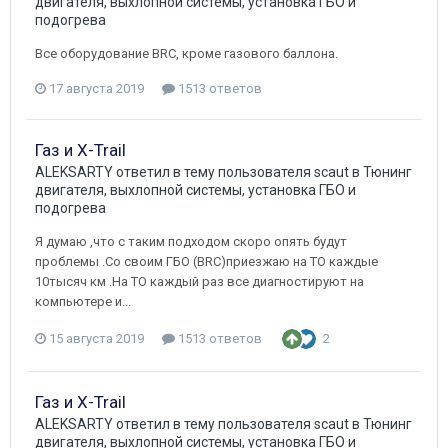
двигателя, выхлопной системы, установка ГБО и
подогрева
Все оборудование BRC, кроме газового баллона.
17 августа 2019
1513 ответов
Газ и X-Trail
ALEKSARTY
ответил в тему пользователя
scaut
в
Тюнинг
двигателя, выхлопной системы, установка ГБО и
подогрева
Я думаю ,что с таким подходом скоро опять будут
проблемы .Со своим ГБО (BRC)приезжаю на ТО каждые
10тысяч км .На ТО каждый раз все диагностируют на
компьютере и...
15 августа 2019
1513 ответов
2
Газ и X-Trail
ALEKSARTY
ответил в тему пользователя
scaut
в
Тюнинг
двигателя, выхлопной системы, установка ГБО и