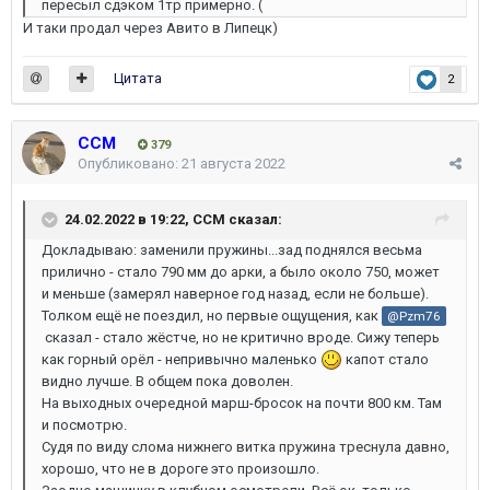
пересыл сдэком 1тр примерно. (
И таки продал через Авито в Липецк)
Цитата
2
ССМ
379
Опубликовано:
21 августа 2022
24.02.2022 в 19:22,
ССМ
сказал:
Докладываю: заменили пружины...зад поднялся весьма
прилично - стало 790 мм до арки, а было около 750, может
и меньше (замерял наверное год назад, если не больше).
Толком ещё не поездил, но первые ощущения, как
@Pzm76
сказал - стало жёстче, но не критично вроде. Сижу теперь
как горный орёл - непривычно маленько
капот стало
видно лучше. В общем пока доволен.
На выходных очередной марш-бросок на почти 800 км. Там
и посмотрю.
Судя по виду слома нижнего витка пружина треснула давно,
хорошо, что не в дороге это произошло.