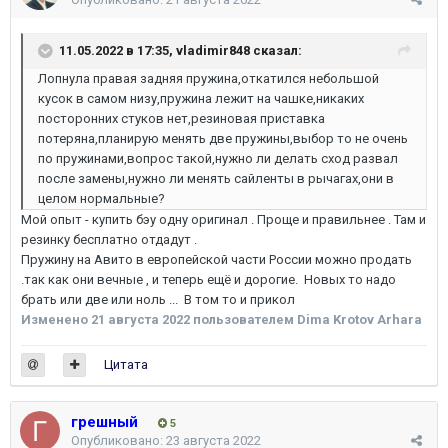
11.05.2022 в 17:35,
vladimir848
сказал:
Лопнула правая задняя пружина,откатился небольшой
кусок в самом низу,пружина лежит на чашке,никаких
посторонних стуков нет,резиновая приставка
потеряна,планирую менять две пружины,выбор то не очень
по пружинами,вопрос такой,нужно ли делать сход развал
после замены,нужно ли менять сайленты в рычагах,они в
целом нормальные?
Мой опыт - купить бэу одну оригинал . Проще и правильнее . Там и
резинку бесплатно отдадут .
Пружину на Авито в европейской части России можно продать
.так как они вечные , и теперь ещё и дорогие. Новых то надо
брать или две или ноль ... В том то и прикол
Изменено
21 августа 2022
пользователем Dima Krotov Arhara
Цитата
грешный
5
Опубликовано:
23 августа 2022