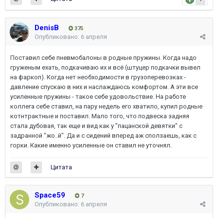
DenisB
375
Опубликовано:
6 апреля
Поставил себе пневмобалоны в родные пружины. Когда надо
груженым ехать, подкачиваю их и всё (штуцер подкачки вывел
на фаркоп). Когда нет необходимости в грузоперевозках -
давление спускаю в них и наслаждаюсь комфортом. А эти все
усиленные пружины - такое себе удовольствие. На работе
коллега себе ставил, на пару недель его хватило, купил родные
котнтрактные и поставил. Мало того, что подвеска задняя
стала дубовая, так еще и вид как у "пацанской девятки" с
задранной "жо..й". Да и с сидений вперед аж сползаешь, как с
горки. Какие именно усиленные он ставил не уточнял.
Цитата
Space59
7
Опубликовано:
6 апреля