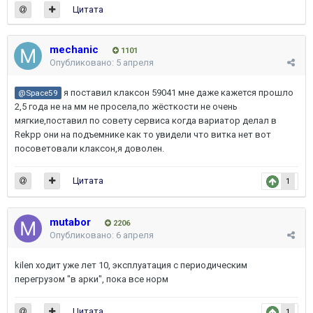
Цитата
mechanic
1101
Опубликовано:
5 апреля
я поставил клаксон 59041 мне даже кажется прошло
@Space59
2,5 года не на мм не просела,по жёсткости не очень
мягкие,поставил по совету сервиса когда вариатор делал в
Rekpp они на подъемнике как то увидели что витка нет вот
посоветовали клаксон,я доволен.
Цитата
1
mutabor
2206
Опубликовано:
6 апреля
kilen ходит уже лет 10, эксплуатация с периодическим
перегрузом "в арки", пока все норм
Цитата
1