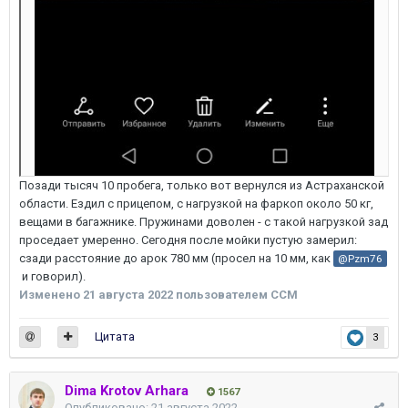
Позади тысяч 10 пробега, только вот вернулся из Астраханской
области. Ездил с прицепом, с нагрузкой на фаркоп около 50 кг,
вещами в багажнике. Пружинами доволен - с такой нагрузкой зад
проседает умеренно. Сегодня после мойки пустую замерил:
сзади расстояние до арок 780 мм (просел на 10 мм, как
@Pzm76
и говорил).
Изменено
21 августа 2022
пользователем ССМ
Цитата
3
Dima Krotov Arhara
1567
Опубликовано:
21 августа 2022