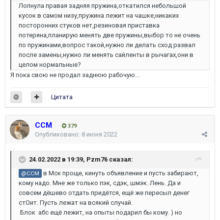
Лопнула правая задняя пружина,откатился небольшой
кусок в самом низу,пружина лежит на чашке,никаких
посторонних стуков нет,резиновая приставка
потеряна,планирую менять две пружины,выбор то не очень
по пружинами,вопрос такой,нужно ли делать сход развал
после замены,нужно ли менять сайленты в рычагах,они в
целом нормальные?
Я пока свою не продал заднюю рабочую...
Цитата
ССМ
379
Опубликовано:
8 июня 2022
24.02.2022 в 19:39,
Pzm76
сказал:
в Мск проще, кинуть объявление и пусть забирают,
@ССМ
кому надо. Мне же только пэк, сдэк, шмэк. Лень. Да и
совсем дёшево отдать придётся, ещё же пересыл денег
стОит. Пусть лежат на всякий случай.
Блок абс ещё лежит, на опыты подарил бы кому. ) но