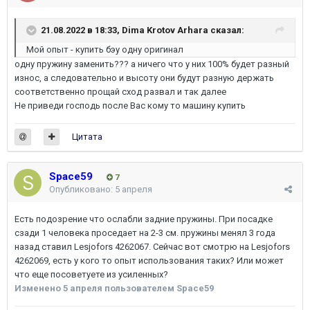
21.08.2022 в 18:33,
Dima Krotov Arhara
сказал:
Мой опыт - купить бэу одну оригинал
одну пружину заменить??? а ничего что у них 100% будет разный
износ, а следовательно и высоту они будут разную держать
соответственно прощай сход развал и так далее
Не приведи господь после Вас кому то машину купить
Цитата
Space59
7
Опубликовано:
5 апреля
Есть подозрение что ослабли задние пружины. При посадке
сзади 1 человека проседает на 2-3 см. пружины менял 3 года
назад ставил Lesjofors 4262067. Сейчас вот смотрю на Lesjofors
4262069, есть у кого то опыт использования таких? Или может
что еще посоветуете из усиленных?
Изменено
5 апреля
пользователем Space59