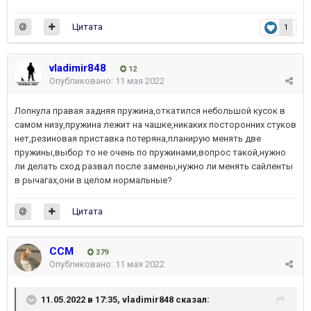
Цитата
1
vladimir848
12
Опубликовано:
11 мая 2022
Лопнула правая задняя пружина,откатился небольшой кусок в
самом низу,пружина лежит на чашке,никаких посторонних стуков
нет,резиновая приставка потеряна,планирую менять две
пружины,выбор то не очень по пружинами,вопрос такой,нужно
ли делать сход развал после замены,нужно ли менять сайленты
в рычагах,они в целом нормальные?
Цитата
ССМ
379
Опубликовано:
11 мая 2022
11.05.2022 в 17:35,
vladimir848
сказал: