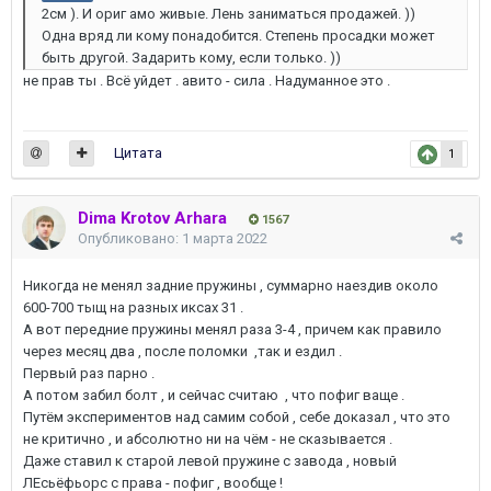
2см ). И ориг амо живые. Лень заниматься продажей. ))
Одна вряд ли кому понадобится. Степень просадки может
быть другой. Задарить кому, если только. ))
не прав ты . Всё уйдет . авито - сила . Надуманное это .
Цитата
1
Dima Krotov Arhara
1567
Опубликовано:
1 марта 2022
Никогда не менял задние пружины , суммарно наездив около
600-700 тыщ на разных иксах 31 .
А вот передние пружины менял раза 3-4 , причем как правило
через месяц два , после поломки ,так и ездил .
Первый раз парно .
А потом забил болт , и сейчас считаю , что пофиг ваще .
Путём экспериментов над самим собой , себе доказал , что это
не критично , и абсолютно ни на чём - не сказывается .
Даже ставил к старой левой пружине с завода , новый
ЛЕсьёфьорс с права - пофиг , вообще !