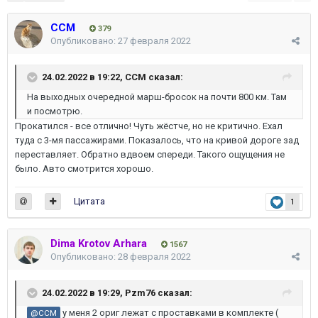
ССМ
379
Опубликовано:
27 февраля 2022
24.02.2022 в 19:22,
ССМ
сказал:
На выходных очередной марш-бросок на почти 800 км. Там
и посмотрю.
Прокатился - все отлично! Чуть жёстче, но не критично. Ехал
туда с 3-мя пассажирами. Показалось, что на кривой дороге зад
переставляет. Обратно вдвоем спереди. Такого ощущения не
было. Авто смотрится хорошо.
Цитата
1
Dima Krotov Arhara
1567
Опубликовано:
28 февраля 2022
24.02.2022 в 19:29,
Pzm76
сказал:
у меня 2 ориг лежат с проставками в комплекте (
@ССМ