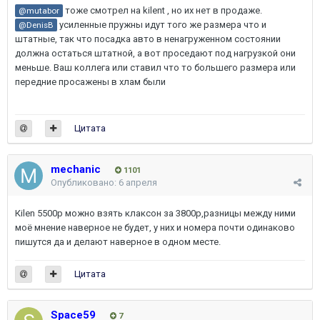
тоже смотрел на kilent , но их нет в продаже.
@mutabor
усиленные пружны идут того же размера что и
@DenisB
штатные, так что посадка авто в ненагруженном состоянии
должна остаться штатной, а вот проседают под нагрузкой они
меньше. Ваш коллега или ставил что то большего размера или
передние просажены в хлам были
Цитата
mechanic
1101
Опубликовано:
6 апреля
Кilen 5500р можно взять клаксон за 3800р,разницы между ними
моё мнение наверное не будет, у них и номера почти одинаково
пишутся да и делают наверное в одном месте.
Цитата
Space59
7