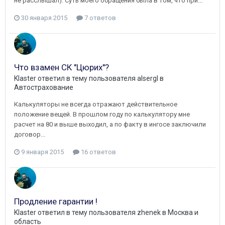
не расслышал). Суть моего обращения была в том, что при...
30 января 2015
7 ответов
Что взамен СК "Цюрих"?
Klaster
ответил в тему пользователя
alsergl
в
Автострахование
Калькуляторы не всегда отражают действительное
положение вещей. В прошлом году по калькулятору мне
расчет на 80 и выше выходил, а по факту в ингосе заключили
договор...
9 января 2015
16 ответов
Продление гарантии !
Klaster
ответил в тему пользователя
zhenek
в
Москва и
область