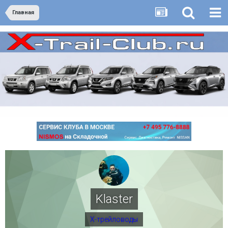
Главная
Klaster
Х-трейловоды