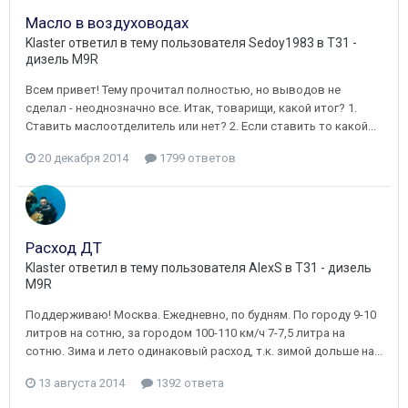
Масло в воздуховодах
Klaster
ответил в тему пользователя
Sedoy1983
в
T31 -
дизель M9R
Всем привет! Тему прочитал полностью, но выводов не
сделал - неоднозначно все. Итак, товарищи, какой итог? 1.
Ставить маслоотделитель или нет? 2. Если ставить то какой...
20 декабря 2014
1799 ответов
Расход ДТ
Klaster
ответил в тему пользователя
AlexS
в
T31 - дизель
M9R
Поддерживаю! Москва. Ежедневно, по будням. По городу 9-10
литров на сотню, за городом 100-110 км/ч 7-7,5 литра на
сотню. Зима и лето одинаковый расход, т.к. зимой дольше на...
13 августа 2014
1392 ответа