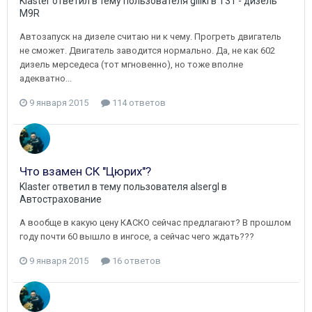
Klaster
ответил в тему пользователя
giliki
в
T31 - дизель
M9R
Автозапуск на дизеле считаю ни к чему. Прогреть двигатель
не сможет. Двигатель заводится нормально. Да, не как 602
дизель мерседеса (тот мгновенно), но тоже вполне
адекватно...
9 января 2015
114 ответов
Что взамен СК "Цюрих"?
Klaster
ответил в тему пользователя
alsergl
в
Автострахование
А вообще в какую цену КАСКО сейчас предлагают? В прошлом
году почти 60 вышло в ингосе, а сейчас чего ждать???
9 января 2015
16 ответов