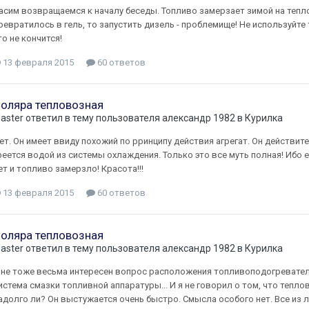
асим возвращаемся к началу беседы. Топливо замерзает зимой на тепло
ревратилось в гель, то запустить дизель - проблемище! Не используйте
то не кончится!
13 февраля 2015
60 ответов
оляра тепловозная
laster
ответил в тему пользователя
александр 1982
в
Курилка
ет. Он имеет ввиду похожий по рринципу действия агрегат. Он действи
реется водой из системы охлаждения. Только это все муть полная! Ибо 
ет и топливо замерзло! Красота!!!
13 февраля 2015
60 ответов
оляра тепловозная
laster
ответил в тему пользователя
александр 1982
в
Курилка
не тоже весьма интересен вопрос расположения топливоподогревателя
истема смазки топливной аппаратуры... И я не говорил о том, что тепл
адолго ли? Он выстужается очень быстро. Смысла особого нет. Все из л