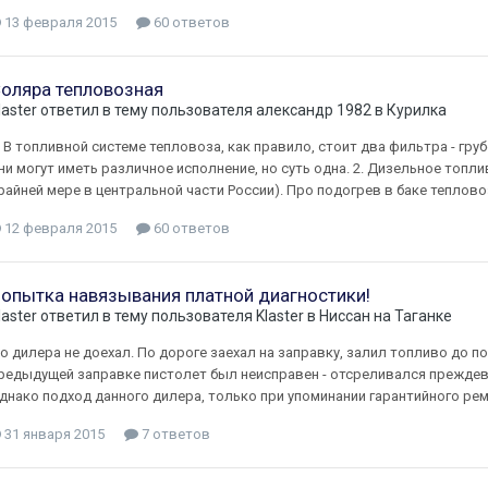
13 февраля 2015
60 ответов
оляра тепловозная
laster
ответил в тему пользователя
александр 1982
в
Курилка
. В топливной системе тепловоза, как правило, стоит два фильтра - гру
ни могут иметь различное исполнение, но суть одна. 2. Дизельное топл
райней мере в центральной части России). Про подогрев в баке теплово
12 февраля 2015
60 ответов
опытка навязывания платной диагностики!
laster
ответил в тему пользователя
Klaster
в
Ниссан на Таганке
о дилера не доехал. По дороге заехал на заправку, залил топливо до по
редыдущей заправке пистолет был неисправен - отсреливался преждев
днако подход данного дилера, только при упоминании гарантийного ре
31 января 2015
7 ответов