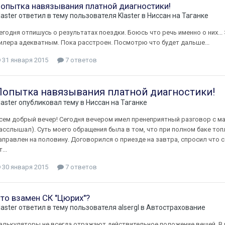
опытка навязывания платной диагностики!
laster
ответил в тему пользователя
Klaster
в
Ниссан на Таганке
егодня отпишусь о результатах поездки. Боюсь что речь именно о них... 
илера адекватным. Пока расстроен. Посмотрю что будет дальше...
31 января 2015
7 ответов
Попытка навязывания платной диагностики!
laster
опубликовал тему в
Ниссан на Таганке
сем добрый вечер! Сегодня вечером имел пренеприятный разговор с м
асслышал). Суть моего обращения была в том, что при полном баке топ
аправлен на половину. Договорился о приезде на завтра, спросил что 
...
30 января 2015
7 ответов
то взамен СК "Цюрих"?
laster
ответил в тему пользователя
alsergl
в
Автострахование
алькуляторы не всегда отражают действительное положение вещей. В 