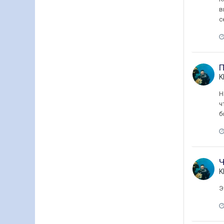
в
с
П
K
Н
ч
б
Ч
K
Э