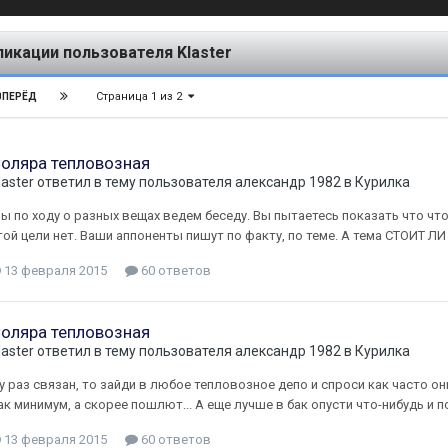
ликации пользователя Klaster
Страница 1 из 2
ВПЕРЁД
оляра тепловозная
laster
ответил в тему пользователя
александр 1982
в
Курилка
ы по ходу о разных вещах ведем беседу. Вы пытаетесь показать что что
той цели нет. Ваши аппоненты пишут по факту, по теме. А тема СТОИ
13 февраля 2015
60 ответов
оляра тепловозная
laster
ответил в тему пользователя
александр 1982
в
Курилка
у раз связан, то зайди в любое тепловозное депо и спроси как часто о
ак минимум, а скорее пошлют... А еще лучше в бак опусти что-нибудь и
13 февраля 2015
60 ответов