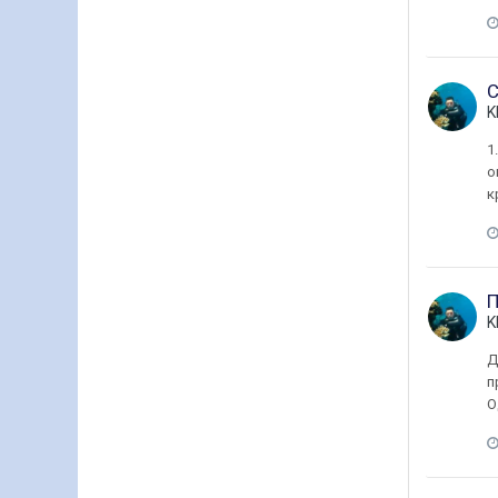
С
K
1
о
к
П
K
Д
п
О