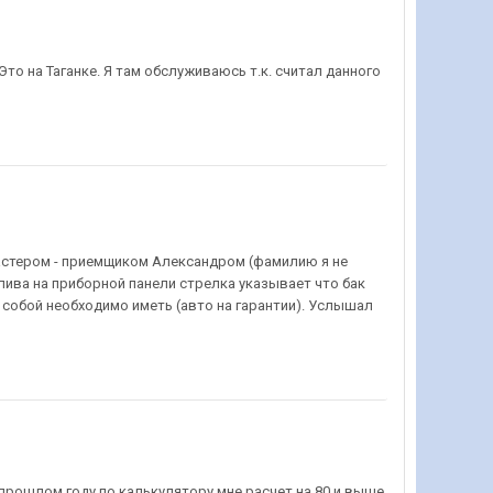
Это на Таганке. Я там обслуживаюсь т.к. считал данного
астером - приемщиком Александром (фамилию я не
лива на приборной панели стрелка указывает что бак
с собой необходимо иметь (авто на гарантии). Услышал
прошлом году по калькулятору мне расчет на 80 и выше