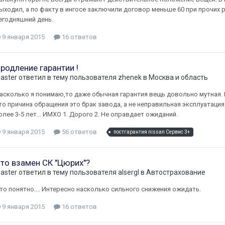
ыходил, а по факту в ингосе заключили договор меньше 60 при прочих 
егодняшний день.
9 января 2015
16 ответов
родление гарантии !
laster
ответил в тему пользователя
zhenek
в
Москва и область
асколько я понимаю,то даже обычная гарантия вещь довольно мутная.
то причина обращения это брак завода, а не неправильная эксплуатация
олее 3-5 лет... ИМХО 1. Дорого 2. Не оправдает ожиданий.
9 января 2015
56 ответов
постгарантия nissan Сервис 3+
то взамен СК "Цюрих"?
laster
ответил в тему пользователя
alsergl
в
Автострахование
то понятно.... Интересно насколько сильного снижения ожидать.
9 января 2015
16 ответов