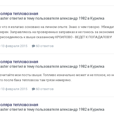
оляра тепловозная
laster
ответил в тему пользователя
александр 1982
в
Курилка
о что я излагаю основано на личном опыте. Знаю о чем говорю. Убеждат
верен. Заправляюсь на проверенных заправках и не гонюсь за экономией
рисоединяюсь к выше сказанному КРОИЛОВО - ВЕДЕТ К ПОПАДАЛОВУ!
13 февраля 2015
60 ответов
оляра тепловозная
laster
ответил в тему пользователя
александр 1982
в
Курилка
очитайте мои посты выше. Топливо изначально может и не плохое, но не 
то после бака тепловоза там грязи немеряно.
13 февраля 2015
60 ответов
оляра тепловозная
laster
ответил в тему пользователя
александр 1982
в
Курилка