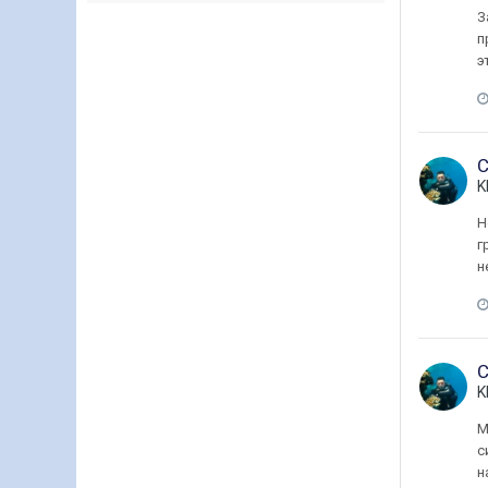
З
п
э
С
K
Н
г
н
С
K
М
с
н