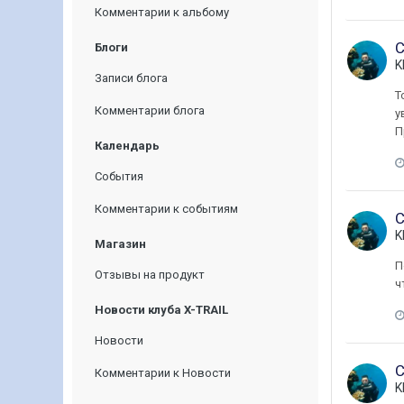
Комментарии к альбому
С
Блоги
K
Записи блога
Т
Комментарии блога
у
П
Календарь
События
Комментарии к событиям
С
K
Магазин
П
Отзывы на продукт
ч
Новости клуба X-TRAIL
Новости
С
Комментарии к Новости
K