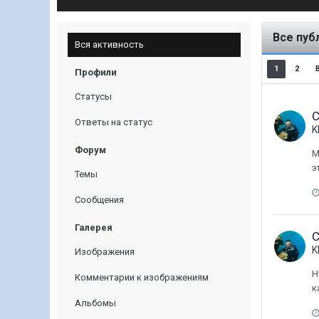
Все пуб
Вся активность
1
2
Профили
Статусы
С
Ответы на статус
K
Форум
М
э
Темы
Сообщения
Галерея
С
K
Изображения
Н
Комментарии к изображениям
к
Альбомы