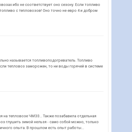
возах ибо не соответствует оно сезону. Если топливо
 топливо с тепловозов! Оно точно не евро 4 и добром
тельно называется топливоподогреватель. Топливо
если тепловоз заморожен, то ни воды горячей в системе
 на тепловозе ЧМЭ3... Также позабавила отдельная
овоз глушить зимой нельзя - само собой можно, только
ичного опыта. В прошлом есть опыт работы...