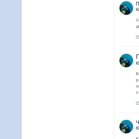
П
K
С
д
K
В
р
з
от
Ч
K
К