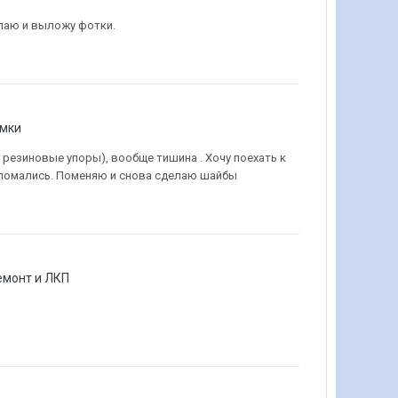
елаю и выложу фотки.
амки
резиновые упоры), вообще тишина . Хочу поехать к
поломались. Поменяю и снова сделаю шайбы
емонт и ЛКП