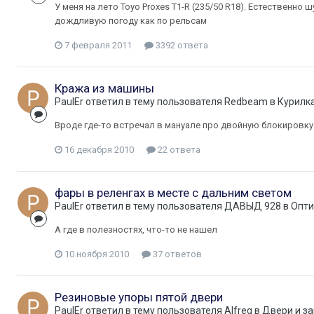
У меня на лето Toyo Proxes T1-R (235/50 R18). Естественно
дождливую погоду как по рельсам
7 февраля 2011
3392 ответа
Кража из машины
PaulEr
ответил в тему пользователя
Redbeam
в
Курилк
Вроде где-то встречал в мануале про двойную блокировку 
16 декабря 2010
22 ответа
фары в реленгах в месте с дальним светом
PaulEr
ответил в тему пользователя
ДАВЫД 928
в
Опти
А где в полезностях, что-то не нашел
10 ноября 2010
37 ответов
Резиновые упоры пятой двери
PaulEr
ответил в тему пользователя
Alfreg
в
Двери и з