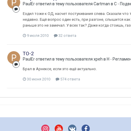
PaulEr
ответил в тему пользователя
Cartman
в
C - Подв
Ездил тоже к ОД, насчет постукивания слева. Сказали что
недавно. Ещё вопрос один есть, при разгоне, слышится как
раньше это не замечал. У всех так? Даже когда стоишь, га
9 июля 2010
32 ответа
ТО-2
PaulEr
ответил в тему пользователя
xpeh
в
H - Регламе
Брал в Арнексе, если это ещё актуально.
30 июня 2010
574 ответа