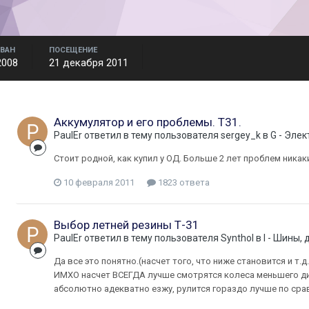
ВАН
ПОСЕЩЕНИЕ
2008
21 декабря 2011
Аккумулятор и его проблемы. Т31.
PaulEr
ответил в тему пользователя
sergey_k
в
G - Эле
Стоит родной, как купил у ОД. Больше 2 лет проблем никак
10 февраля 2011
1823 ответа
Выбор летней резины Т-31
PaulEr
ответил в тему пользователя
Synthol
в
I - Шины, 
Да все это понятно.(насчет того, что ниже становится и т.
ИМХО насчет ВСЕГДА лучше смотрятся колеса меньшего диа
абсолютно адекватно езжу, рулится гораздо лучше по ср