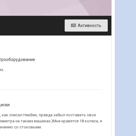
Активность
ктрооборудование
их.
диски
д., как описал НикВик, правда забыл поставить свое
метра на такаих машинах.)Мне нравятся 18 колеса, я
авнению со стоковыми.