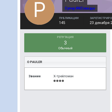
Супер ИКСоводы
ПУБЛИКАЦИИ
ЗАРЕГИСТРИРО
145
23 декабря 
РЕПУТАЦИЯ
3
Обычный
О PAULER
Звание
Х-трейломан