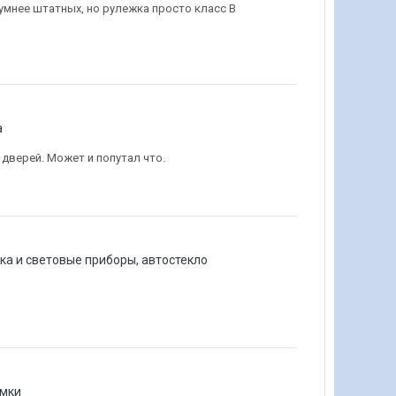
 шумнее штатных, но рулежка просто класс В
а
дверей. Может и попутал что.
ка и световые приборы, автостекло
амки