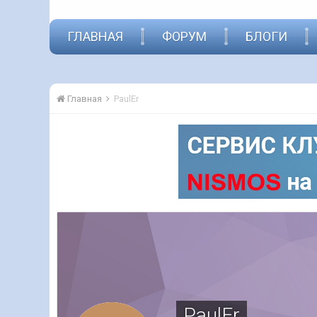
ГЛАВНАЯ
ФОРУМ
БЛОГИ
Главная
PaulEr
PaulEr