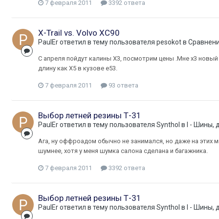
7 февраля 2011
3392 ответа
X-Trail vs. Volvo XC90
PaulEr
ответил в тему пользователя
pesokot
в
Сравнение
С апреля пойдут калины Х3, посмотрим цены .Мне х3 новый
длину как Х5 в кузове е53.
7 февраля 2011
93 ответа
Выбор летней резины Т-31
PaulEr
ответил в тему пользователя
Synthol
в
I - Шины, 
Ага, ну оффроадом обычно не занимался, но даже на этих 
шумнее, хотя у меня шумка салона сделана и багажника.
7 февраля 2011
3392 ответа
Выбор летней резины Т-31
PaulEr
ответил в тему пользователя
Synthol
в
I - Шины, 