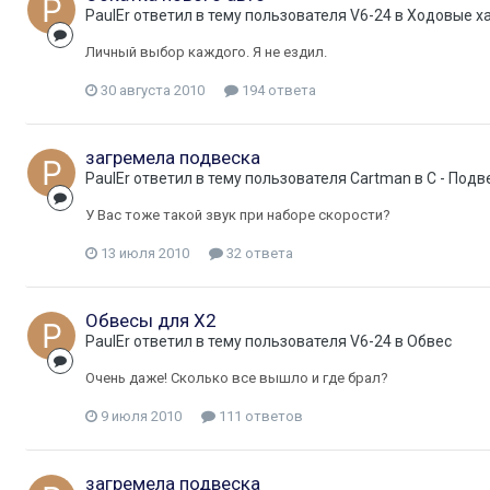
PaulEr
ответил в тему пользователя
V6-24
в
Ходовые х
Личный выбор каждого. Я не ездил.
30 августа 2010
194 ответа
загремела подвеска
PaulEr
ответил в тему пользователя
Cartman
в
C - Подв
У Вас тоже такой звук при наборе скорости?
13 июля 2010
32 ответа
Обвесы для Х2
PaulEr
ответил в тему пользователя
V6-24
в
Обвес
Очень даже! Сколько все вышло и где брал?
9 июля 2010
111 ответов
загремела подвеска