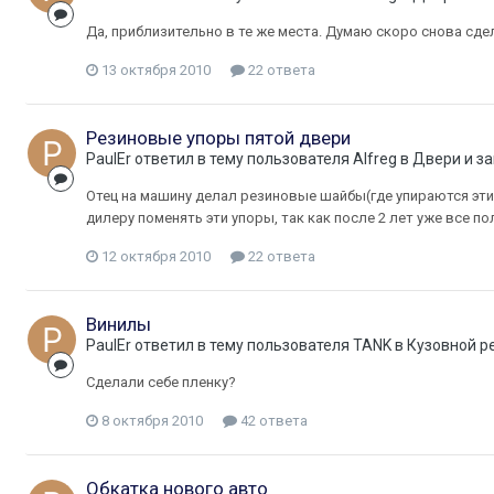
Да, приблизительно в те же места. Думаю скоро снова сд
13 октября 2010
22 ответа
Резиновые упоры пятой двери
PaulEr
ответил в тему пользователя
Alfreg
в
Двери и з
Отец на машину делал резиновые шайбы(где упираются эти 
дилеру поменять эти упоры, так как после 2 лет уже все 
12 октября 2010
22 ответа
Винилы
PaulEr
ответил в тему пользователя
TANK
в
Кузовной р
Сделали себе пленку?
8 октября 2010
42 ответа
Обкатка нового авто