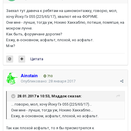
Заехал тут давеча к ребятам на шиномонтажку, говорю, мол,
хочу Йоку Гэ 055 (225/65/17), хвалют её на ФОРУМЕ.
Они мне - лучше, тогда уж, Нокию Хаккаблю, потише, помягше, на
мокром лучче.
Как быть, форумчане дорогие?
Езжу, в-основном, асфальт, плохой, но асфальт.
М-м?
Цитата
Ainstain
710
Опубликовано:
28 января 2017
28.01.2017 в 10:53,
Мэддок
сказал:
... говорю, мол, хочу Йоку Гэ 055 (225/65/17)...
Они мне - лучше, тогда уж, Нокию Хаккаблю...
Езжу, в-основном, асфальт, плохой, но асфальт.
Так как плохой асфальт, то я бы присмотрелся к