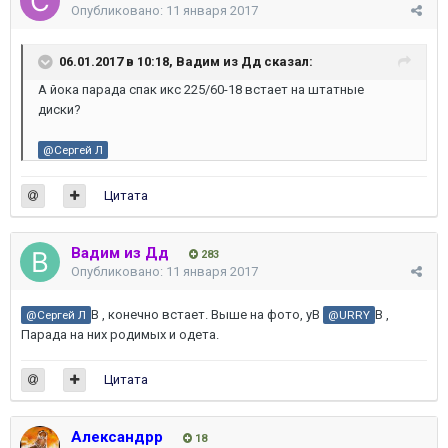
Опубликовано:
11 января 2017
06.01.2017 в 10:18,
Вадим из Дд
сказал:
А йока парада спак икс 225/60-18 встает на штатные
диски?
@Сергей Л
Цитата
Вадим из Дд
283
Опубликовано:
11 января 2017
В , конечно встает. Выше на фото, уВ
В ,
@Сергей Л
@URRY
Парада на них родимых и одета.
Цитата
Александрр
18