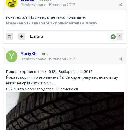
Опубликовано:
19 января 2017
иока гео а/т. Про нее целая тема. Почитайте!
Изменено
19 января 2017
пользователем Док85
Цитата
1
YuriyKh
5
Опубликовано:
19 января 2017
Пришло время менять G12 ...Выбор пал на G015.
Йока говорит что это замена 12. Сегодня прикупил, но по виду
никак не сравнить 015 с 12.
G12 снята с производства, 15 замена ей.