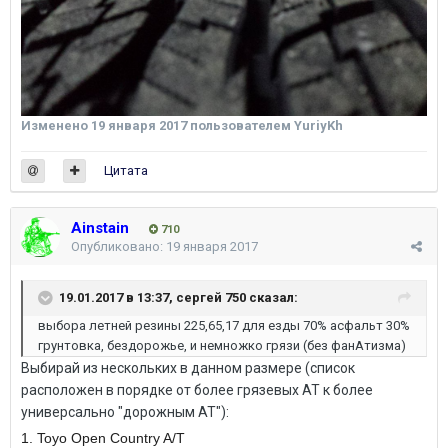
Изменено
19 января 2017
пользователем YuriyKh
Цитата
Ainstain
710
Опубликовано:
19 января 2017
19.01.2017 в 13:37,
сергей 750
сказал:
выбора летней резины 225,65,17 для езды 70% асфальт 30%
грунтовка, бездорожье, и немножко грязи (без фанАтизма)
Выбирай из нескольких в данном размере (список
расположен в порядке от более грязевых АТ к более
универсально "дорожным АТ"):
1. Toyo Open Country A/T