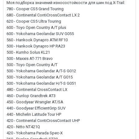
Моя подборка значений износостойкости для шин под X-Trail:
780 - Cooper CS5 Grand Touring
680 - Continental ContiCrossContact LX 2
620 - Cooper CS5 Ultra Touring
600 - Toyo Open Country A/T plus
600 - Yokohama Geolandar SUV G055
560 - Hankook Dynapro ATM RF10
500 - Hankook Dynapro HP RA23
500 - Kumho Solus KL21
500 - Maxxis AT-771 Bravo
500 - Toyo Open Country A/T
500 - Yokohama Geolandar A/T-S G012
500 - Yokohama Geolandar A/T G015
500 - Yokohama Geolandar H/T-S G051
480 - Continental CrossContact LX
460 - Dunlop Grandtrek AT3
450 - Goodyear Wrangler AT/SA
440 - Goodyear EfficientGrip SUV
440 - Michelin Latitude Tour HP
420 - Continental ContiCrossContact UHP
420 - Nitto NT421Q
420 - Yokohama Parada Spec-X