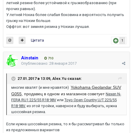
летней резине более устойчивой к грыжеобразованию (при
прочих равных).
У летней Нокиа более слабая боковина и вероятность получить
грыжу на Нокии больше.
Оффтоп: вот зимняя резина у Нокиан лучшая.
Цитата
1
Ainstain
710
Опубликовано:
28 января 2017
27.01.2017 в 13:09,
Alex.Yu
сказал:
Yokohama Geolandar SUV
многие хвалят (и мне нравятся)
G055
, продавец в одном из магазинов советует
Nexen N-
FERA RU1 225/55 R18 98V
или
Toyo Open Country U/T 225/55
R18 98V
, из этой тройки, наверное и буду выбирать, нужна
шоссейная резина.
Если нужна шоссейная резина, то я бы рассматривал бы только
из предложенных вариантов