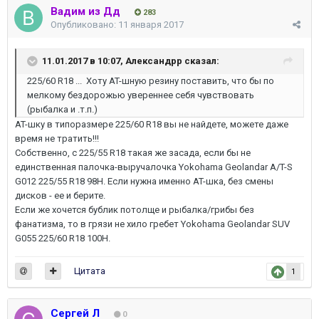
Вадим из Дд
283
Опубликовано:
11 января 2017
11.01.2017 в 10:07,
Александрр
сказал:
225/60 R18 ... Хоту AT-шную резину поставить, что бы по
мелкому бездорожью увереннее себя чувствовать
(рыбалка и .т.п.)
AT-шку в типоразмере 225/60 R18 вы не найдете, можете даже
время не тратить!!!
Собственно, с 225/55 R18 такая же засада, если бы не
единственная палочка-выручалочка Yokohama Geolandar A/T-S
G012 225/55 R18 98H. Если нужна именно AT-шка, без смены
дисков - ее и берите.
Если же хочется бублик потолще и рыбалка/грибы без
фанатизма, то в грязи не хило гребет Yokohama Geolandar SUV
G055 225/60 R18 100H.
Цитата
1
Сергей Л
0