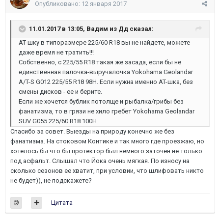
Опубликовано:
12 января 2017
11.01.2017 в 13:05,
Вадим из Дд
сказал:
AT-шку в типоразмере 225/60 R18 вы не найдете, можете
даже время не тратить!!!
Собственно, с 225/55 R18 такая же засада, если бы не
единственная палочка-выручалочка Yokohama Geolandar
A/T-S G012 225/55 R18 98H. Если нужна именно AT-шка, без
смены дисков - ее и берите.
Если же хочется бублик потолще и рыбалка/грибы без
фанатизма, то в грязи не хило гребет Yokohama Geolandar
SUV G055 225/60 R18 100H.
Спасибо за совет. Выезды на природу конечно же без
фанатизма. На стоковом Контике и так много где проезжаю, но
хотелось бы что бы протектор был немного заточен не только
под асфальт. Слышал что Йока очень мягкая. По износу на
сколько сезонов ее хватит, при условии, что шлифовать никто
не будет)), не подскажете?
Цитата