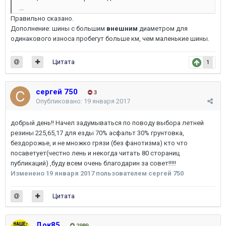
...
Правильно сказано.
Дополнение: шины с большим
внешним
диаметром для
одинакового износа пробегут больше км, чем маленькие шины.
Цитата
1
сергей 750
3
Опубликовано:
19 января 2017
добрый день!! Начел задумываться по поводу выбора летней
резины 225,65,17 для езды 70% асфальт 30% грунтовка,
бездорожье, и не множко грязи (без фанотизма) кто что
посаветует(честно лень и некогда читать 80 стораниц
публикаций) ,буду всем очень благодарин за совет!!!!!
Изменено
19 января 2017
пользователем сергей 750
Цитата
Док85
2989