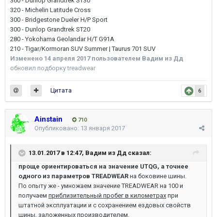
360 - Dunlop Grandtrek ST30
320 - Michelin Latitude Cross
300 - Bridgestone Dueler H/P Sport
300 - Dunlop Grandtrek ST20
280 - Yokohama Geolandar H/T G91A
210 - Tigar/Kormoran SUV Summer | Taurus 701 SUV
Изменено
14 апреля 2017
пользователем Вадим из Дд
обновил подборку treadwear
Цитата
6
Ainstain
710
Опубликовано:
13 января 2017
13.01.2017 в 12:47,
Вадим из Дд
сказал:
проще ориентироваться на значение UTQG, а точнее
одного из параметров TREADWEAR
на боковине шины.
По опыту же - умножаем значение TREADWEAR на 100 и
получаем
приблизительный пробег в километрах
при
штатной эксплуатации и с сохранением ездовых свойств
шины, заложенных производителем.