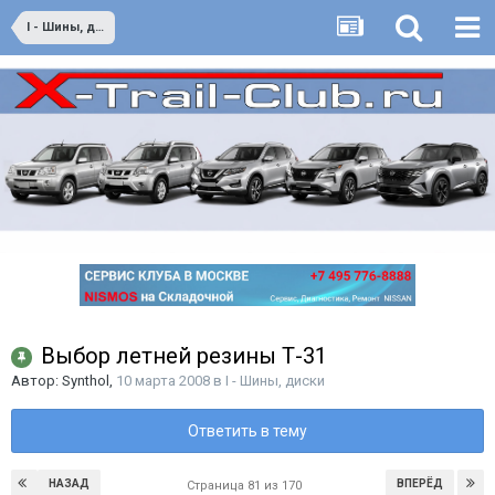
I - Шины, диски
Выбор летней резины Т-31
Автор:
Synthol
,
10 марта 2008
в
I - Шины, диски
Ответить в тему
НАЗАД
ВПЕРЁД
Страница 81 из 170