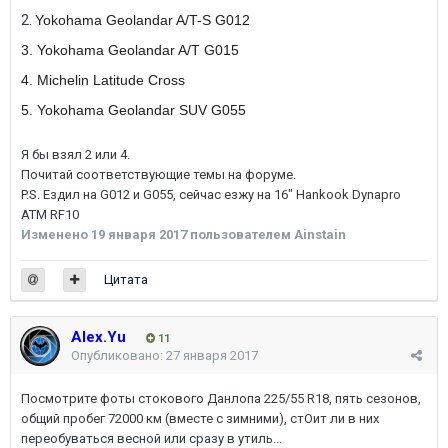
2.
Yokohama Geolandar A/T-S G012
3. Yokohama Geolandar A/T G015
4. Michelin Latitude Cross
5. Yokohama Geolandar SUV G055
Я бы взял 2 или 4.
Почитай соответствующие темы на форуме.
P.S. Ездил на G012 и G055, сейчас езжу на 16" Hankook Dynapro
ATM RF10
Изменено
19 января 2017
пользователем Ainstain
Цитата
Alex.Yu
11
Опубликовано:
27 января 2017
Посмотрите фоты стокового Данлопа 225/55 R18, пять сезонов,
общий пробег 72000 км (вместе с зимними), стОит ли в них
переобуваться весной или сразу в утиль...