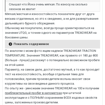
Слышал что Йока очень мягкая. По износу на сколько
сезонов ее хватит
Мягкая/жесткая и износостойкость показатели друг от друга
весьма отдаленные, но это к сведению, а не для развертывания
дальнейшего бурного обсуждения.
Обычному же покупателю, всегда проще ориентироваться на
значение UTQG, а точнее одного из параметров TREADWEAR на
боковине шины.
Показать содержимое
По аналогии с моим фото ищем надписи TREADWEAR TRACTION
TEMPERATURE. Значения TREADWEAR, как правило от 180 до 800
(больше - лучше) расскажут о потенциально возможном пробеге
на этой шине.
Параметр, на самом деле, достаточно мутный, а то как проходит
тест на износостойкость, вообще отдельная тема для
головомойки, причем производители вольны вносит свои
коррективы на свое виденье данного процесса.
По опыту же - умножаем значение TREADWEAR на 100 и получаем
приблизительный пробег в километрах
при штатной
эксплуатации и с ПОЛНЫМ сохранением ВСЕХ ездовых свойств
шины, заложенных производителем.