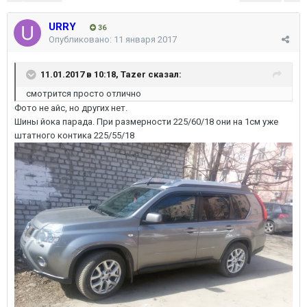
URRY
36
Опубликовано:
11 января 2017
11.01.2017 в 10:18,
Tazer
сказал:
смотрится просто отлично
Фото не айс, но других нет.
Шины йока парада. При размерности 225/60/18 они на 1см уже
штатного контика 225/55/18