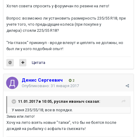
Хотел совета спросить у форумчан по резине на лето!
Вопрос: возможно ли установить размерность 235/55 R18, при
учете того, что предыдущие колеса (при покупке у
дилера) стояли 225/55 R18?
"На-глазок" прикинул - вроде влезут и цеплять не должны, но
был ли у кого подобный опыт!
Цитата
Денис Сергеевич
2
Опубликовано:
31 января 2017
11.01.2017 в 10:05,
руслан иваныч
сказал:
У меня 235/55/18, все в порядке.
Зима или лето!
Хочу на лето взять новые "тапки", что бы не боятся после
дождей на рыбалку с асфальта съезжать!