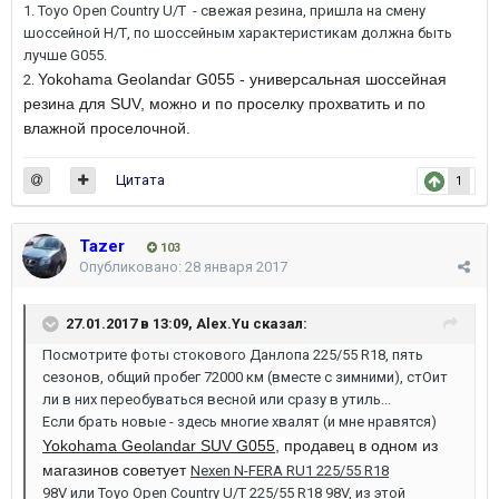
1. Toyo Open Country U/T - свежая резина, пришла на смену
шоссейной Н/Т, по шоссейным характеристикам должна быть
лучше G055.
Yokohama Geolandar G055 - универсальная шоссейная
2.
резина для SUV, можно и по проселку прохватить и по
влажной проселочной.
Цитата
1
Tazer
103
Опубликовано:
28 января 2017
27.01.2017 в 13:09,
Alex.Yu
сказал:
Посмотрите фоты стокового Данлопа 225/55 R18, пять
сезонов, общий пробег 72000 км (вместе с зимними), стОит
ли в них переобуваться весной или сразу в утиль...
Если брать новые - здесь многие хвалят (и мне нравятся)
Yokohama Geolandar SUV G055
, продавец в одном из
магазинов советует
Nexen N-FERA RU1 225/55 R18
98V
или
Toyo Open Country U/T 225/55 R18 98V
, из этой