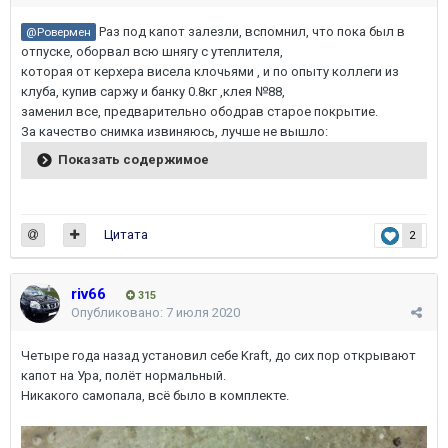
Раз под капот залезли, вспомнил, что пока был в
@Ровермен
отпуске, оборвал всю шнягу с утеплителя,
которая от керхера висела клочьями , и по опыту коллеги из
клуба, купив саржу и банку 0.8кг ,клея №88,
заменил все, предварительно ободрав старое покрытие.
За качество снимка извиняюсь, лучше не вышло:
Показать содержимое
Цитата
2
riv66
315
Опубликовано:
7 июля 2020
Четыре года назад установил себе Kraft, до сих пор открывают
капот на Ура, полёт нормальный.
Никакого самопала, всё было в комплекте.