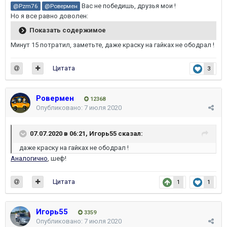
Вас не победишь, друзья мои !
@Pzm76
@Ровермен
Но я все равно доволен:
Показать содержимое
Минут 15 потратил, заметьте, даже краску на гайках не ободрал !
Цитата
3
Ровермен
12368
Опубликовано:
7 июля 2020
07.07.2020 в 06:21,
Игорь55
сказал:
даже краску на гайках не ободрал !
Аналогично
, шеф!
Цитата
1
1
Игорь55
3359
Опубликовано:
7 июля 2020