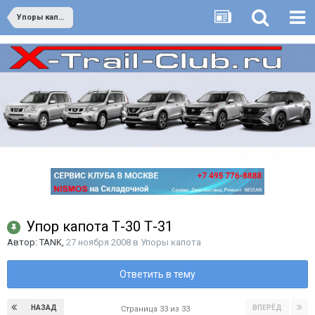
Упоры капота
Упор капота Т-30 Т-31
Автор:
TANK
,
27 ноября 2008
в
Упоры капота
Ответить в тему
НАЗАД
ВПЕРЁД
Страница 33 из 33