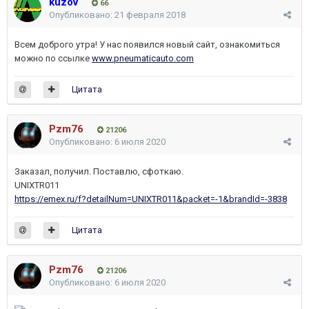
kuzov
66
Опубликовано:
21 февраля 2018
Всем доброго утра! У нас появился новый сайт, ознакомиться
можно по ссылке
www.pneumaticauto.com
Цитата
Pzm76
21206
Опубликовано:
6 июля 2020
Заказал, получил. Поставлю, сфоткаю.
UNIXTR011
https://emex.ru/f?detailNum=UNIXTR011&packet=-1&brandId=-3838
Цитата
Pzm76
21206
Опубликовано:
6 июля 2020