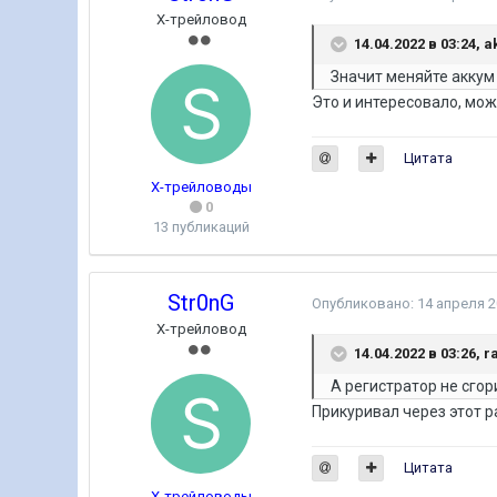
Х-трейловод
14.04.2022 в 03:24,
a
Значит меняйте аккум
Это и интересовало, мож
Цитата
Х-трейловоды
0
13 публикаций
Str0nG
Опубликовано:
14 апреля 
Х-трейловод
14.04.2022 в 03:26,
r
А регистратор не сгор
Прикуривал через этот ра
Цитата
Х-трейловоды