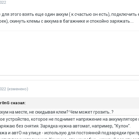
2022
 для этого взять еще один аккум ( к счастью он есть), подключить
к), скинуть клемы с аккума в багажнике и спокойно заряжать....
2022
(изменено)
tr0nG
сказал:
кум на месте, не скидывая клем? Чем может грозить..?
е устройство, которое не поднимет напряжение на аккумуляторе в
заряжаю без снятия. Зарядка нужна автомат, например, "Кулон".
аража и автО на улице - использую для постоянной подзарядки при