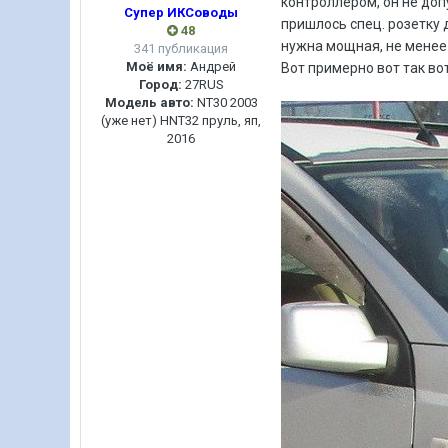
контроллером, он не доп
Супер ИКСоводы
пришлось спец. розетку 
48
нужна мощная, не менее 
341 публикация
Моё имя:
Андрей
Вот примерно вот так во
Город:
27RUS
Модель авто:
NT30 2003
(уже нет) HNT32 пруль, яп,
2016