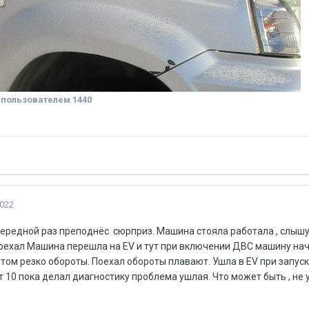
пользователем 1440
2022
чередной раз преподнёс сюрприз. Машина стояла работала , слыш
поехал Машина перешла на EV и тут при включении ДВС машину нач
том резко обороты. Поехал обороты плавают. Ушла в EV при запуск
 10 пока делал диагностику проблема ушлая. Что может быть , не у