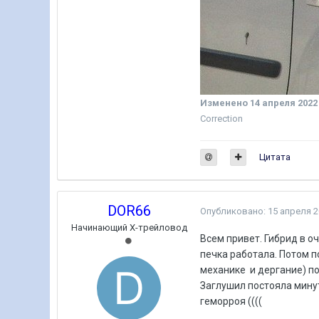
Изменено
14 апреля 2022
Correction
Цитата
DOR66
Опубликовано:
15 апреля 
Начинающий Х-трейловод
Всем привет. Гибрид в о
печка работала. Потом 
механике и дергание) по
Заглушил постояла минут
геморроя ((((