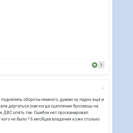
1
у поднялись обороты немного, думаю ну ладно ещё и
ала дёргаться (как когда сцепление бросаешь на
е ДВС опять так. Ошибок нет просканировал.
 кого не было ? 6 месЯцев владения а уже столько