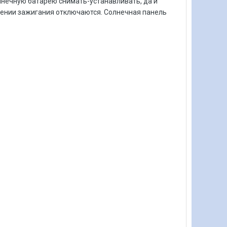
олнечную батарею снимать-устанавливать, да и
ючении зажигания отключаются. Солнечная панель