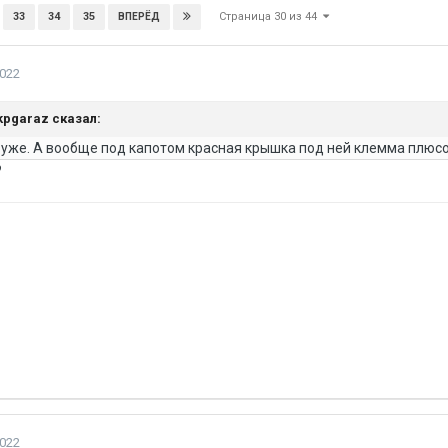
Страница 30 из 44
33
34
35
ВПЕРЁД
2022
kpgaraz
сказал:
 уже. А вообще под капотом красная крышка под ней клемма плюс
?
2022