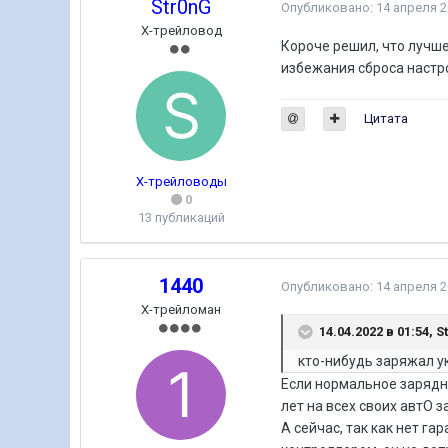
Str0nG
Опубликовано:
14 апреля 
Х-трейловод
Короче решил, что лучше
избежания сброса настрое
Цитата
Х-трейловоды
0
13 публикаций
1440
Опубликовано:
14 апреля 
Х-трейломан
14.04.2022 в 01:54,
S
кто-нибудь заряжал ук
Если нормальное зарядно
лет на всех своих автО 
А сейчас, так как нет г