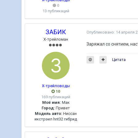
0
13 публикаций
ЗАБИК
Опубликовано:
14 апреля 
Х-трейломан
Заряжал со снятием, нас
Цитата
Х-трейловоды
10
169 публикаций
Моё имя:
Мак
Город:
Привет
Модель авто:
Ниссан
икстрэил hnt32 гибрид