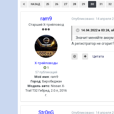
25
26
27
28
29
30
31
32
НАЗАД
ram9
Опубликовано:
14 апреля 
Старший Х-трейловод
14.04.2022 в 03:24,
a
Значит меняйте аккум
А регистратор не сгорит
Цитата
Х-трейловоды
1
57 публикаций
Моё имя:
ram9
Город:
Биробиджан
Модель авто:
Nissan X-
Trail T32 Гибрид, 2.0 л, 2016
г.
Str0nG
Опубликовано:
14 апреля 