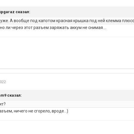
kpgaraz
сказал:
 уже. А вообще под капотом красная крышка под ней клемма плюс
но ли через этот разъем заряжать аккум не снимая....
2022
am9
сказал:
ит?
зъем, ничего не сгорело, вроде...)