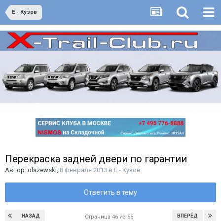
E - Кузов
Перекраска задней двери по гарантии
Автор:
olszewski
,
8 февраля 2013
в
E - Кузов
Ответить в тему
НАЗАД
ВПЕРЁД
Страница 46 из 55