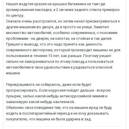
Нашел вздутие краски на крышке багажника не там где
хромированная накладка, а 2 см ниже заднего стекла примерно
по центру.
Сначала очень расстроился, но затем начал присматриваться к
другим машинам во дворе, да и просто на улице. Заметил
множество автомобилей, особенно современных, с похожими
проблемами - на дверях, на капотах, на стойках и так далее.
Пришел к выводу, что это надо принять как данность
современного автопрома, который производит машины не для
пользования в течение 15 лет, как раньше. Поэтому решил
сильно не заморачиваться по этому поводу,а пользоваться
автомобилем в свое удовольствие и радоваться классной
машине.
Перекрашивать не собираюсь, даже если будет
прогрессировать. Если коррозия пойдет дальше - вскрою
пузырик, залью какой-нибудь антикоррозийной химией и
замаскирую какой-нибудь наклеечкой.
Объясняю свое поведение тем, что на машине вряд ли буду
ездить в послегарантийный период и не хочу доказывать
покупателю, что машина не была ударена в зад.