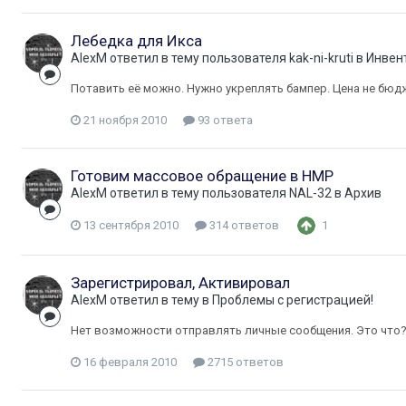
Лебедка для Икса
AlexM
ответил в тему пользователя
kak-ni-kruti
в
Инвен
Потавить её можно. Нужно укреплять бампер. Цена не бюд
21 ноября 2010
93 ответа
Готовим массовое обращение в НМР
AlexM
ответил в тему пользователя
NAL-32
в
Архив
13 сентября 2010
314 ответов
1
Зарегистрировал, Активировал
AlexM
ответил в тему в
Проблемы с регистрацией!
Нет возможности отправлять личные сообщения. Это что
16 февраля 2010
2715 ответов