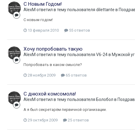
С Новым Годом!
AlexM
ответил в тему пользователя
dilettante
в
Поздрав
С новым годом!
13 февраля 2010
55 ответов
Хочу попробовать такую
AlexM
ответил в тему пользователя
V6-24
в
Мужской уг
Попробовать в каком смысле?
28 ноября 2009
65 ответов
С днюхой комсомола!
AlexM
ответил в тему пользователя
Болобол
в
Поздрав
А я был секретарём первичной организации.
29 октября 2009
25 ответов