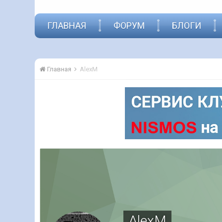
ГЛАВНАЯ
ФОРУМ
БЛОГИ
Главная
AlexM
AlexM