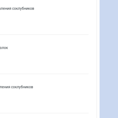
ления соклубников
олок
ления соклубников