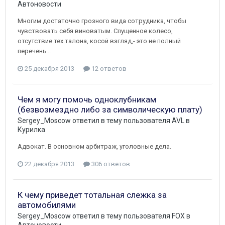
Автоновости
Многим достаточно грозного вида сотрудника, чтобы
чувствовать себя виноватым. Спущенное колесо,
отсутствие тех.талона, косой взгляд,- это не полный
перечень...
25 декабря 2013
12 ответов
Чем я могу помочь одноклубникам
(безвозмездно либо за символическую плату)
Sergey_Moscow
ответил в тему пользователя
AVL
в
Курилка
Адвокат. В основном арбитраж, уголовные дела.
22 декабря 2013
306 ответов
К чему приведет тотальная слежка за
автомобилями
Sergey_Moscow
ответил в тему пользователя
FOX
в
Автоновости