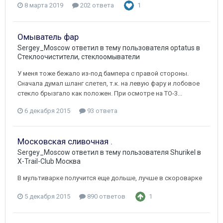
8 марта 2019
202 ответа
1
Омыватель фар
Sergey_Moscow
ответил в тему пользователя
optatus
в
Стеклоочистители, стеклоомыватели
У меня тоже бежало из-под бампера с правой стороны.
Сначала думал шланг слетел, т.к. на левую фару и лобовое
стекло брызгало как положен. При осмотре на ТО-3...
6 декабря 2015
93 ответа
Московская сливочная .
Sergey_Moscow
ответил в тему пользователя
Shurikel
в
X-Trail-Club Москва
В мультиварке получится еще дольше, лучше в скороварке
5 декабря 2015
890 ответов
1