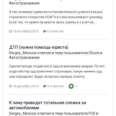
Автострахование
Я так понимаю сумма восстановительного ремонта выше
страхового покрытия ОСАГО и с вас взыскивают разницу.
Если так, то нужно провести свою оценку и с учетом...
14 октября 2015
6 ответов
ДТП (нужна помощь юриста)
Sergey_Moscow
ответил в тему пользователя
Chuvis
в
Автострахование
Сделай проще, подай иск в суд на виновника аварии. По его
ходатайству суд привлечет страховую, какую именно суд
сам определит. Будут вопросы напиши, помогу.
18 декабря 2014
9 ответов
1
К чему приведет тотальная слежка за
автомобилями
Sergey_Moscow
ответил в тему пользователя
FOX
в