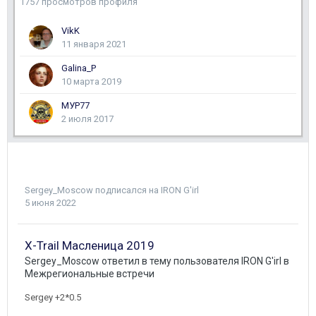
1757 просмотров профиля
VikK
11 января 2021
Galina_P
10 марта 2019
МУР77
2 июля 2017
Sergey_Moscow
подписался на
IRON G'irl
5 июня 2022
X-Trail Масленица 2019
Sergey_Moscow
ответил в тему пользователя
IRON G'irl
в
Межрегиональные встречи
Sergey +2*0.5