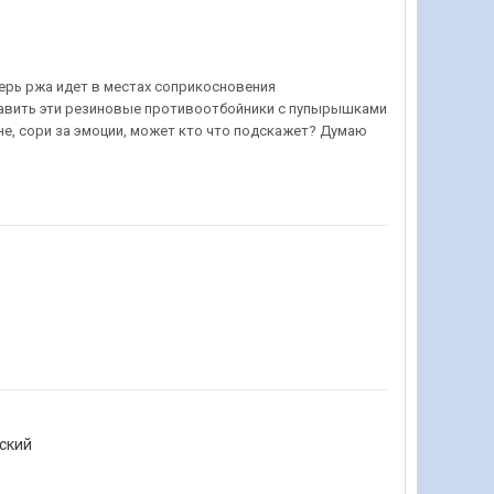
еперь ржа идет в местах соприкосновения
тавить эти резиновые противоотбойники с пупырышками
фене, сори за эмоции, может кто что подскажет? Думаю
ьский