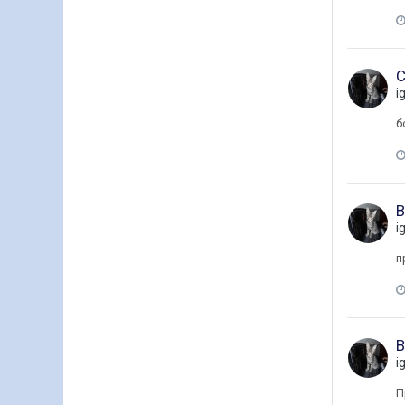
С
i
б
В
i
п
В
i
П