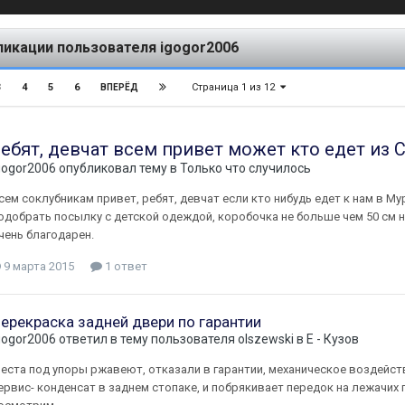
ликации пользователя igogor2006
Страница 1 из 12
3
4
5
6
ВПЕРЁД
ребят, девчат всем привет может кто едет из 
gogor2006
опубликовал тему в
Только что случилось
сем соклубникам привет, ребят, девчат если кто нибудь едет к нам в 
одобрать посылку с детской одеждой, коробочка не больше чем 50 см н
чень благодарен.
9 марта 2015
1 ответ
ерекраска задней двери по гарантии
gogor2006
ответил в тему пользователя
olszewski
в
E - Кузов
еста под упоры ржавеют, отказали в гарантии, механическое воздействие
ервис- конденсат в заднем стопаке, и побрякивает передок на лежачих 