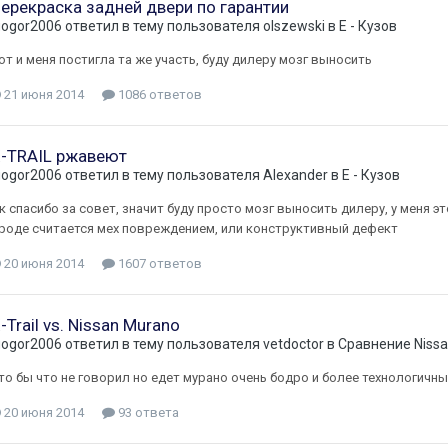
ерекраска задней двери по гарантии
gogor2006
ответил в тему пользователя
olszewski
в
E - Кузов
от и меня постигла та же участь, буду дилеру мозг выносить
21 июня 2014
1086 ответов
-TRAIL ржавеют
gogor2006
ответил в тему пользователя
Alexander
в
E - Кузов
к спасибо за совет, значит буду просто мозг выносить дилеру, у меня э
роде считается мех повреждением, или конструктивный дефект
20 июня 2014
1607 ответов
-Trail vs. Nissan Murano
gogor2006
ответил в тему пользователя
vetdoctor
в
Сравнение Nissa
то бы что не говорил но едет мурано очень бодро и более технологичны
20 июня 2014
93 ответа