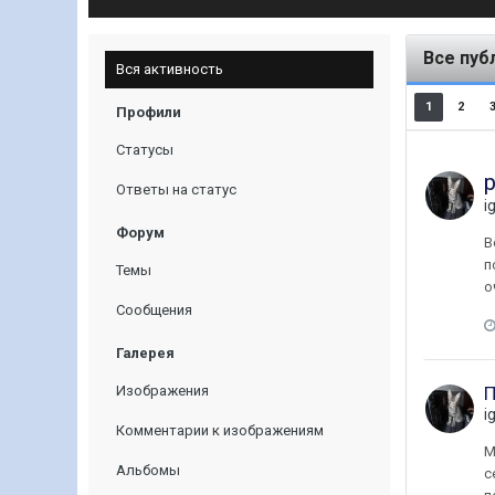
Все пуб
Вся активность
1
2
Профили
Статусы
Ответы на статус
i
Форум
В
п
Темы
о
Сообщения
Галерея
Изображения
П
i
Комментарии к изображениям
М
Альбомы
с