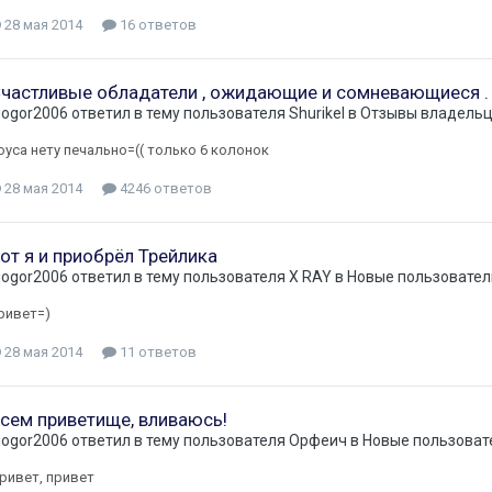
28 мая 2014
16 ответов
частливые обладатели , ожидающие и сомневающиеся .
gogor2006
ответил в тему пользователя
Shurikel
в
Отзывы владельцев
оуса нету печально=(( только 6 колонок
28 мая 2014
4246 ответов
от я и приобрёл Трейлика
gogor2006
ответил в тему пользователя
X RAY
в
Новые пользователи
ривет=)
28 мая 2014
11 ответов
сем приветище, вливаюсь!
gogor2006
ответил в тему пользователя
Орфеич
в
Новые пользовате
ривет, привет