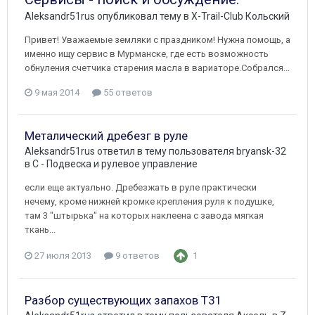
Aleksandr51rus
опубликовал тему в
X-Trail-Club Кольский
Привет! Уважаемые земляки с праздником! Нужна помощь, а
именно ищу сервис в Мурманске, где есть возможность
обнуления счетчика старения масла в вариаторе. ​Собрался...
9 мая 2014
55 ответов
Металический дребезг в руле
Aleksandr51rus
ответил в тему пользователя
bryansk-32
в
C - Подвеска и рулевое управление
если еще актуально. Дребезжать в руле практически
нечему, кроме нижней кромке крепления руля к подушке,
там 3 "штырька" на которых наклеена с завода мягкая
ткань...
27 июля 2013
9 ответов
1
Разбор существующих запахов Т31