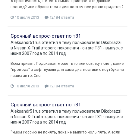
А практичность, т.е. есть смысл приобретать данный
провод? или обращаться к диагностам все равно придется?
10 июля 2013
12184 ответа
Срочный вопрос-ответ по т31.
Aleksandr51rus
ответил в тему пользователя
Dikobrazzi
в
Nissan X-Trail второго поколения - он же Т31 - выпуск с
июня 2007 года по 2014 год
Всем привет. Подскажет может кто или ссылку ткнет, какие
"провода" и софт нужны для само диагностики с ноутбука на
наших авто. Спс
10 июля 2013
12184 ответа
Срочный вопрос-ответ по т31.
Aleksandr51rus
ответил в тему пользователя
Dikobrazzi
в
Nissan X-Trail второго поколения - он же Т31 - выпуск с
июня 2007 года по 2014 год
"Умом Россию не понять, пока не выпито ноль пять. А если