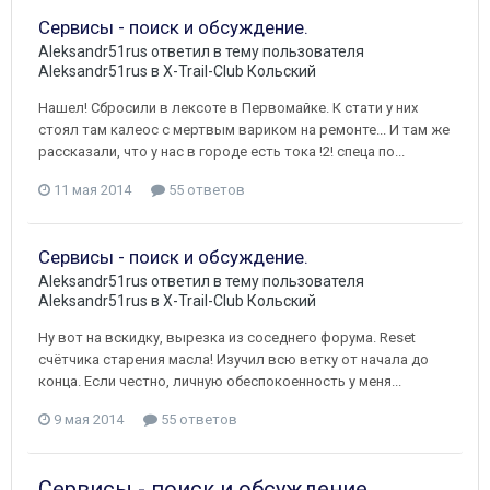
Сервисы - поиск и обсуждение.
Aleksandr51rus
ответил в тему пользователя
Aleksandr51rus
в
X-Trail-Club Кольский
Нашел! Сбросили в лексоте в Первомайке. К стати у них
стоял там калеос с мертвым вариком на ремонте... И там же
рассказали, что у нас в городе есть тока !2! спеца по...
11 мая 2014
55 ответов
Сервисы - поиск и обсуждение.
Aleksandr51rus
ответил в тему пользователя
Aleksandr51rus
в
X-Trail-Club Кольский
Ну вот на вскидку, вырезка из соседнего форума. Reset
счётчика старения масла! Изучил всю ветку от начала до
конца. Если честно, личную обеспокоенность у меня...
9 мая 2014
55 ответов
Сервисы - поиск и обсуждение.