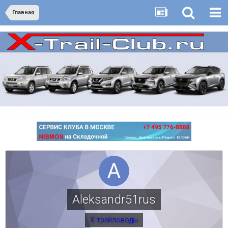
Главная
Aleksandr51rus
Х-трейловоды