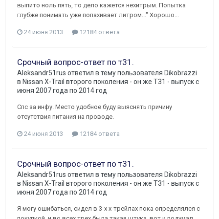
выпито ноль пять, то дело кажется нехитрым. Попытка
глубже понимать уже попахивает литром..." Хорошо...
24 июня 2013
12184 ответа
Срочный вопрос-ответ по т31.
Aleksandr51rus
ответил в тему пользователя
Dikobrazzi
в
Nissan X-Trail второго поколения - он же Т31 - выпуск с
июня 2007 года по 2014 год
Спс за инфу. Место удобное буду выяснять причину
отсутствия питания на проводе.
24 июня 2013
12184 ответа
Срочный вопрос-ответ по т31.
Aleksandr51rus
ответил в тему пользователя
Dikobrazzi
в
Nissan X-Trail второго поколения - он же Т31 - выпуск с
июня 2007 года по 2014 год
Я могу ошибаться, сидел в 3-х х-трейлах пока определялся с
покупкой, и во всех трех была такая штука, вот и подумал