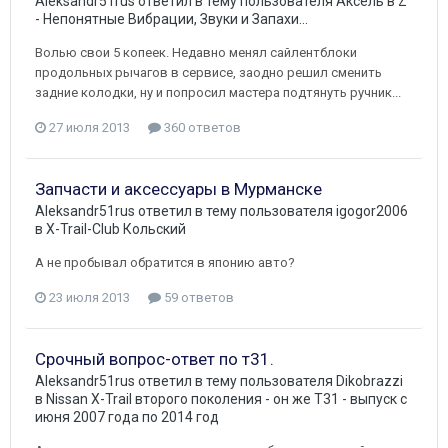
Aleksandr51rus
ответил в тему пользователя
Аксель
в
Z
- Непонятные Вибрации, Звуки и Запахи...
Волью свои 5 копеек. Недавно менял сайлентблоки
продольных рычагов в сервисе, заодно решил сменить
задние колодки, ну и попросил мастера подтянуть ручник...
27 июля 2013
360 ответов
Запчасти и аксессуары в Мурманске
Aleksandr51rus
ответил в тему пользователя
igogor2006
в
X-Trail-Club Кольский
А не пробывал обратится в японию авто?
23 июля 2013
59 ответов
Срочный вопрос-ответ по т31.
Aleksandr51rus
ответил в тему пользователя
Dikobrazzi
в
Nissan X-Trail второго поколения - он же Т31 - выпуск с
июня 2007 года по 2014 год