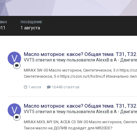
ВАН
ПОСЕЩЕНИЕ
011
1 августа
Масло моторное: какое? Общая тема. Т31, Т32
VVT5
ответил в тему пользователя
AlexxB
в
A - Двигат
MIRAX 5W-30 Масло моторное, Синтетическое, 5 л https://oz
Синтетическое, 5 л https://ozon.ru/t/ho3nvJf Изначально лил
1 июля
16448 ответов
Масло моторное: какое? Общая тема. Т31, Т32
VVT5
ответил в тему пользователя
AlexxB
в
A - Двигат
MIRAX MX9, API SN, ACEA C3 5W-30 Масло моторное, Синтетич
Такое масло на ДОЛИВ подойдет для MR20DE?