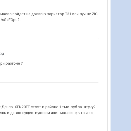
кое масло пойдет на долив в вариатор Т31 или лучше ZIC
/t/sSzEQpu?
ор
при разгоне ?
ь
Денсо IXEN20TT стоят в районе 1 тыс. руб за штуку?
ешь в давно существующем инет-магазине, что и за