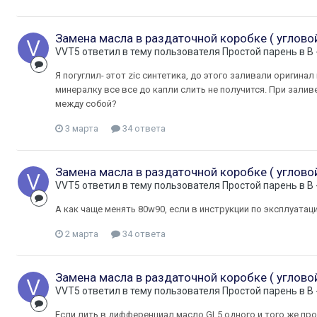
Замена масла в раздаточной коробке ( углово
VVT5
ответил в тему пользователя
Простой парень
в
B
Я погуглил- этот zic синтетика, до этого заливали оригина
минералку все все до капли слить не получится. При залив
между собой?
3 марта
34 ответа
Замена масла в раздаточной коробке ( углово
VVT5
ответил в тему пользователя
Простой парень
в
B
А как чаще менять 80w90, если в инструкции по эксплуатац
2 марта
34 ответа
Замена масла в раздаточной коробке ( углово
VVT5
ответил в тему пользователя
Простой парень
в
B
Если лить в дифференциал масло GL5 одного и того же пр