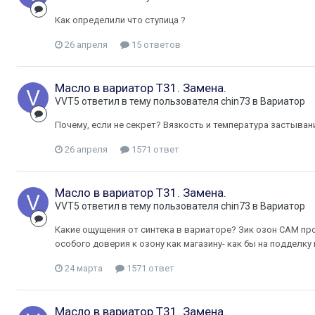
Как определили что ступица ?
26 апреля
15 ответов
Масло в вариатор Т31. Замена.
VVT5
ответил в тему пользователя
chin73
в
Вариатор
Почему, если не секрет? Вязкость и температура застыван
26 апреля
1571 ответ
Масло в вариатор Т31. Замена.
VVT5
ответил в тему пользователя
chin73
в
Вариатор
Какие ощущения от синтека в вариаторе? Зик озон САМ про
особого доверия к озону как магазину- как бы на подделку 
24 марта
1571 ответ
Масло в вариатор Т31. Замена.