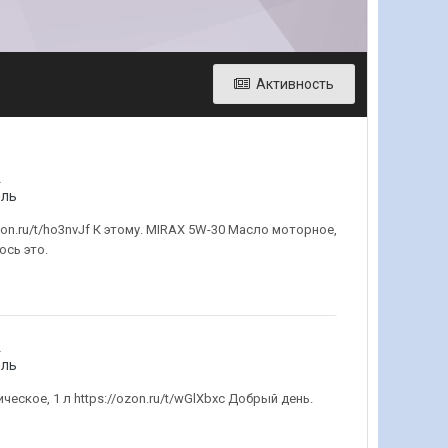
Активность
.
ель
on.ru/t/ho3nvJf К этому. MIRAX 5W-30 Масло моторное,
ось это.
.
ель
еское, 1 л https://ozon.ru/t/wGlXbxc Добрый день.