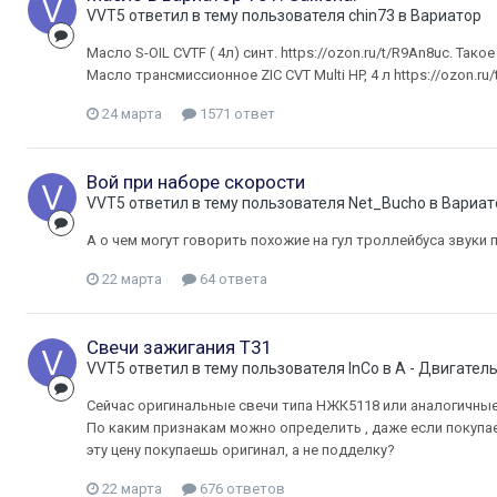
VVT5
ответил в тему пользователя
chin73
в
Вариатор
Масло S-OIL CVTF ( 4л) синт. https://ozon.ru/t/R9An8uc. Та
Масло трансмиссионное ZIС CVT Multi HP, 4 л https://ozon.ru
24 марта
1571 ответ
Вой при наборе скорости
VVT5
ответил в тему пользователя
Net_Bucho
в
Вариат
А о чем могут говорить похожие на гул троллейбуса звуки 
22 марта
64 ответа
Свечи зажигания Т31
VVT5
ответил в тему пользователя
InCo
в
A - Двигател
Сейчас оригинальные свечи типа НЖК5118 или аналогичные 
По каким признакам можно определить , даже если покупа
эту цену покупаешь оригинал, а не подделку?
22 марта
676 ответов