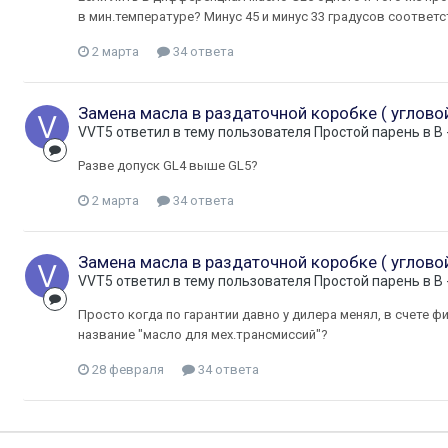
в мин.температуре? Минус 45 и минус 33 градусов соответ
2 марта
34 ответа
Замена масла в раздаточной коробке ( углово
VVT5
ответил в тему пользователя
Простой парень
в
B
Разве допуск GL4 выше GL5?
2 марта
34 ответа
Замена масла в раздаточной коробке ( углово
VVT5
ответил в тему пользователя
Простой парень
в
B
Просто когда по гарантии давно у дилера менял, в счете 
название "масло для мех.трансмиссий"?
28 февраля
34 ответа