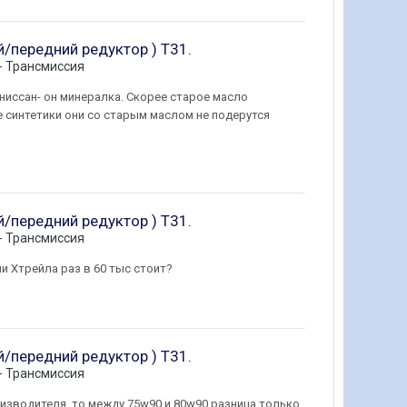
й/передний редуктор ) Т31.
 - Трансмиссия
л ниссан- он минералка. Скорее старое масло
е синтетики они со старым маслом не подерутся
й/передний редуктор ) Т31.
 - Трансмиссия
ии Хтрейла раз в 60 тыс стоит?
й/передний редуктор ) Т31.
 - Трансмиссия
оизводителя, то между 75w90 и 80w90 разница только