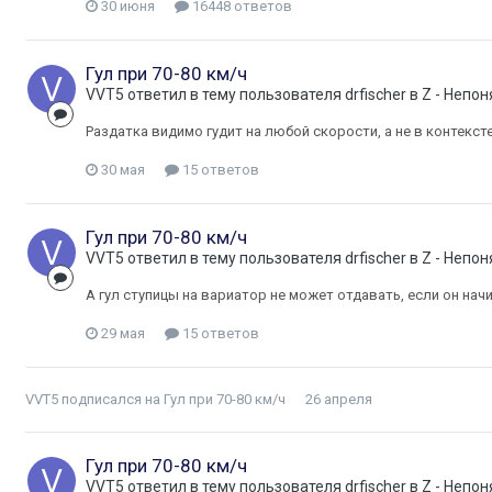
30 июня
16448 ответов
Гул при 70-80 км/ч
VVT5
ответил в тему пользователя
drfischer
в
Z - Непон
Раздатка видимо гудит на любой скорости, а не в контексте
30 мая
15 ответов
Гул при 70-80 км/ч
VVT5
ответил в тему пользователя
drfischer
в
Z - Непон
А гул ступицы на вариатор не может отдавать, если он начи
29 мая
15 ответов
VVT5
подписался на
Гул при 70-80 км/ч
26 апреля
Гул при 70-80 км/ч
VVT5
ответил в тему пользователя
drfischer
в
Z - Непон