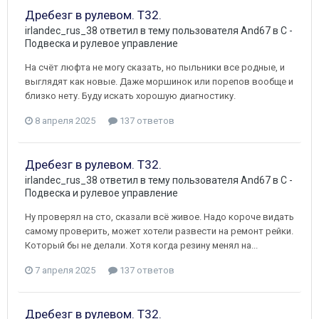
Дребезг в рулевом. Т32.
irlandec_rus_38
ответил в тему пользователя
And67
в
C -
Подвеска и рулевое управление
На счёт люфта не могу сказать, но пыльники все родные, и
выглядят как новые. Даже моршинок или порепов вообще и
близко нету. Буду искать хорошую диагностику.
8 апреля 2025
137 ответов
Дребезг в рулевом. Т32.
irlandec_rus_38
ответил в тему пользователя
And67
в
C -
Подвеска и рулевое управление
Ну проверял на сто, сказали всё живое. Надо короче видать
самому проверить, может хотели развести на ремонт рейки.
Который бы не делали. Хотя когда резину менял на...
7 апреля 2025
137 ответов
Дребезг в рулевом. Т32.