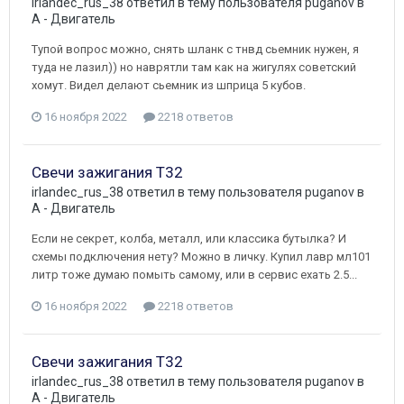
irlandec_rus_38
ответил в тему пользователя
puganov
в
A - Двигатель
Тупой вопрос можно, снять шланк с тнвд сьемник нужен, я
туда не лазил)) но наврятли там как на жигулях советский
хомут. Видел делают сьемник из шприца 5 кубов.
16 ноября 2022
2218 ответов
Свечи зажигания Т32
irlandec_rus_38
ответил в тему пользователя
puganov
в
A - Двигатель
Если не секрет, колба, металл, или классика бутылка? И
схемы подключения нету? Можно в личку. Купил лавр мл101
литр тоже думаю помыть самому, или в сервис ехать 2.5...
16 ноября 2022
2218 ответов
Свечи зажигания Т32
irlandec_rus_38
ответил в тему пользователя
puganov
в
A - Двигатель