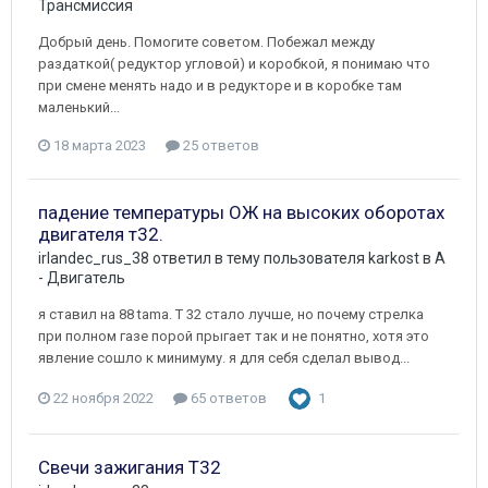
Трансмиссия
Добрый день. Помогите советом. Побежал между
раздаткой( редуктор угловой) и коробкой, я понимаю что
при смене менять надо и в редукторе и в коробке там
маленький...
18 марта 2023
25 ответов
падение температуры ОЖ на высоких оборотах
двигателя т32.
irlandec_rus_38
ответил в тему пользователя
karkost
в
A
- Двигатель
я ставил на 88 tama. T 32 стало лучше, но почему стрелка
при полном газе порой прыгает так и не понятно, хотя это
явление сошло к минимуму. я для себя сделал вывод...
22 ноября 2022
65 ответов
1
Свечи зажигания Т32