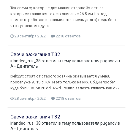
Так свечи rv, которые для машин старше 3з лет, за
которыми ганяются тоже в описание 26.5 мм Но ведь
заметьте работаю и оказывается очень долго) ведь бош
что тут рекомендуют...
28 сентября 2022
2218 ответов
Свечи зажигания Т32
irlandec_rus_38
ответил в тему пользователя
puganov
в
A - Двигатель
Ixeh22tt стоят от старого хозяина оказывается у меня,
пробег уже 93 тыс. Км. И это только на них. Общий пробег
куда больше. Mr 20 dd. 4 wd. Решил залезть глянуть как они...
28 сентября 2022
2218 ответов
Свечи зажигания Т32
irlandec_rus_38
ответил в тему пользователя
puganov
в
A - Двигатель