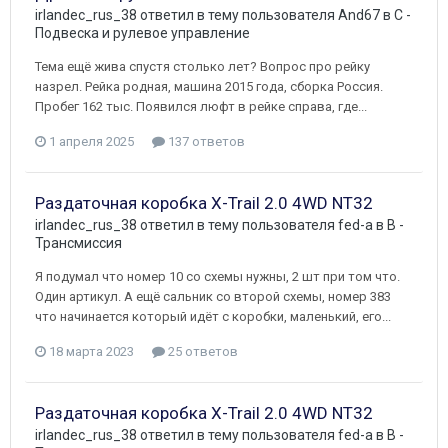
irlandec_rus_38
ответил в тему пользователя
And67
в
C -
Подвеска и рулевое управление
Тема ещё жива спустя столько лет? Вопрос про рейку
назрел. Рейка родная, машина 2015 года, сборка Россия.
Пробег 162 тыс. Появился люфт в рейке справа, где...
1 апреля 2025
137 ответов
Раздаточная коробка X-Trail 2.0 4WD NT32
irlandec_rus_38
ответил в тему пользователя
fed-a
в
B -
Трансмиссия
Я подумал что номер 10 со схемы нужны, 2 шт при том что.
Один артикул. А ещё сальник со второй схемы, номер 383
что начинается который идёт с коробки, маленький, его...
18 марта 2023
25 ответов
Раздаточная коробка X-Trail 2.0 4WD NT32
irlandec_rus_38
ответил в тему пользователя
fed-a
в
B -