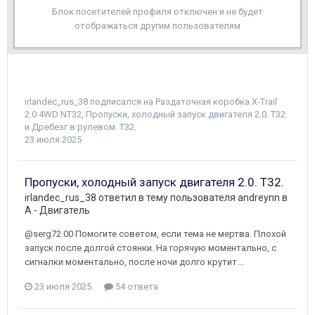
Блок посетителей профиля отключен и не будет
отображаться другим пользователям
irlandec_rus_38
подписался на
Раздаточная коробка X-Trail
2.0 4WD NT32
,
Пропуски, холодный запуск двигателя 2.0. Т32.
и
Дребезг в рулевом. Т32.
23 июля 2025
Пропуски, холодный запуск двигателя 2.0. Т32.
irlandec_rus_38
ответил в тему пользователя
andreynn
в
A - Двигатель
@serg72.00 Помогите советом, если тема не мертва. Плохой
запуск после долгой стоянки. На горячую моментально, с
сигналки моментально, после ночи долго крутит...
23 июля 2025
54 ответа