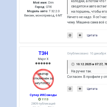
колодки, а потом что
Моё имя:
Dim
сводятся и авто встае
Город:
СПб
Модель авто:
Т 32 2.0
на поршень, чтобы его
бензин, монопривод, 6 МТ
Ничего не надо. Я се1час
чему. Машина сама всё с
Цитата
ТЭН
Опубликовано:
10 декабря
Major X
10.12.2025 в 07:27,
7
На ручке так.
Согласен. В профиле у 
Цитата
Супер ИКСоводы
1113
2809 публикаций