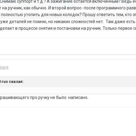
? Снимаю суппорт и т.д.? А зажигание остается включенным? Ведь 
т на ручник, как обычно. И второй вопрос- после программного ра
 полностью утопить для новых колодок? Прошу ответить тем, кто эт
 уже деталей не помню, но никаких сложностей нет. Там даже есть 
делает в процессе снятия и постановки на ручник. Только первое
 2025
8 rus
сказал:
спрашивающего про ручку не было написано.