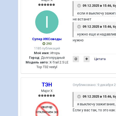
09.12.2025 в 15:46,
t
если я выключу зажига
не встанет
09.12.2025 в 15:46,
t
нужно еще и надавлив
Супер ИКСоводы
нужно
293
1185 публикаций
Моё имя:
Игорь
Город:
Долгопрудный
Цитата
Модель авто:
X-Trail 2.5 LE
Top T32 restyl
ТЭН
Опубликовано:
9 декабря 
Major X
09.12.2025 в 15:46,
t
я выключу зажигание, 
Если у вас так, то это ка