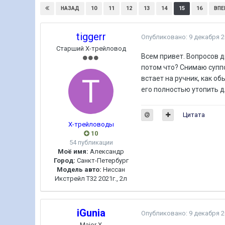
10
11
12
13
14
15
16
НАЗАД
ВПЕ
tiggerr
Опубликовано:
9 декабря 
Старший Х-трейловод
Всем привет. Вопросов д
потом что? Снимаю суппо
встает на ручник, как о
его полностью утопить д
Цитата
Х-трейловоды
10
54 публикации
Моё имя:
Александр
Город:
Санкт-Петербург
Модель авто:
Ниссан
Икстрейл Т32 2021г., 2л
iGunia
Опубликовано:
9 декабря 
Major X