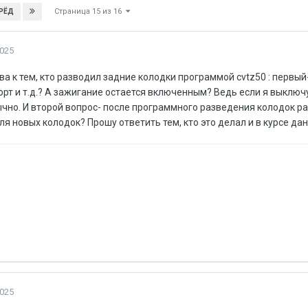
Страница 15 из 16
РЁД
2025
ва к тем, кто разводил задние колодки программой cvtz50 : первы
рт и т.д.? А зажигание остается включенным? Ведь если я выключ
бычно. И второй вопрос- после программного разведения колодок 
ля новых колодок? Прошу ответить тем, кто это делал и в курсе да
2025