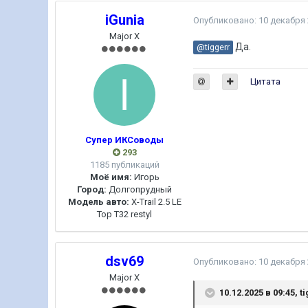
iGunia
Опубликовано:
10 декабря
Major X
Да.
@tiggerr
Цитата
Супер ИКСоводы
293
1185 публикаций
Моё имя:
Игорь
Город:
Долгопрудный
Модель авто:
X-Trail 2.5 LE
Top T32 restyl
dsv69
Опубликовано:
10 декабря
Major X
10.12.2025 в 09:45,
t