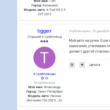
Моё имя:
ТЭН
Город:
Балашиха
Модель авто:
X-Trail t32 2.5
CVT 2015
tiggerr
Опубликовано:
10 декабря
Старший Х-трейловод
Мой авто на ручке. Если
зажигание, утапливаю по
делаю с другой стороны 
Цитата
Х-трейловоды
10
54 публикации
Моё имя:
Александр
Город:
Санкт-Петербург
Модель авто:
Ниссан
Икстрейл Т32 2021г., 2л