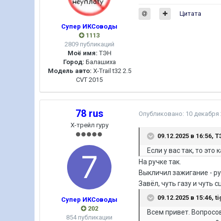
Цитата
Супер ИКСоводы
1113
2809 публикаций
Моё имя:
ТЭН
Город:
Балашиха
Модель авто:
X-Trail t32 2.5
CVT 2015
78 rus
Опубликовано:
10 декабря
Х-трейл гуру
09.12.2025 в 16:56,
Т
Если у вас так, то это
На ручке так.
Выкличил зажигание - р
Завёл, чуть газу и чуть
09.12.2025 в 15:46,
t
Супер ИКСоводы
202
Всем привет. Вопросо
854 публикации