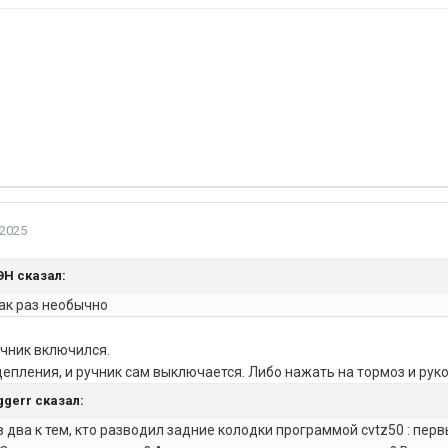
 2025
ЭН
сказал:
 как раз необычно
учник включился.
 сцепления, и ручник сам выключается. Либо нажать на тормоз и рук
iggerr
сказал:
в два к тем, кто разводил задние колодки программой cvtz50 : пе