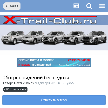
E - Кузов
Обогрев сидений без седока
Автор:
Alexei.Vukolov
,
9 декабря 2013
в
E - Кузов
Обогрев сидений
Ответить в тему