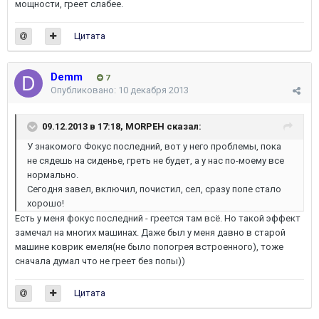
мощности, греет слабее.
Цитата
Demm
7
Опубликовано:
10 декабря 2013
09.12.2013 в 17:18, MORPEH сказал:
У знакомого Фокус последний, вот у него проблемы, пока
не сядешь на сиденье, греть не будет, а у нас по-моему все
нормально.
Сегодня завел, включил, почистил, сел, сразу попе стало
хорошо!
Есть у меня фокус последний - греется там всё. Но такой эффект
замечал на многих машинах. Даже был у меня давно в старой
машине коврик емеля(не было попогрея встроенного), тоже
сначала думал что не греет без попы))
Цитата