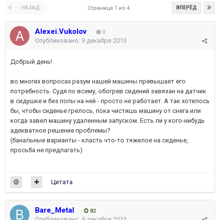
НАЗАД
ВПЕРЁД
Страница 1 из 4
Alexei.Vukolov
0
Опубликовано:
9 декабря 2013
Добрый день!
во многих вопросах разум нашей машины превышает его
потребность. Судя по всему, обогрев сидений завязан на датчик
в сидушке и без попы на ней - просто не работает. А так хотелось
бы, чтобы сиденье грелось, пока чистишь машину от снега или
когда завел машину удаленным запуском. Есть ли у кого-нибудь
адекватное решение проблемы?
(банальные варианты - класть что-то тяжелое на сиденье,
просьба не предлагать)
Цитата
Bare_Metal
82
Опубликовано:
9 декабря 2013