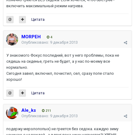
включить максимальный режим нагрева.
Цитата
MORPEH
4
Опубликовано:
9 декабря 2013
У знакомого Фокус последний, вот у него проблемы, пока не
сядешь на сиденье, греть не будет, а у нас по-моему все
нормально.
Сегодня завел, включил, почистил, сел, сразу попе стало
хорошо!
Цитата
Ale_ks
211
Опубликовано:
9 декабря 2013
подержу мерзлопопых) не греется без седока. каждую зиму
начинаю с надеждой - а вдруг пока чищу нагреется?! ХРЕН!!!