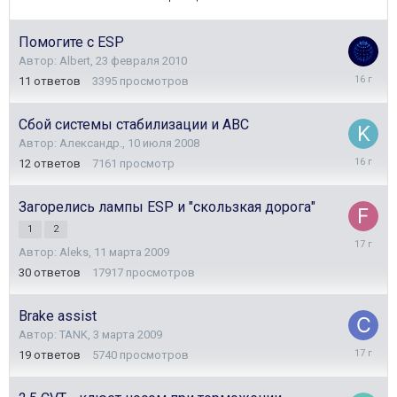
Помогите с ESP
Автор:
Albert
,
23 февраля 2010
25
11
ответов
3395
просмотров
февраля
2010
Сбой системы стабилизации и АВС
Автор:
Александр.
,
10 июля 2008
3
12
ответов
7161
просмотр
сентябр
2009
Загорелись лампы ESP и "скользкая дорога"
1
2
21
Автор:
Aleks
,
11 марта 2009
июля
2009
30
ответов
17917
просмотров
Brake assist
Автор:
TANK
,
3 марта 2009
20
19
ответов
5740
просмотров
марта
2009