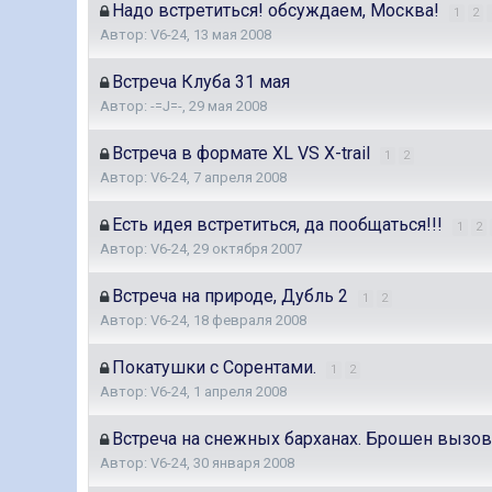
Надо встретиться! обсуждаем, Москва!
1
2
Автор:
V6-24
,
13 мая 2008
Встреча Клуба 31 мая
Автор:
-=J=-
,
29 мая 2008
Встреча в формате XL VS X-trail
1
2
Автор:
V6-24
,
7 апреля 2008
Есть идея встретиться, да пообщаться!!!
1
2
Автор:
V6-24
,
29 октября 2007
Встреча на природе, Дубль 2
1
2
Автор:
V6-24
,
18 февраля 2008
Покатушки с Сорентами.
1
2
Автор:
V6-24
,
1 апреля 2008
Встреча на снежных барханах. Брошен вызо
Автор:
V6-24
,
30 января 2008