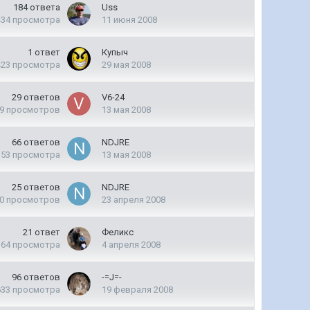
184
ответа
Uss
434
просмотра
11 июня 2008
1
ответ
Купыч
423
просмотра
29 мая 2008
29
ответов
V6-24
9
просмотров
13 мая 2008
66
ответов
NDJRE
153
просмотра
13 мая 2008
25
ответов
NDJRE
0
просмотров
23 апреля 2008
21
ответ
Феликс
164
просмотра
4 апреля 2008
96
ответов
-=J=-
633
просмотра
19 февраля 2008