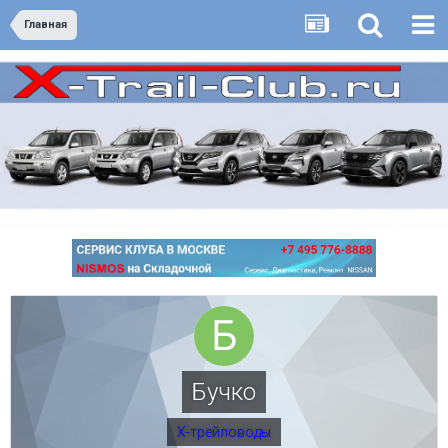
Главная
Бучко
Х-трейловоды