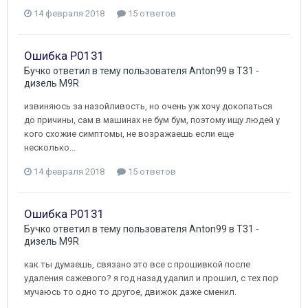
14 февраля 2018
15 ответов
Ошибка P0131
Бучко
ответил в тему пользователя
Anton99
в
T31 -
дизель M9R
извиняюсь за назойливость, но очень уж хочу докопаться
до причины, сам в машинах не бум бум, поэтому ищу людей у
кого схожие симптомы, не возражаешь если еще
несколько...
14 февраля 2018
15 ответов
Ошибка P0131
Бучко
ответил в тему пользователя
Anton99
в
T31 -
дизель M9R
как ты думаешь, связано это все с прошивкой после
удаления сажевого? я год назад удалил и прошил, с тех пор
мучаюсь то одно то другое, движок даже сменил.