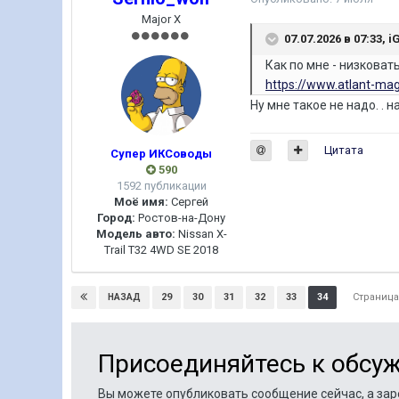
Major X
07.07.2026 в 07:33,
i
Как по мне - низковат
https://www.atlant-ma
Ну мне такое не надо. .
Цитата
Супер ИКСоводы
590
1592 публикации
Моё имя:
Сергей
Город:
Ростов-на-Дону
Модель авто:
Nissan X-
Trail T32 4WD SE 2018
Страница
29
30
31
32
33
34
НАЗАД
Присоединяйтесь к обсу
Вы можете опубликовать сообщение сейчас, а заре