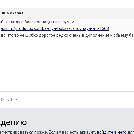
Gunia
сказал:
ый, я кладу в бокс полноценные сумки
gazin.ru/products/sumka-dlya-boksa-osnovnaya-art-8568
 надо что то не шибко дорогое редко очень в дополнение к обьему б
 34 из 34
ждению
гистрироваться позже. Если у вас есть аккаунт,
войдите в него
для