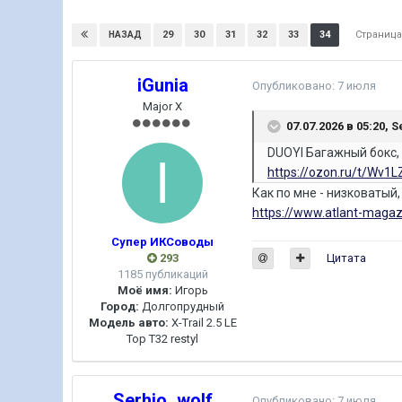
Страница
29
30
31
32
33
34
НАЗАД
iGunia
Опубликовано:
7 июля
Major X
07.07.2026 в 05:20,
S
DUOYI Багажный бокс, 
https://ozon.ru/t/Wv1L
Как по мне - низковатый
https://www.atlant-magaz
Супер ИКСоводы
293
Цитата
1185 публикаций
Моё имя:
Игорь
Город:
Долгопрудный
Модель авто:
X-Trail 2.5 LE
Top T32 restyl
Serhio_wolf
Опубликовано:
7 июля