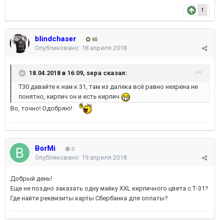
1
blindchaser
65
Опубликовано:
18 апреля 2018
18.04.2018 в 16:09,
sepa
сказал:
Т30 давайте к нам к 31, там из далека всё равно нехрена не
понятно, кирпич он и есть кирпич.
Во, точно! Одобряю!
BorMi
0
Опубликовано:
19 апреля 2018
Добрый день!
Еще не поздно заказать одну майку XXL кирпичного цвета с Т-31?
Где найти реквизиты карты Сбербанка для оплаты?