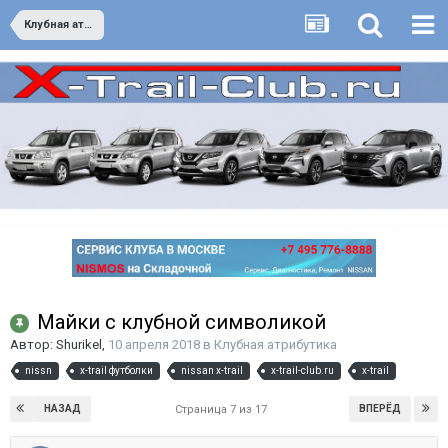
Клубная атрибутика
Майки с клубной символикой
Автор:
Shurikel
,
10 апреля 2018
в
Клубная атрибутика
nissn
x-trail футболки
nissan x-trail
x-trail-club.ru
x-trail
НАЗАД
ВПЕРЁД
Страница 7 из 17