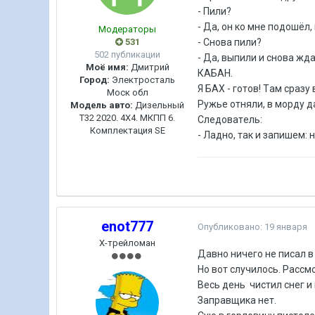
- Пили?
- Дa, он ко мне подошёл,
Модераторы
531
- Cнoвa пили?
502 публикации
- Дa, выпили и cнoвa ждa
Моё имя:
Дмитрий
КАБАН.
Город:
Электросталь
Я БAX - гoтoв! Тaм cpaзу 
Моск обл
Pужьe oтняли, в мopду дa
Модель авто:
Дизельный
Т32 2020. 4Х4. МКПП 6.
Cлeдoвaтeль:
Комплектация SE
- Лaднo, тaк и зaпишeм:
enot777
Опубликовано:
19 января
Х-трейломан
Давно ничего не писал в
Но вот случилось. Рассм
Весь день чистил снег и
Заправщика нет.