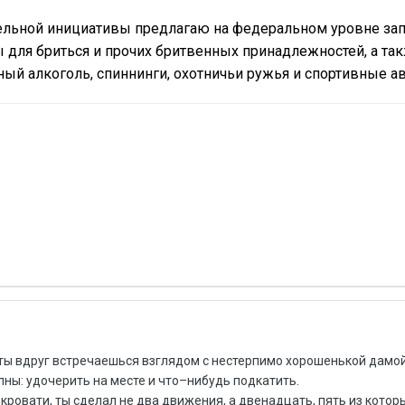
ельной инициативы предлагаю на федеральном уровне зап
 для бриться и прочих бритвенных принадлежностей, а та
ный алкоголь, спиннинги, охотничьи ружья и спортивные ав
о ты вдруг встречаешься взглядом с нестерпимо хорошенькой дамой
ы: удочерить на месте и что–нибудь подкатить.
 кровати, ты сделал не два движения, а двенадцать, пять из которы