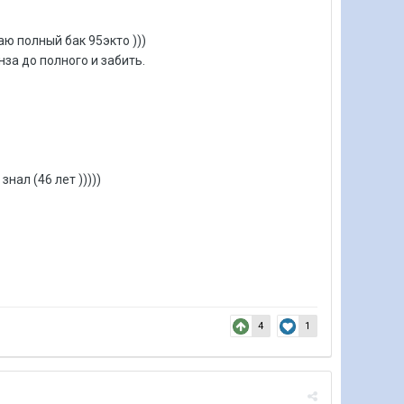
ю полный бак 95экто )))
нза до полного и забить.
нал (46 лет )))))
4
1