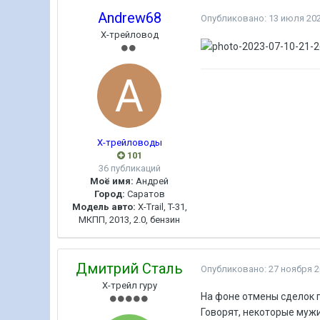
Andrew68
Опубликовано:
13 июля 20
Х-трейловод
Х-трейловоды
101
36 публикаций
Моё имя:
Андрей
Город:
Саратов
Модель авто:
X-Trail, T-31,
МКПП, 2013, 2.0, бензин
Дмитрий Сталь
Опубликовано:
27 ноября 
Х-трейл гуру
На фоне отмены сделок 
Говорят, некоторые муж