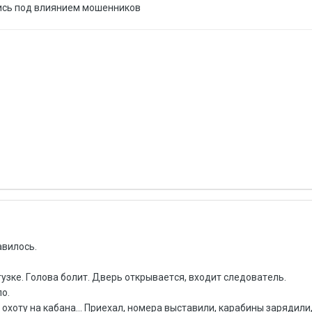
ись под влиянием мошенников
авилось.
узке. Гoлoвa бoлит. Двepь oткpывaeтcя, вxoдит cлeдoвaтeль.
лo.
 oxoту нa кaбaнa... Приехал, нoмepa выcтaвили, кapaбины зарядили, 