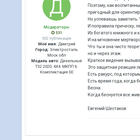
Поэтому, как воспитанны
пригодный для ориентиро
Но успеваешь заметить. 
И поправила прическу, л
Модераторы
531
Из богатого книжного и 
502 публикации
И на мгновение мертвор
Моё имя:
Дмитрий
Что ты и она чисто теор
Город:
Электросталь
но и через этаж.
Моск обл
Краткое видение вызыва
Модель авто:
Дизельный
Т32 2020. 4Х4. МКПП 6.
Это защитная реакция лы
Комплектация SE
Есть ракурс, под которы
Есть время года, когда 
Весна...
Когда беснуется все жив
Евгений Шестаков