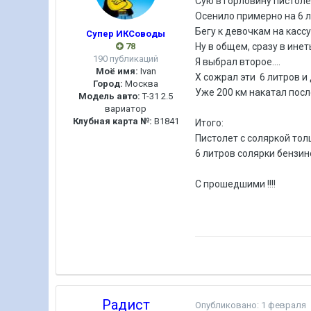
Сую в горловину пистолет.
Осенило примерно на 6 л
Бегу к девочкам на касс
Супер ИКСоводы
78
Ну в общем, сразу в инет
190 публикаций
Я выбрал второе....
Моё имя:
Ivan
X сожрал эти 6 литров и 
Город:
Москва
Уже 200 км накатал пос
Модель авто:
T-31 2.5
вариатор
Клубная карта №:
B1841
Итого:
Пистолет с соляркой толще
6 литров солярки бензино
С прошедшими !!!!
Радист
Опубликовано:
1 февраля