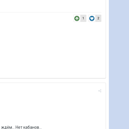
1
2
ждём... Нeт кaбaнoв...