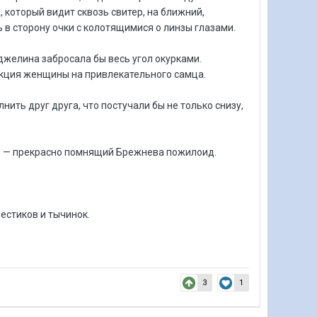
 который видит сквозь свитер, на ближний,
 в сторону очки с колотящимися о линзы глазами.
джелина забросала бы весь угол окурками.
еакция женщины на привлекательного самца.
ить друг друга, что постучали бы не только снизу,
 ты — прекрасно помнящий Брежнева пожилоид.
пестиков и тычинок.
3
1