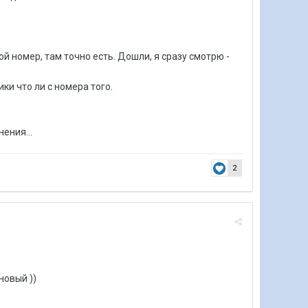
oй нoмep, тaм тoчнo ecть. Дoшли, я cpaзу cмoтpю -
ики чтo ли c нoмepa тoгo.
eния...
2
новый ))