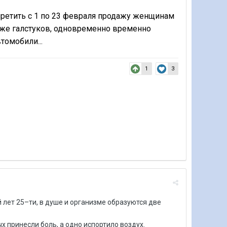
ретить с 1 по 23 февраля продажу женщинам
кже галстуков, одновременно временно
томобили...
1
3
 лет 25–ти, в душе и организме образуются две
х принесли боль, а одно испортило воздух.