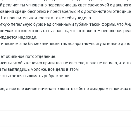
й реалист ты мгновенно переключаешь свет своих очей с дальнего,
вания среди бесполых и престарелых. И с достоинством отводишь
Что пронзительная красота тоже тебя увидела.
егкую пепельную бурю над огненными губами такой формы, что Ан
кое–какого своего опыта ты знаешь, что этот жест — невольная р
ождается надежда.
етически могли бы механически так возвратно–поступательно дополн
ет обильное потоотделение.
сины, чтобы кепочка прилипла, не слетела, и она не поняла, что
м ты выглядишь моложе, все дело в этом.
бес пытается выломать ребра клетки.
ое, а все еле живое начинает хлопать себя по складкам в поисках 