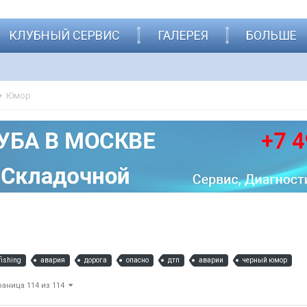
КЛУБНЫЙ СЕРВИС
ГАЛЕРЕЯ
БОЛЬШЕ
Юмор
fishing
авария
дорога
опасно
дтп
аварии
черный юмор
раница 114 из 114