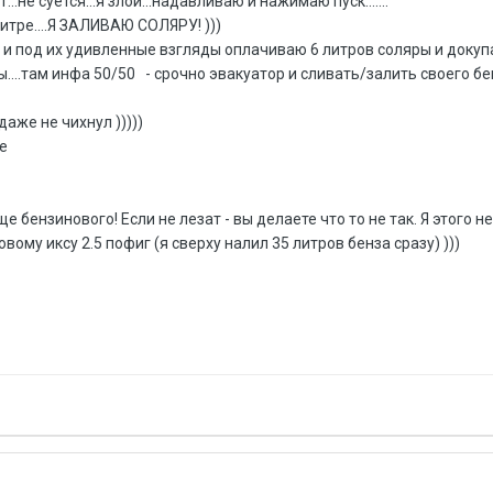
..не суется...я злой...надавливаю и нажимаю пуск.......
итре....Я ЗАЛИВАЮ СОЛЯРУ! )))
у и под их удивленные взгляды оплачиваю 6 литров соляры и докупа
ы....там инфа 50/50 - срочно эвакуатор и сливать/залить своего бе
даже не чихнул )))))
ле
 бензинового! Если не лезат - вы делаете что то не так. Я этого не з
вому иксу 2.5 пофиг (я сверху налил 35 литров бенза сразу) )))