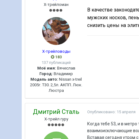
Х-трейломан
В качестве
законодат
мужских носков, пены
снизить цены на элит
Х-трейловоды
183
137 публикаций
Моё имя:
Вячеслав
Город:
Владимир
Модель авто:
Nissan x-treil
2005г. Т30. 2,5л. АКПП. Люк.
Люстра
Дмитрий Сталь
Опубликовано:
15 апреля
Х-трейл гуру
Когда тебе 53, и в метр
взаимоисключающие волн
Вставая сегодня утром с