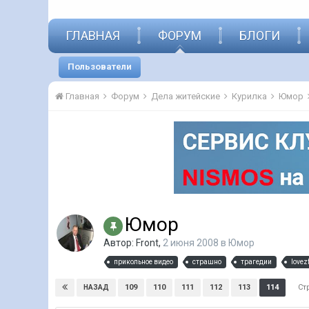
ГЛАВНАЯ
ФОРУМ
БЛОГИ
Пользователи
Главная
Форум
Дела житейские
Курилка
Юмор
Юмор
Автор:
Front
,
2 июня 2008
в
Юмор
прикольное видео
страшно
трагедии
lovez
Ст
109
110
111
112
113
114
НАЗАД