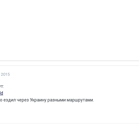
 2015
т:
dd
то ездил через Украину разными маршрутами.