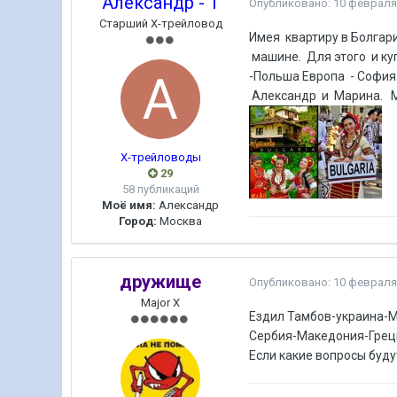
Александр - 1
Опубликовано:
10 февраля
Старший Х-трейловод
Имея квартиру в Болгар
машине. Для этого и к
-Польша Европа - София
Александр и Марина. М
Х-трейловоды
29
58 публикаций
Моё имя:
Александр
Город:
Москва
дружище
Опубликовано:
10 февраля
Major X
Ездил Тамбов-украина-М
Сербия-Македония-Грец
Если какие вопросы буду