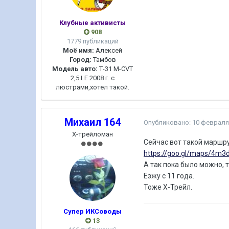
Клубные активисты
908
1779 публикаций
Моё имя:
Алексей
Город:
Тамбов
Модель авто:
Т-31 M-CVT
2,5 LE 2008 г. с
люстрами,хотел такой.
Михаил 164
Опубликовано:
10 февраля
Х-трейломан
Сейчас вот такой маршру
https://goo.gl/maps/4m3
А так пока было можно, 
Езжу с 11 года.
Тоже Х-Трейл.
Супер ИКСоводы
13