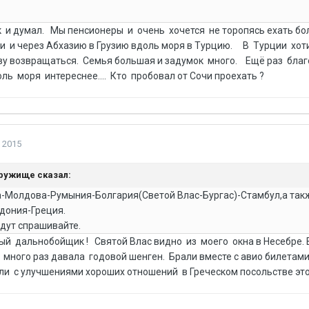
к и думал. Мы пенсионеры и очень хочется не торопясь ехать бо
и и через Абхазию в Грузию вдоль моря в Турцию. В Турции хот
кву возвращаться. Семья большая и задумок много. Ещё раз бла
ль моря интереснее.... Кто пробовал от Сочи проехать ?
 2015
 дружище сказал:
а-Молдова-Румыния-Болгария(Светой Влас-Бургас)-Стамбул,а так
дония-Греция.
удут спрашивайте.
й дальнобойщик ! Святой Влас видно из моего окна в Несебре. 
 много раз давала годовой шенген. Брали вместе с авио билетами
и с улучшениями хороших отношений в Греческом посольстве это