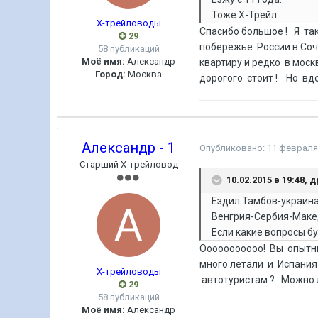
Тоже Х-Трейл.
Х-трейловоды
Спасибо большое ! Я та
29
побережье России в Соч
58 публикаций
Моё имя:
Александр
квартиру и редко в мос
Город:
Москва
дорогого стоит ! Но вдо
Александр - 1
Опубликовано:
11 февраля
Старший Х-трейловод
10.02.2015 в 19:48,
Ездил Тамбов-украин
Венгрия-Сербия-Маке
Если какие вопросы б
Ооооооооооо! Вы опытны
много летали и Испания
Х-трейловоды
автотуристам ? Можно л
29
58 публикаций
Моё имя:
Александр