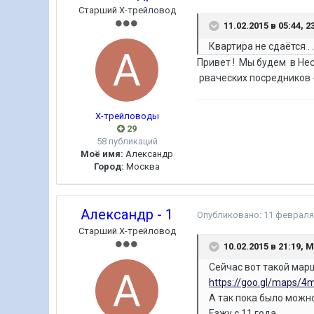
Старший Х-трейловод
11.02.2015 в 05:44, 
Квартира не сдаётся . 
Привет ! Мы будем в Не
рваческих посредников 
Х-трейловоды
29
58 публикаций
Моё имя:
Александр
Город:
Москва
Александр - 1
Опубликовано:
11 февраля
Старший Х-трейловод
10.02.2015 в 21:19, 
Сейчас вот такой мар
https://goo.gl/maps/4
А так пока было можн
Езжу с 11 года.