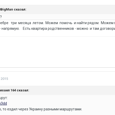
23BigMan сказал:
.?
себре три месяца летом. Можем помочь и найти рядом. Можем по
- напрямую. Есть квартира родственников - можно и там догово
 2015
Михаил 164 сказал:
шрут:
m3dd
о, то ездил через Украину разными маршрутами.