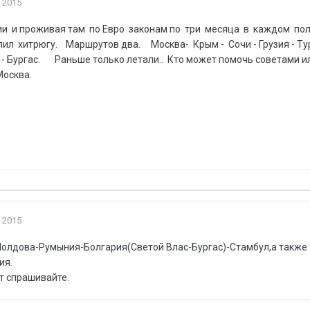
 2015
ии и проживая там по Евро законам по три месяца в каждом пол
упил хитрюгу. Маршрутов два. Москва- Крым - Сочи - Грузия -
 - Бургас. Раньше только летали.. Кто может помочь советами ил
осква.
 2015
олдова-Румыния-Болгария(Светой Влас-Бургас)-Стамбул,а также
ия.
т спрашивайте.