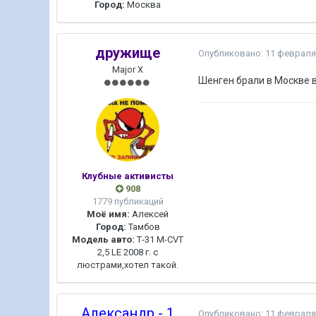
Город:
Москва
дружище
Опубликовано:
11 февраля
Major X
Шенген брали в Москве в
Клубные активисты
908
1779 публикаций
Моё имя:
Алексей
Город:
Тамбов
Модель авто:
Т-31 M-CVT
2,5 LE 2008 г. с
люстрами,хотел такой.
Александр - 1
Опубликовано:
11 февраля