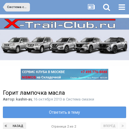
Система смазки
Горит лампочка масла
Автор:
kashin-av
,
16 октября 2013
в
Система смазки
Ответить в тему
НАЗАД
ВПЕРЁД
Страница 2 из 2