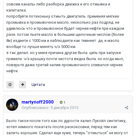
совсем каналы либо разборка движка и его отмывка и
капиталка.
попробуйте потихоньку отмыть двигатель. применяя мягкие
промывка и промывочное масло. несколько раз подряд. не
удивлюсь что и промывочное будет чернее нефти при каждом
разе. потом льете масло в большим щелочным числом (более
8и) ездиете с 1000 км и наблюдаете как темнеет. да, и масло
вообще то лучше менять ч/з 5000 км.
я так делал. но у меня причина другая была. цепь при запуске
гремела. ч/з крышку почти чистота видна была. но когда мыл,
поверьте даже третий залив промывочного сливался чернее
нефти.
Цитата
martynoff2000
1
Опубликовано:
9 декабря 2015
Было такое после того как по дурости залил Лукойл синтетику,
хотел немного покатать после раскоксовки, перед тем как
залить хорошее. Сделал еще хуже, теперь "отмыться" не могу от