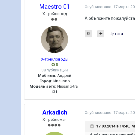
Maestro 01
Опубликовано:
17 марта 20
Х-трейловод
А объясните пожалуйста 
Цитата
Х-трейловоды
5
38 публикаций
Моё имя:
Андрей
Город:
Иваново
Модель авто:
Nissan x-trail
t31
Arkadich
Опубликовано:
17 марта 20
Х-трейломан
17.03.2014 в 14:40, 
А объясните пожалуйс