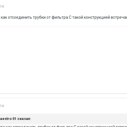
14
как отсоединить трубки от фильтра.С такой конструкцией встреч
14
Maestro 01 сказал:
та как отсоединить трубки от фильтра.С такой конструкцией встр