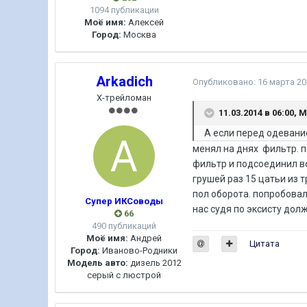
1094 публикации
Моё имя:
Алексей
Город:
Москва
Arkadich
Опубликовано:
16 марта 20
Х-трейломан
11.03.2014 в 06:00, 
А если перед одевани
менял на днях фильтр. п
фильтр и подсоединил вс
грушей раз 15 цатьи из 
пол оборота. попробовал
Супер ИКСоводы
нас судя по эксисту долж
66
490 публикаций
Моё имя:
Андрей
Цитата
Город:
Иваново-Родники
Модель авто:
дизель 2012
серый с люстрой