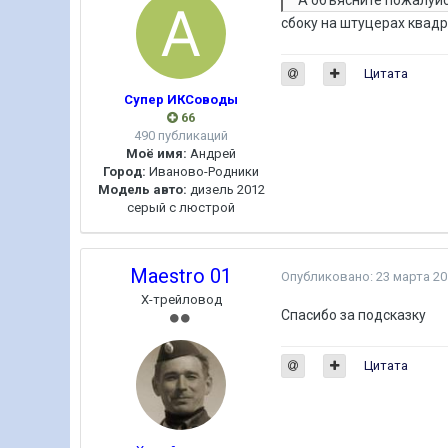
сбоку на штуцерах квадр
Цитата
Супер ИКСоводы
66
490 публикаций
Моё имя:
Андрей
Город:
Иваново-Родники
Модель авто:
дизель 2012
серый с люстрой
Maestro 01
Опубликовано:
23 марта 20
Х-трейловод
Спасибо за подсказку
Цитата