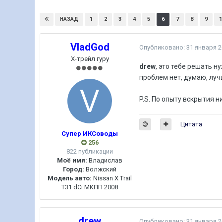
1
2
3
4
5
6
7
8
9
1
НАЗАД
VladGod
Опубликовано:
31 января 
Х-трейл гуру
drew
,
это тебе решать ну
проблем нет, думаю, луч
P.S. По опыту вскрытия 
Цитата
Супер ИКСоводы
256
822 публикации
Моё имя:
Владислав
Город:
Волжский
Модель авто:
Nissan X Trail
T31 dCi МКПП 2008
drew
Опубликовано:
31 января 