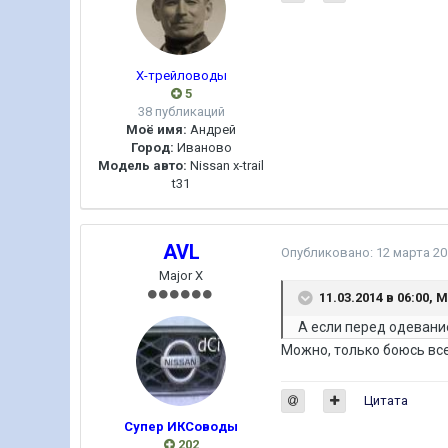
Х-трейловоды
5
38 публикаций
Моё имя:
Андрей
Город:
Иваново
Модель авто:
Nissan x-trail
t31
AVL
Опубликовано:
12 марта 20
Major X
11.03.2014 в 06:00, 
А если перед одевани
Можно, только боюсь все
Цитата
Супер ИКСоводы
202