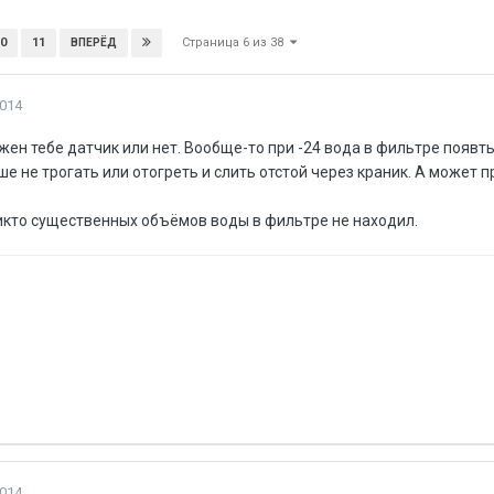
Страница 6 из 38
0
11
ВПЕРЁД
2014
жен тебе датчик или нет. Вообще-то при -24 вода в фильтре появт
ше не трогать или отогреть и слить отстой через краник. А может 
никто существенных объёмов воды в фильтре не находил.
2014