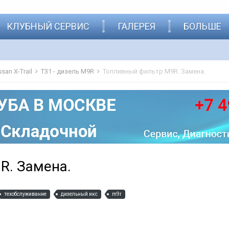
КЛУБНЫЙ СЕРВИС
ГАЛЕРЕЯ
БОЛЬШЕ
san X-Trail
T31 - дизель M9R
Топливный фильтр M9R. Замена.
R. Замена.
техобслуживание
дизельный икс
m9r