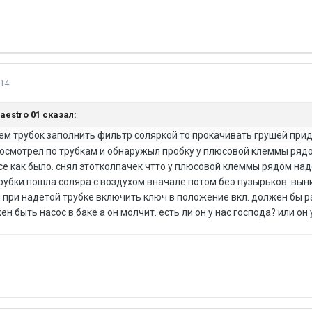
14
Maestro 01 сказал:
ем трубок заполнить фильтр соляркой то прокачивать грушей прид
осмотрел по трубкам и обнаружыл пробку у плюсовой клеммы рядом
е как было. снял этотколпачек чтто у плюсовой клеммы рядом наде
трубки пошла соляра с воздухом вначале потом беэ пузырьков. вын
 при надетой трубке включить ключ в положение вкл. должен бы ра
ен быть насос в баке а он молчит. есть ли он у нас господа? или он