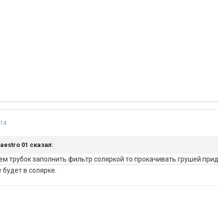
14
Maestro 01 сказал:
ем трубок заполнить фильтр соляркой то прокачивать грушей при
 будет в солярке.