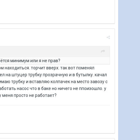
ётся минимум или я не прав?
 находиться. торчит вверх. так вот поменял
л на штуцер трубку прозрачную и в бутылку. качал
имаю трубку и вставляю колпачек на место завозу с
ботать насос что в баке но ничего не ппоизошло. у
 у меня просто не работает?