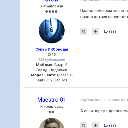
Х-трейломан
Правда вечером после т
пищал датчик непристёгн
Цитата
Супер ИКСоводы
13
233 публикации
Моё имя:
Андрей
Город:
Подольск
Модель авто:
Nissan X-
Trail T31 2.0 cdi MT
Maestro 01
Опубликовано:
11 марта 20
Х-трейловод
А если перед одеванием 
Цитата