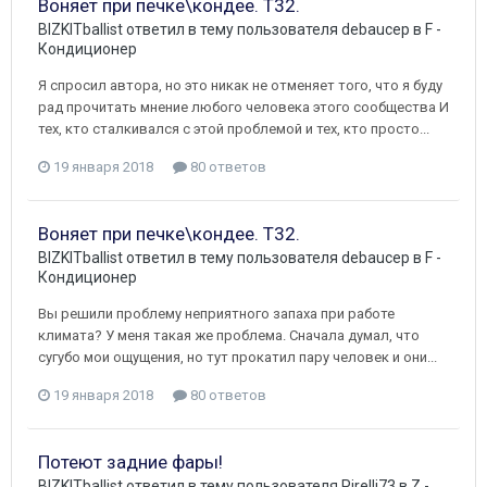
Воняет при печке\кондее. Т32.
BIZKITballist
ответил в тему пользователя
debaucep
в
F -
Кондиционер
Я спросил автора, но это никак не отменяет того, что я буду
рад прочитать мнение любого человека этого сообщества И
тех, кто сталкивался с этой проблемой и тех, кто просто...
19 января 2018
80 ответов
Воняет при печке\кондее. Т32.
BIZKITballist
ответил в тему пользователя
debaucep
в
F -
Кондиционер
Вы решили проблему неприятного запаха при работе
климата? У меня такая же проблема. Сначала думал, что
сугубо мои ощущения, но тут прокатил пару человек и они...
19 января 2018
80 ответов
Потеют задние фары!
BIZKITballist
ответил в тему пользователя
Pirelli73
в
Z -