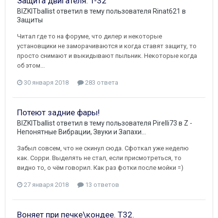
Защита двигателя. T-32
BIZKITballist
ответил в тему пользователя
Rinat621
в
Защиты
Читал где то на форуме, что дилер и некоторые
установщики не заморачиваются и когда ставят защиту, то
просто снимают и выкидывают пыльник. Некоторые когда
об этом...
30 января 2018
283 ответа
Потеют задние фары!
BIZKITballist
ответил в тему пользователя
Pirelli73
в
Z -
Непонятные Вибрации, Звуки и Запахи...
Забыл совсем, что не скинул сюда. Сфоткал уже неделю
как. Сорри. Выделять не стал, если присмотреться, то
видно то, о чём говорил. Как раз фотки после мойки =)
27 января 2018
13 ответов
Воняет при печке\кондее. Т32.