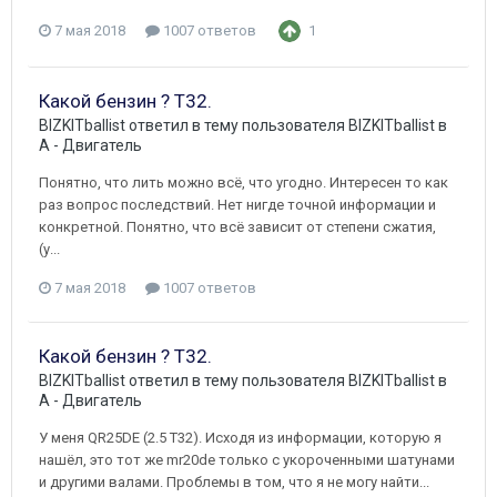
7 мая 2018
1007 ответов
1
Какой бензин ? Т32.
BIZKITballist
ответил в тему пользователя
BIZKITballist
в
A - Двигатель
Понятно, что лить можно всё, что угодно. Интересен то как
раз вопрос последствий. Нет нигде точной информации и
конкретной. Понятно, что всё зависит от степени сжатия,
(у...
7 мая 2018
1007 ответов
Какой бензин ? Т32.
BIZKITballist
ответил в тему пользователя
BIZKITballist
в
A - Двигатель
У меня QR25DE (2.5 T32). Исходя из информации, которую я
нашёл, это тот же mr20de только с укороченными шатунами
и другими валами. Проблемы в том, что я не могу найти...