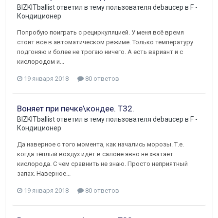
BIZKITballist
ответил в тему пользователя
debaucep
в
F -
Кондиционер
Попробую поиграть с рециркуляцией. У меня всё время
стоит все в автоматическом режиме. Только температуру
подгоняю и более не трогаю ничего. А есть вариант и с
кислородом и...
19 января 2018
80 ответов
Воняет при печке\кондее. Т32.
BIZKITballist
ответил в тему пользователя
debaucep
в
F -
Кондиционер
Да наверное с того момента, как начались морозы. Т.е.
когда тёплый воздух идёт в салоне явно не хватает
кислорода. С чем сравнить не знаю. Просто неприятный
запах. Наверное...
19 января 2018
80 ответов