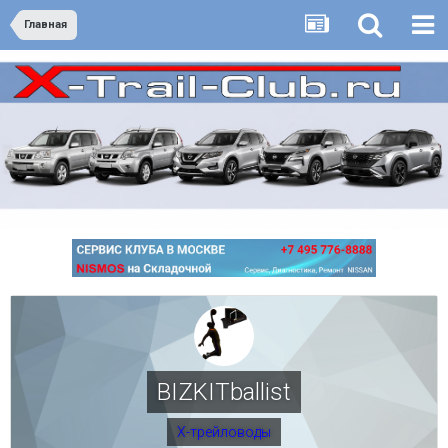
Главная
BIZKITballist
Х-трейловоды