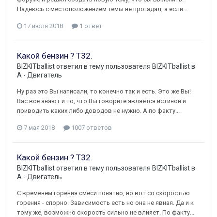
Надеюсь с местоположением темы не прогадал, а если...
17 июля 2018
1 ответ
Какой бензин ? Т32.
BIZKITballist
ответил в тему пользователя
BIZKITballist
в
A - Двигатель
Ну раз это Вы написали, то конечно так и есть. Это же Вы!
Вас все знают и то, что Вы говорите является истиной и
приводить каких либо доводов не нужно. А по факту...
7 мая 2018
1007 ответов
Какой бензин ? Т32.
BIZKITballist
ответил в тему пользователя
BIZKITballist
в
A - Двигатель
С временем горения смеси понятно, но вот со скоростью
горения - спорно. Зависимость есть но она не явная. Да и к
тому же, возможно скорость сильно не влияет. По факту...